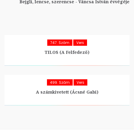
Bejgli, lencse, szerencse - Váncsa István évvégéje
747. Szám
Vers
TILOS (A Felfedező)
499. Szám
Vers
A számkivetett (Ácsné Gabi)