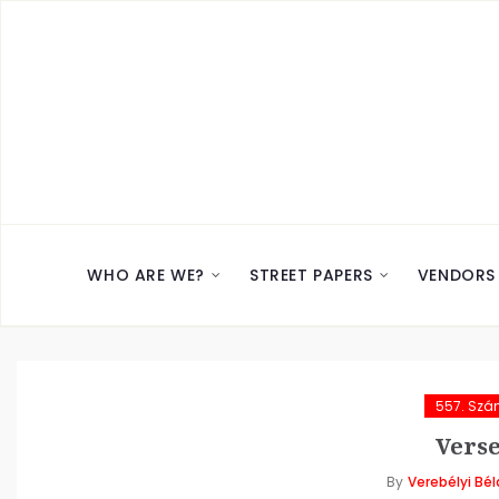
WHO ARE WE?
STREET PAPERS
VENDORS
557. Sz
Verse
By
Verebélyi Bél