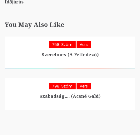
Időjárás
You May Also Like
758. Szám
Vers
Szerelmes (A Felfedező)
798. Szám
Vers
Szabadság…. (Ácsné Gabi)