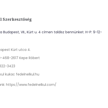
l Szerkesztőség
 Budapest, VII., Kürt u. 4 címen találsz bennünket. H-P: 9-12-
apest Kürt utca 4.
0-468-2617 Kepe Róbert
 322-3423
kul kukac fedelnelkul.hu
nk:
https://www.fedelnelkul.com/