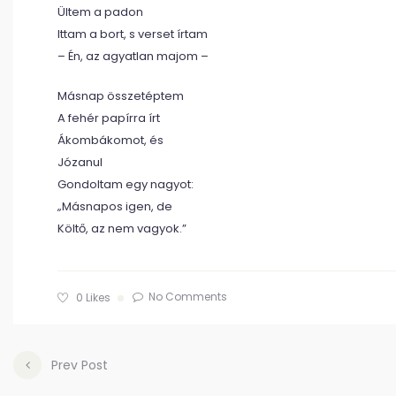
Ültem a padon
Ittam a bort, s verset írtam
– Én, az agyatlan majom –
Másnap összetéptem
A fehér papírra írt
Ákombákomot, és
Józanul
Gondoltam egy nagyot:
„Másnapos igen, de
Költő, az nem vagyok.”
No Comments
0
Likes
Prev Post