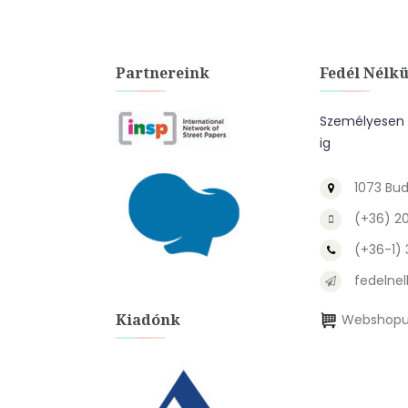
Partnereink
Fedél Nélkü
Személyesen a
ig
1073 Bud
(+36) 2
(+36-1)
fedelnel
Kiadónk
Webshopu