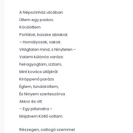
A Népszínház utcában
Ültem egy padon;
Körülöttem
Portálok, büszke ablakok
– Homályosak, vakok
Világtalan mind, s fénytelen –
Valami különös varázs:
Felragyogtam, izztam,
Mint kovács üllőjéről
Kiröppenő parázs
Égtem, tündököltem,
És fényem szerteszórva
Akkor és ott
– Egy pillanatra –
Majdnem Költő voltam.
Részegen, csillogó szemmel