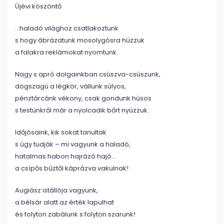
Újévi köszöntő
…haladó világhoz csatlakoztunk
s hogy ábrázatunk mosolygósra húzzuk
a falakra reklámokat nyomtunk.
Nagy s apró dolgainkban csúszva-csúszunk,
dögszagú a légkör, vállunk súlyos,
pénztárcánk vékony, csak gondunk húsos
s testünkről már a nyolcadik bőrt nyúzzuk.
Időjósaink, kik sokat tanultak
s úgy tudják – mi vagyunk a haladó,
hatalmas habon hajrázó hajó…
a csípős bűztől káprázva vakulnak!
Augiász istállója vagyunk,
a bélsár alatt az érték lapulhat
és folyton zabálunk s folyton szarunk!