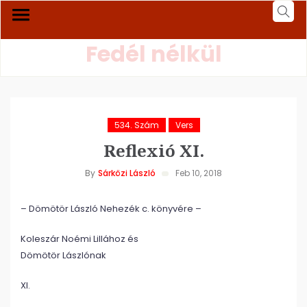
Fedél nélkül
534. Szám
Vers
Reflexió XI.
By
Sárközi László
Feb 10, 2018
– Dömötör László Nehezék c. könyvére –
Koleszár Noémi Lillához és
Dömötör Lászlónak
XI.