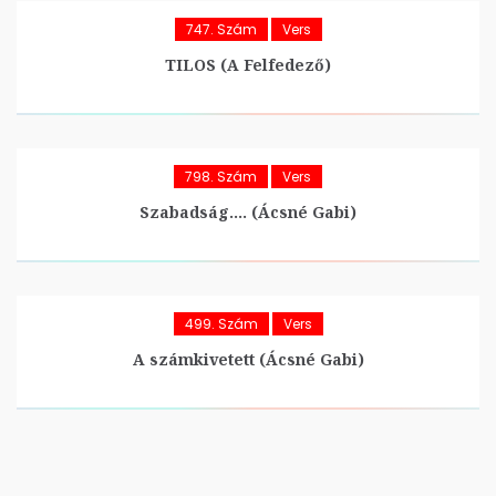
747. Szám
Vers
TILOS (A Felfedező)
798. Szám
Vers
Szabadság…. (Ácsné Gabi)
499. Szám
Vers
A számkivetett (Ácsné Gabi)