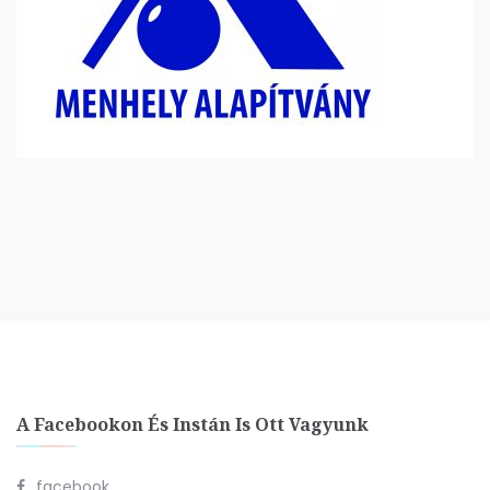
A Facebookon És Instán Is Ott Vagyunk
facebook