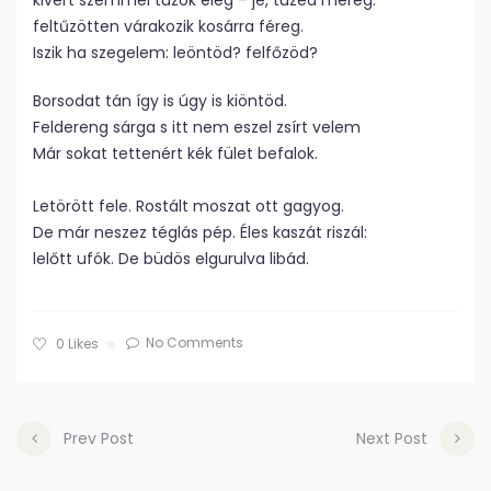
kivert szemmel túzok elég – jé, tüzed méreg:
feltűzötten várakozik kosárra féreg.
Iszik ha szegelem: leöntöd? felfőzöd?
Borsodat tán így is úgy is kiöntöd.
Feldereng sárga s itt nem eszel zsírt velem
Már sokat tettenért kék fület befalok.
Letörött fele. Rostált moszat ott gagyog.
De már neszez téglás pép. Éles kaszát riszál:
lelőtt ufók. De büdös elgurulva libád.
No Comments
0
Likes
Prev Post
Next Post