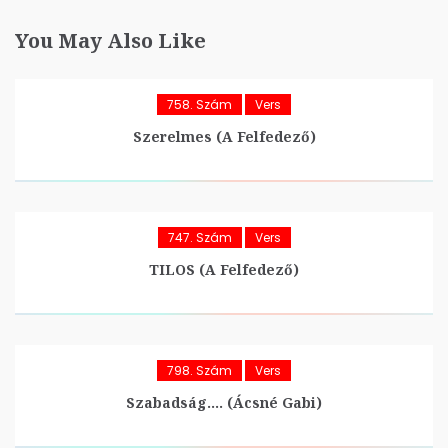
You May Also Like
758. Szám
Vers
Szerelmes (A Felfedező)
747. Szám
Vers
TILOS (A Felfedező)
798. Szám
Vers
Szabadság…. (Ácsné Gabi)