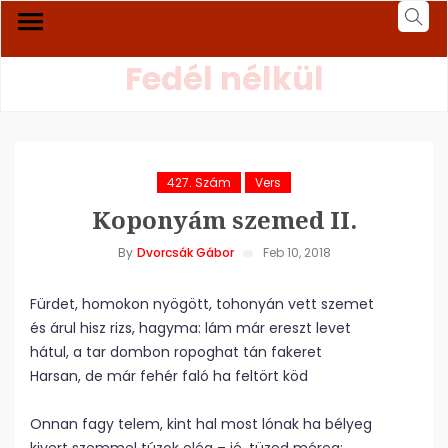
Fedél nélkül
427. Szám
Vers
Koponyám szemed II.
By
Dvorcsák Gábor
Feb 10, 2018
Fürdet, homokon nyögött, tohonyán vett szemet
és árul hisz rizs, hagyma: lám már ereszt levet
hátul, a tar dombon ropoghat tán fakeret
Harsan, de már fehér faló ha feltört köd
Onnan fagy telem, kint hal most lónak ha bélyeg