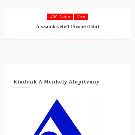
499. Szám
Vers
A számkivetett (Ácsné Gabi)
Kiadónk A Menhely Alapítvány