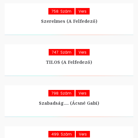
758. Szám
Vers
Szerelmes (A Felfedező)
747. Szám
Vers
TILOS (A Felfedező)
798. Szám
Vers
Szabadság…. (Ácsné Gabi)
499. Szám
Vers