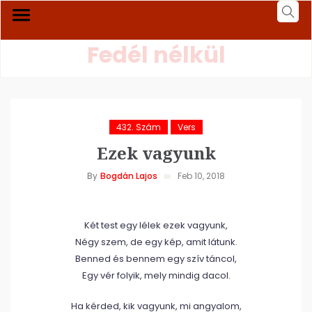
Fedél nélkül
432. Szám
Vers
Ezek vagyunk
By
Bogdán Lajos
Feb 10, 2018
Két test egy lélek ezek vagyunk,
Négy szem, de egy kép, amit látunk.
Benned és bennem egy szív táncol,
Egy vér folyik, mely mindig dacol.
Ha kérded, kik vagyunk, mi angyalom,