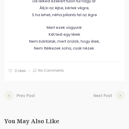
De lelked ezekért túlon túl nagy ár.
Állj ki az éjbe, kérlek végre,
S ha lehet, néha pillants fel az égre
Mert ezek vagyunk:
Két test egy lélek
Nem bántalak, mert örülök, hogy élek,
Nem ítélkezek soha, csak nézek.
No Comments
0
Likes
Prev Post
Next Post
You May Also Like