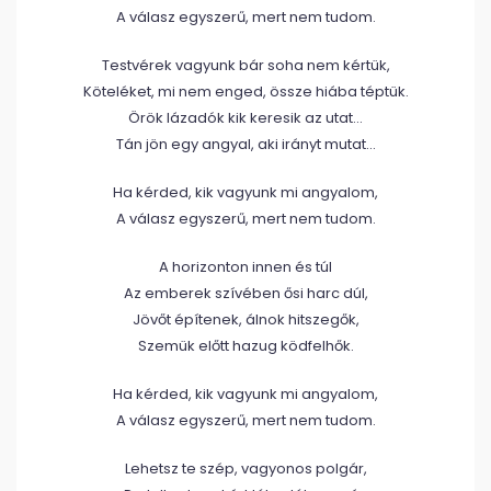
A válasz egyszerű, mert nem tudom.
Testvérek vagyunk bár soha nem kértük,
Köteléket, mi nem enged, össze hiába téptük.
Örök lázadók kik keresik az utat…
Tán jön egy angyal, aki irányt mutat…
Ha kérded, kik vagyunk mi angyalom,
A válasz egyszerű, mert nem tudom.
A horizonton innen és túl
Az emberek szívében ősi harc dúl,
Jövőt építenek, álnok hitszegők,
Szemük előtt hazug ködfelhők.
Ha kérded, kik vagyunk mi angyalom,
A válasz egyszerű, mert nem tudom.
Lehetsz te szép, vagyonos polgár,