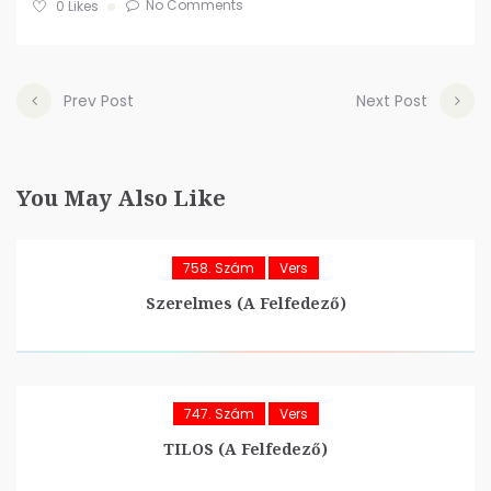
No Comments
0
Likes
Prev Post
Next Post
You May Also Like
758. Szám
Vers
Szerelmes (A Felfedező)
747. Szám
Vers
TILOS (A Felfedező)