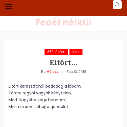
Fedél nélkül
353. Szám
Vers
Eltört…
By
Mélosz
Feb 10, 2018
Eltört keresztfánál bedadog a lábam,
Térdre rogyni vagyok kénytelen,
Mert Nagyobb vagy bennem,
Mint minden sóhajtó gondolat