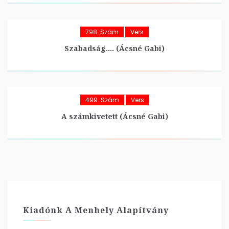
798. Szám
Vers
Szabadság…. (Ácsné Gabi)
499. Szám
Vers
A számkivetett (Ácsné Gabi)
Kiadónk A Menhely Alapítvány