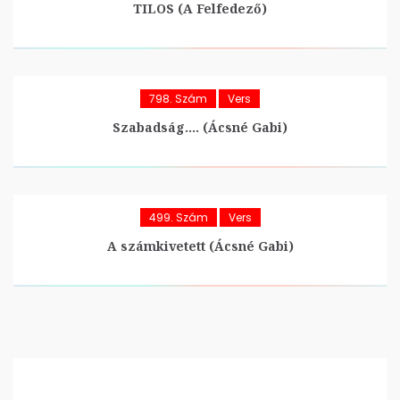
TILOS (A Felfedező)
798. Szám
Vers
Szabadság…. (Ácsné Gabi)
499. Szám
Vers
A számkivetett (Ácsné Gabi)