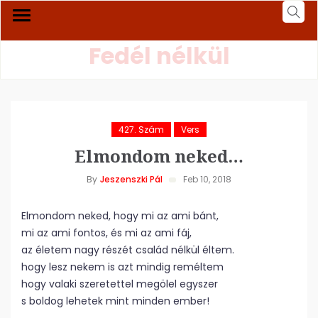
Fedél nélkül
427. Szám
Vers
Elmondom neked…
By
Jeszenszki Pál
Feb 10, 2018
Elmondom neked, hogy mi az ami bánt,
mi az ami fontos, és mi az ami fáj,
az életem nagy részét család nélkül éltem.
hogy lesz nekem is azt mindig reméltem
hogy valaki szeretettel megölel egyszer
s boldog lehetek mint minden ember!