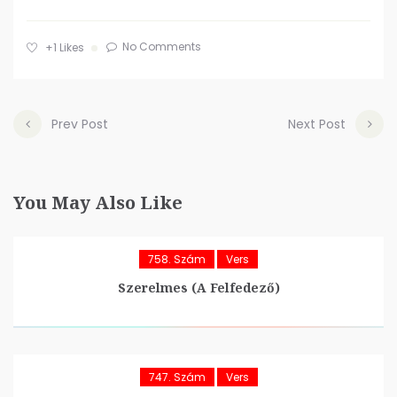
No Comments
+1
Likes
Prev Post
Next Post
You May Also Like
758. Szám
Vers
Szerelmes (A Felfedező)
747. Szám
Vers