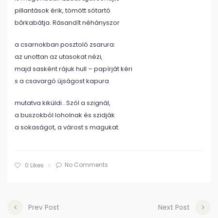
pillantások érik, tömött sótartó
bőrkabátja. Rásandít néhányszor
a csarnokban posztoló zsarura:
az unottan az utasokat nézi,
majd sasként rájuk hull – papírját kéri
s a csavargó újságost kapura
mutatva kiküldi…Szól a szignál,
a buszokból loholnak és szidják
a sokaságot, a várost s magukat.
No Comments
0
Likes
Prev Post
Next Post