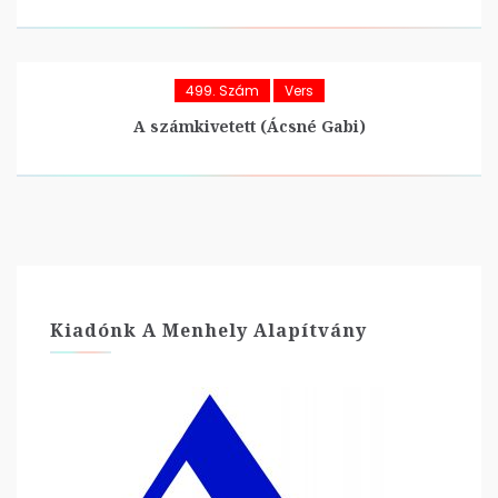
499. Szám
Vers
A számkivetett (Ácsné Gabi)
Kiadónk A Menhely Alapítvány