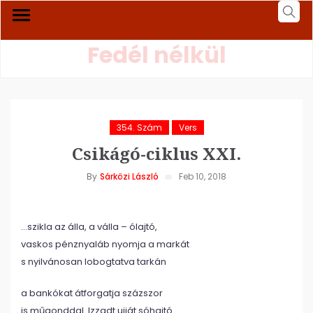
Fedél nélkül
354. Szám
Vers
Csikágó-ciklus XXI.
By
Sárközi László
Feb 10, 2018
…szikla az álla, a válla – ólajtó,
vaskos pénznyaláb nyomja a markát
s nyilvánosan lobogtatva tarkán
a bankókat átforgatja százszor
is műgonddal. Izzadt ujját sóhajtó