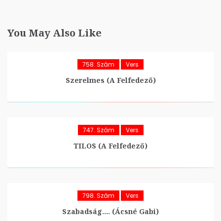
You May Also Like
758. Szám
Vers
Szerelmes (A Felfedező)
747. Szám
Vers
TILOS (A Felfedező)
798. Szám
Vers
Szabadság…. (Ácsné Gabi)