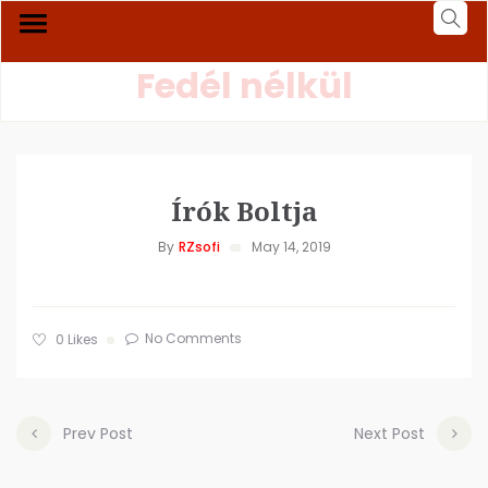
Fedél nélkül
Írók Boltja
By
RZsofi
May 14, 2019
No Comments
0
Likes
Prev Post
Next Post