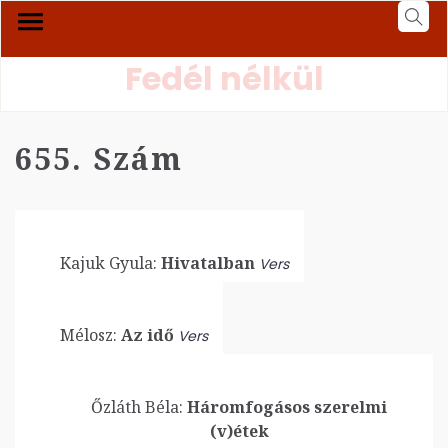
Fedél nélkül
655. Szám
Kajuk Gyula:
Hivatalban
Vers
Mélosz:
Az idő
Vers
Őzláth Béla:
Háromfogásos szerelmi
(v)étek