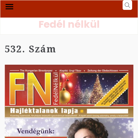
Fedél nélkül
532. Szám