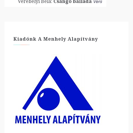
Verebélyi Béla:
Csángó ballada
Vers
Kiadónk A Menhely Alapítvány