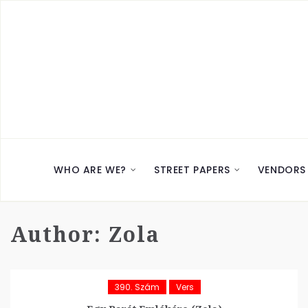
WHO ARE WE?
STREET PAPERS
VENDORS
Author:
Zola
390. Szám
Vers