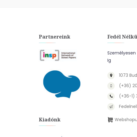
Partnereink
Fedél Nélkü
Személyesen A
Ig
1073 Bud
(+36) 2
(+36-1)
Fedelnel
Kiadónk
Webshopu