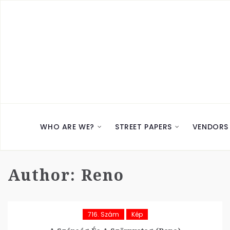
WHO ARE WE?
STREET PAPERS
VENDORS
Author:
Reno
716. Szám
Kép