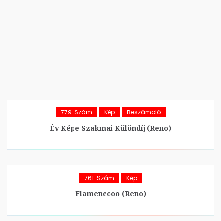
779. Szám
Kép
Beszámoló
Év Képe Szakmai Különdíj (Reno)
761. Szám
Kép
Flamencooo (Reno)