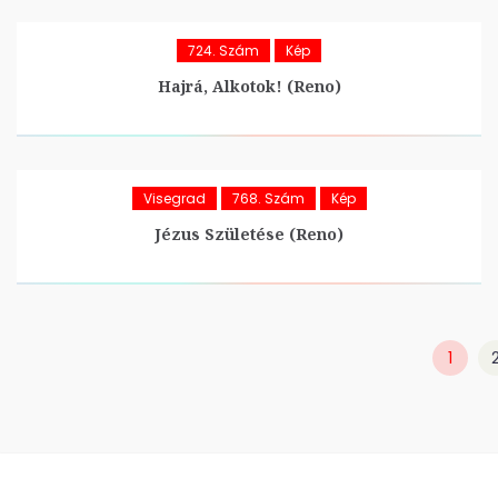
724. Szám
Kép
Hajrá, Alkotok! (Reno)
Visegrad
768. Szám
Kép
Jézus Születése (Reno)
1