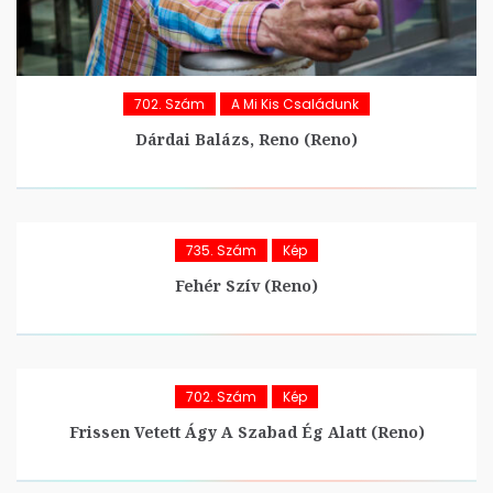
702. Szám
A Mi Kis Családunk
Dárdai Balázs, Reno (Reno)
735. Szám
Kép
Fehér Szív (Reno)
702. Szám
Kép
Frissen Vetett Ágy A Szabad Ég Alatt (Reno)