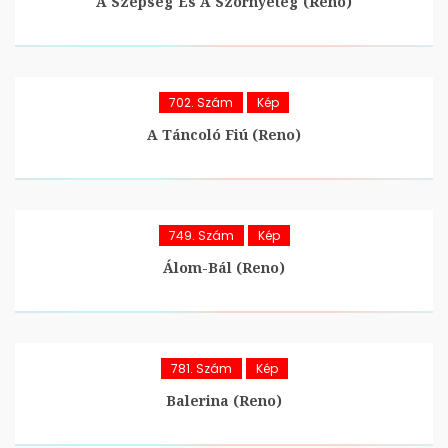
A Szépség És A Szörnyeteg (Reno)
702. Szám
Kép
A Táncoló Fiú (Reno)
749. Szám
Kép
Álom-Bál (Reno)
781. Szám
Kép
Balerina (Reno)