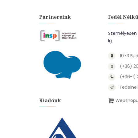
Partnereink
Fedél Nélkü
Személyesen A
Ig
1073 Bud
(+36) 2
(+36-1)
Fedelnel
Kiadónk
Webshopu