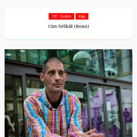
707. Szám
Kép
Cím Nélkül (Reno)