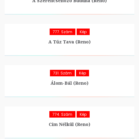
A Szerencsehozó Buddha (Reno)
777. Szám
Kép
A Tűz Tava (Reno)
731. Szám
Kép
Álom-Bál (Reno)
774. Szám
Kép
Cím Nélkül (Reno)