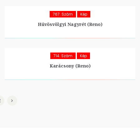
767. Szám
Kép
Hűvösvölgyi Nagyrét (Reno)
714. Szám
Kép
Karácsony (Reno)
2