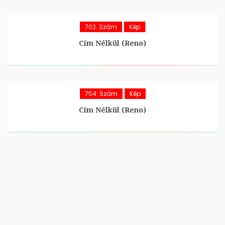
702. Szám
Kép
Cím Nélkül (Reno)
754. Szám
Kép
Cím Nélkül (Reno)