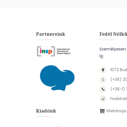
Partnereink
Fedél Nélkü
Személyesen A
Ig
1073 Bud
(+36) 2
(+36-1)
Fedelnel
Kiadónk
Webshopu