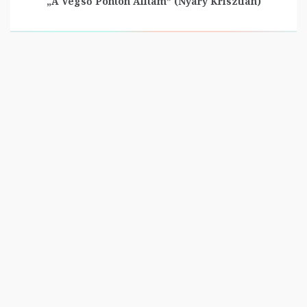
„A Végső Ponton Álltam” (Nyáry Krisztián)