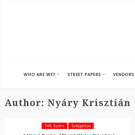
WHO ARE WE?
STREET PAPERS
VENDORS
Author:
Nyáry Krisztián
746. Szám
Széppróza