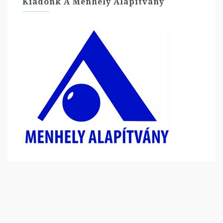
Kiadónk A Menhely Alapítvány