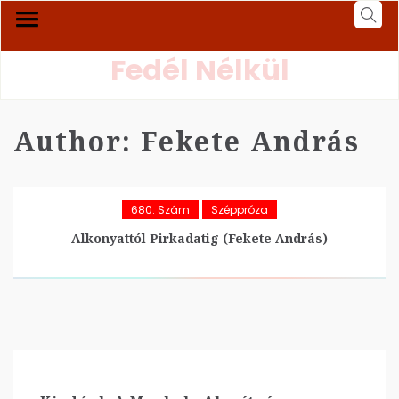
Fedél Nélkül
Author:
Fekete András
680. Szám
Széppróza
Alkonyattól Pirkadatig (Fekete András)