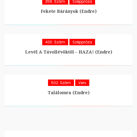
356. Szám
Széppróza
Fekete Bárányok (Endre)
430. Szám
Széppróza
Levél A Távollévőktől – HAZA! (Endre)
502. Szám
Vers
Találomra (Endre)