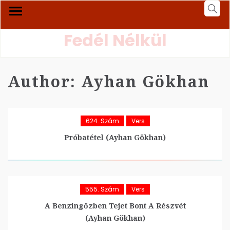
Fedél Nélkül
Author:
Ayhan Gökhan
624. Szám
Vers
Próbatétel (Ayhan Gökhan)
555. Szám
Vers
A Benzingőzben Tejet Bont A Részvét
(Ayhan Gökhan)