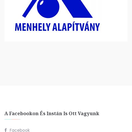
A Facebookon És Instán Is Ott Vagyunk
Facebook