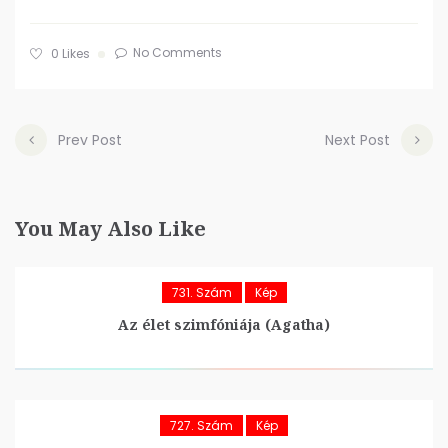
No Comments
0
Likes
Prev Post
Next Post
You May Also Like
731. Szám
Kép
Az élet szimfóniája (Agatha)
727. Szám
Kép