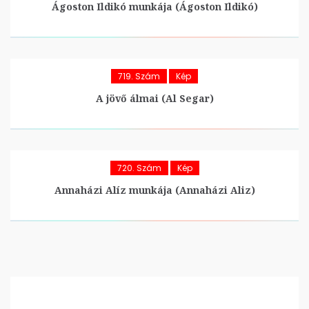
Ágoston Ildikó munkája (Ágoston Ildikó)
719. Szám
Kép
A jövő álmai (Al Segar)
720. Szám
Kép
Annaházi Alíz munkája (Annaházi Aliz)