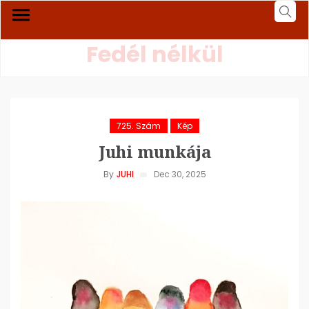
Fedél nélkül
725. Szám
Kép
Juhi munkája
By
JUHI
Dec 30, 2025