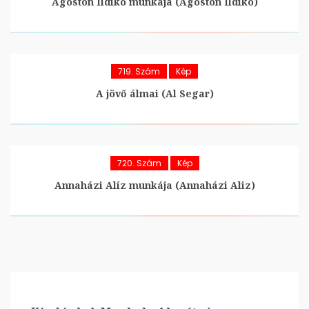
Ágoston Ildikó munkája (Ágoston Ildikó)
719. Szám
Kép
A jövő álmai (Al Segar)
720. Szám
Kép
Annaházi Alíz munkája (Annaházi Aliz)