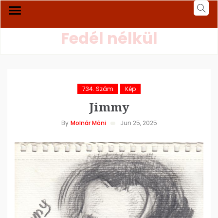
Fedél nélkül
734. Szám
Kép
Jimmy
By
Molnár Móni
Jun 25, 2025