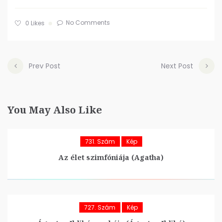
No Comments
0
Likes
Prev Post
Next Post
You May Also Like
731. Szám
Kép
Az élet szimfóniája (Agatha)
727. Szám
Kép