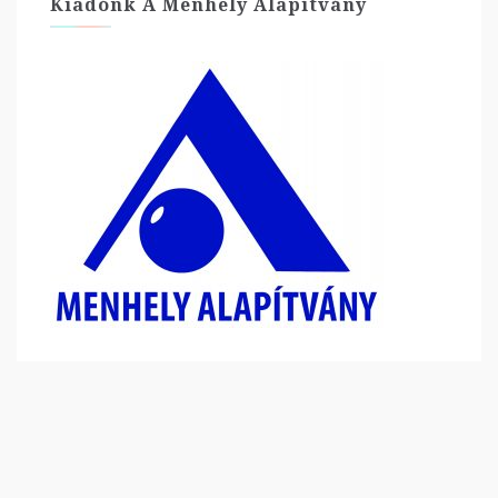
Kiadónk A Menhely Alapítvány