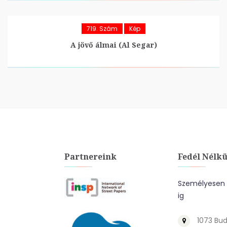
719. Szám
Kép
A jövő álmai (Al Segar)
Partnereink
Fedél Nélkü
Személyesen a
ig
1073 Bud