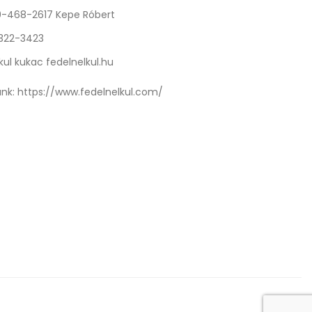
0-468-2617 Kepe Róbert
 322-3423
kul kukac fedelnelkul.hu
nk:
https://www.fedelnelkul.com/