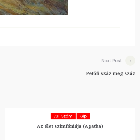
Next Post
Petőfi száz meg száz
731. Szám
Kép
Az élet szimfóniája (Agatha)