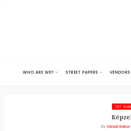
WHO ARE WE?
STREET PAPERS
VENDORS
747. Sz
Képzel
By
Váradi Gábor