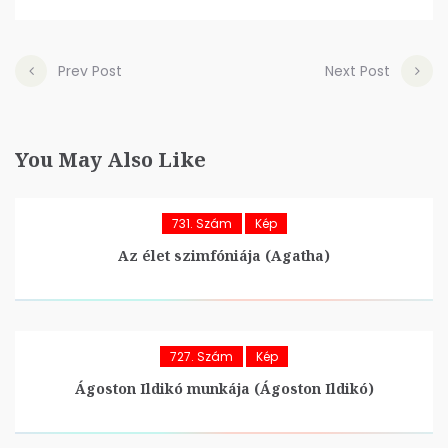
Prev Post
Next Post
You May Also Like
731. Szám
Kép
Az élet szimfóniája (Agatha)
727. Szám
Kép
Ágoston Ildikó munkája (Ágoston Ildikó)