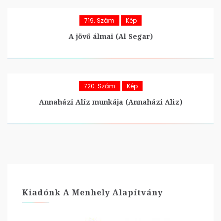
719. Szám
Kép
A jövő álmai (Al Segar)
720. Szám
Kép
Annaházi Alíz munkája (Annaházi Aliz)
Kiadónk A Menhely Alapítvány