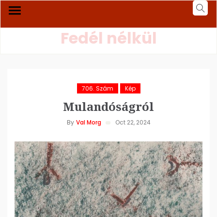
Fedél nélkül
706. Szám
Kép
Mulandóságról
By
Val Morg
Oct 22, 2024