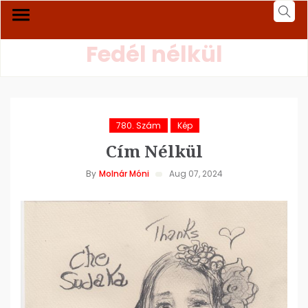
Fedél nélkül
780. Szám
Kép
Cím Nélkül
By
Molnár Móni
Aug 07, 2024