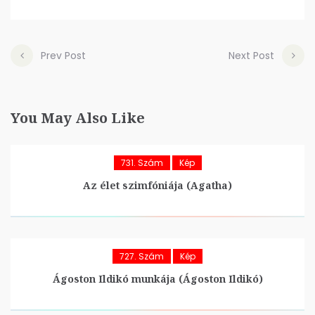
Prev Post
Next Post
You May Also Like
731. Szám
Kép
Az élet szimfóniája (Agatha)
727. Szám
Kép
Ágoston Ildikó munkája (Ágoston Ildikó)