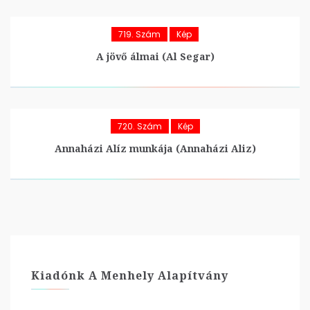
719. Szám
Kép
A jövő álmai (Al Segar)
720. Szám
Kép
Annaházi Alíz munkája (Annaházi Aliz)
Kiadónk A Menhely Alapítvány