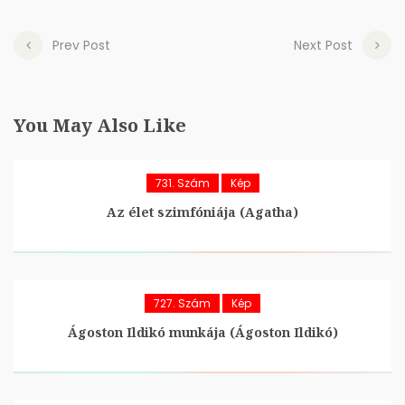
Prev Post
Next Post
You May Also Like
731. Szám
Kép
Az élet szimfóniája (Agatha)
727. Szám
Kép
Ágoston Ildikó munkája (Ágoston Ildikó)