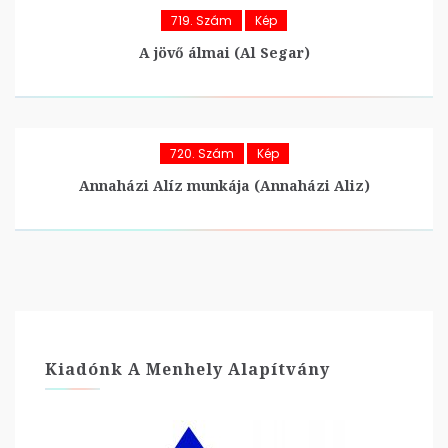
719. Szám
Kép
A jövő álmai (Al Segar)
720. Szám
Kép
Annaházi Alíz munkája (Annaházi Aliz)
Kiadónk A Menhely Alapítvány