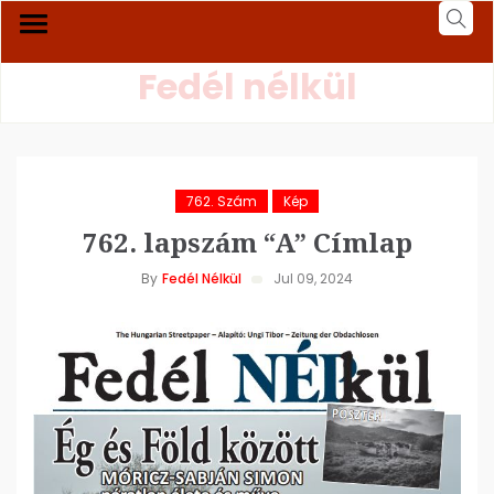
Fedél nélkül
762. Szám
Kép
762. lapszám “A” Címlap
By
Fedél Nélkül
Jul 09, 2024