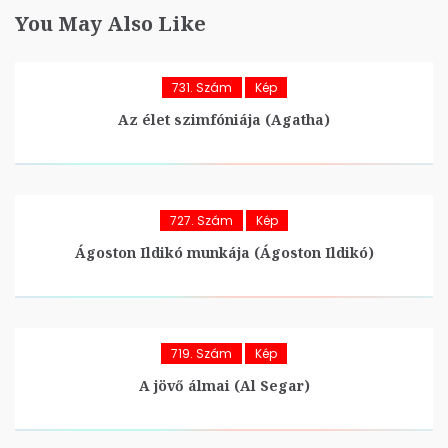
You May Also Like
731. Szám
Kép
Az élet szimfóniája (Agatha)
727. Szám
Kép
Ágoston Ildikó munkája (Ágoston Ildikó)
719. Szám
Kép
A jövő álmai (Al Segar)