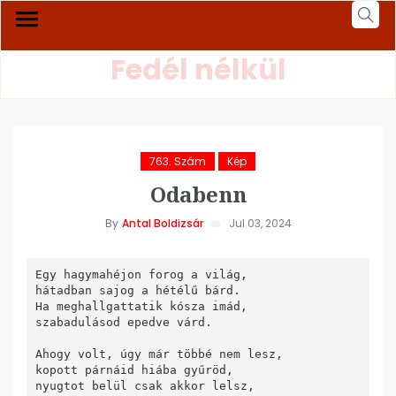
Fedél nélkül
763. Szám
Kép
Odabenn
By
Antal Boldizsár
Jul 03, 2024
Egy hagymahéjon forog a világ,

hátadban sajog a hétélű bárd.

Ha meghallgattatik kósza imád,

szabadulásod epedve várd.

Ahogy volt, úgy már többé nem lesz,

kopott párnáid hiába gyűröd,

nyugtot belül csak akkor lelsz,
