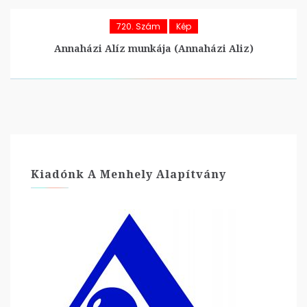
720. Szám
Kép
Annaházi Alíz munkája (Annaházi Aliz)
Kiadónk A Menhely Alapítvány