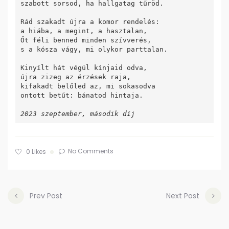
szabott sorsod, ha hallgatag tűröd.

Rád szakadt újra a komor rendelés:

a hiába, a megint, a hasztalan,

Őt féli benned minden szívverés,

s a kósza vágy, mi olykor parttalan.

Kinyílt hát végül kínjaid odva,

újra zizeg az érzések raja,

kifakadt belőled az, mi sokasodva

ontott betűt: bánatod hintaja.

2023 szeptember, második díj
No Comments
0
Likes
Prev Post
Next Post