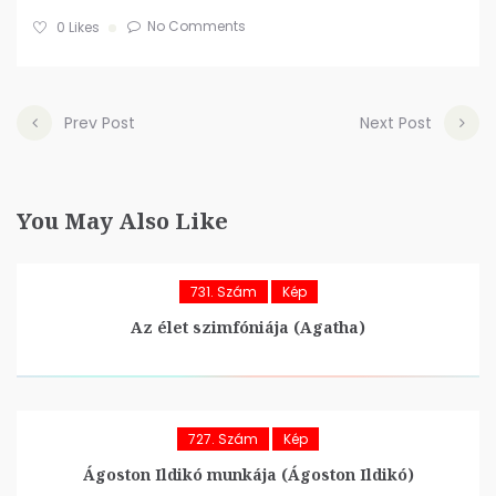
No Comments
0
Likes
Prev Post
Next Post
You May Also Like
731. Szám
Kép
Az élet szimfóniája (Agatha)
727. Szám
Kép
Ágoston Ildikó munkája (Ágoston Ildikó)