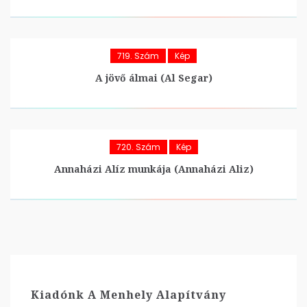
719. Szám
Kép
A jövő álmai (Al Segar)
720. Szám
Kép
Annaházi Alíz munkája (Annaházi Aliz)
Kiadónk A Menhely Alapítvány