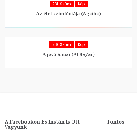
731. Szám
Kép
Az élet szimfóniája (Agatha)
719. Szám
Kép
A jövő álmai (Al Segar)
A Facebookon És Instán Is Ott
Fontos
Vagyunk