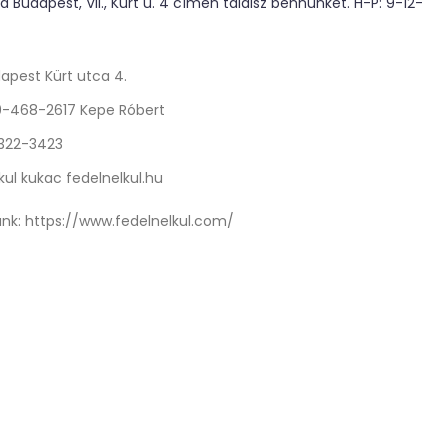
 Budapest, VII., Kürt u. 4 címen találsz bennünket. H-P: 9-12-
apest Kürt utca 4.
0-468-2617 Kepe Róbert
 322-3423
kul kukac fedelnelkul.hu
nk:
https://www.fedelnelkul.com/