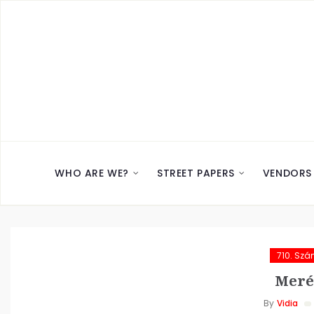
WHO ARE WE?
STREET PAPERS
VENDORS
710. Sz
Meré
By
Vidia