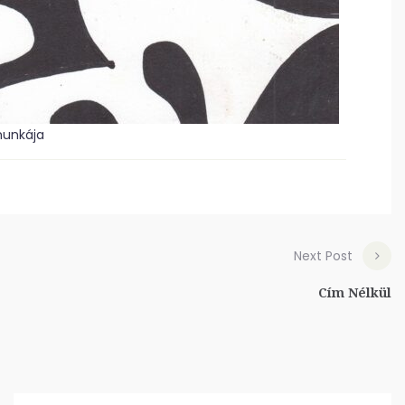
munkája
Next Post
Cím Nélkül