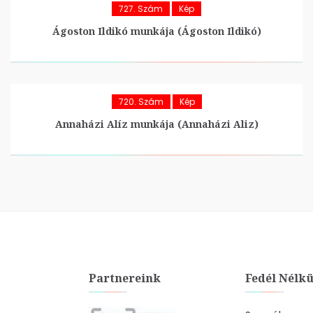
727. Szám
Kép
Ágoston Ildikó munkája (Ágoston Ildikó)
720. Szám
Kép
Annaházi Alíz munkája (Annaházi Aliz)
Partnereink
Fedél Nélkü