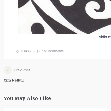
Vidia 
No Comments
0
Likes
Prev Post
Cím Nélkül
You May Also Like