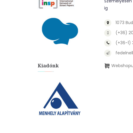
Személyesen a
ig
1073 Bud
(+36) 2
(+36-1)
fedelnel
Kiadónk
Webshopu