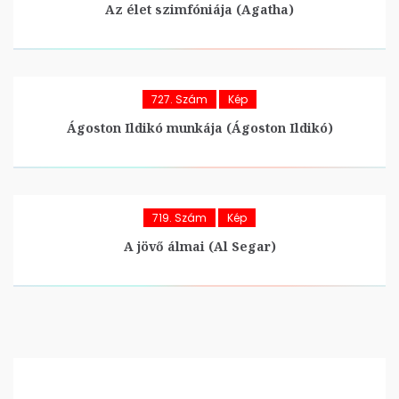
Az élet szimfóniája (Agatha)
727. Szám
Kép
Ágoston Ildikó munkája (Ágoston Ildikó)
719. Szám
Kép
A jövő álmai (Al Segar)