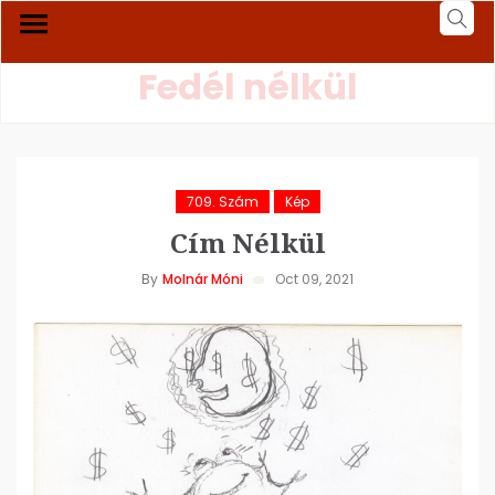
Fedél nélkül
709. Szám
Kép
Cím Nélkül
By
Molnár Móni
Oct 09, 2021