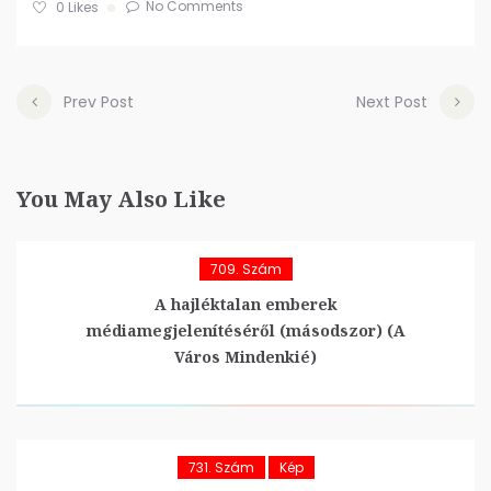
No Comments
0
Likes
Prev Post
Next Post
You May Also Like
709. Szám
A hajléktalan emberek
médiamegjelenítéséről (másodszor) (A
Város Mindenkié)
731. Szám
Kép