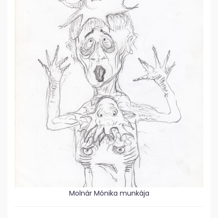
Molnár Mónika munkája