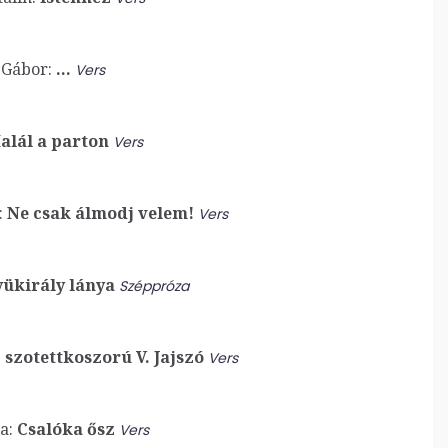
 Gábor:
…
Vers
alál a parton
Vers
:
Ne csak álmodj velem!
Vers
ükirály lánya
Széppróza
 szotettkoszorú V. Jajszó
Vers
a:
Csalóka ősz
Vers