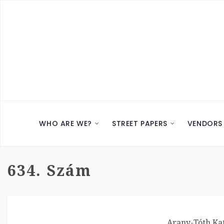
WHO ARE WE?
STREET PAPERS
VENDORS
634. Szám
Arany-Tóth Kat