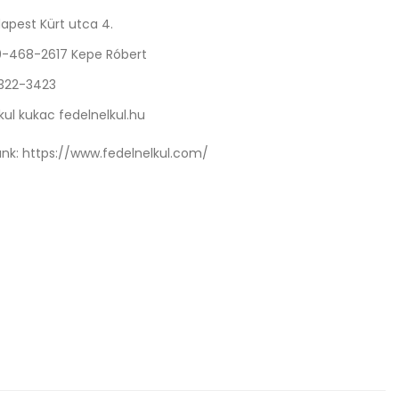
apest Kürt utca 4.
0-468-2617 Kepe Róbert
 322-3423
kul kukac fedelnelkul.hu
nk:
https://www.fedelnelkul.com/