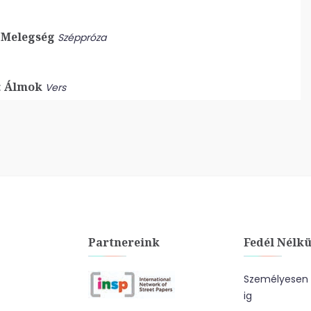
Melegség
Széppróza
:
Álmok
Vers
Partnereink
Fedél Nélkü
Személyesen a
ig