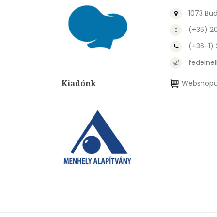
1073 Bud
(+36) 2
(+36-1)
fedelnel
Kiadónk
Webshopu