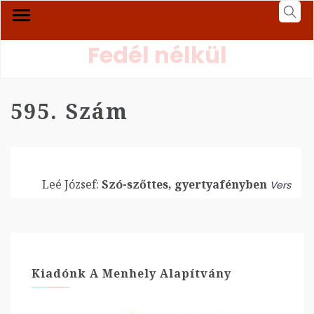
Fedél nélkül
595. Szám
Leé József:
Szó-szőttes, gyertyafényben
Vers
Kiadónk A Menhely Alapítvány