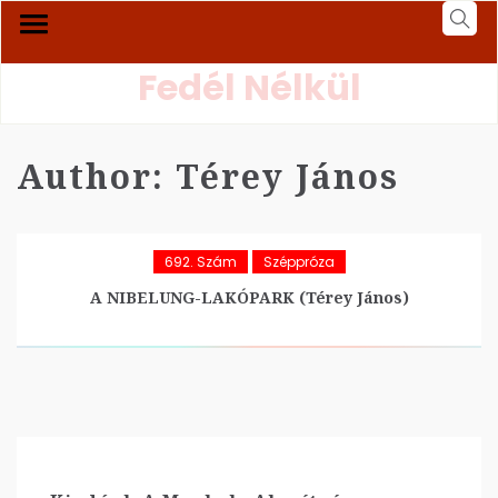
Fedél Nélkül
Author:
Térey János
692. Szám
Széppróza
A NIBELUNG-LAKÓPARK (Térey János)