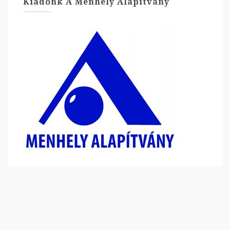
Kiadónk A Menhely Alapítvány