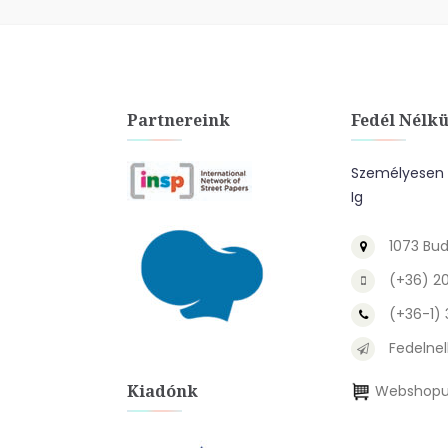
Partnereink
Fedél Nélkü
Személyesen A
Ig
1073 Bud
(+36) 2
(+36-1)
Fedelnel
Kiadónk
Webshopu