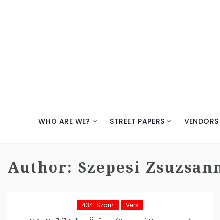
WHO ARE WE?
STREET PAPERS
VENDORS
Author:
Szepesi Zsuzsan
434. Szám
Vers