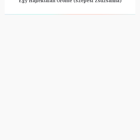
Egy Hajléktalan Öröme (Szepesi Zsuzsanna)