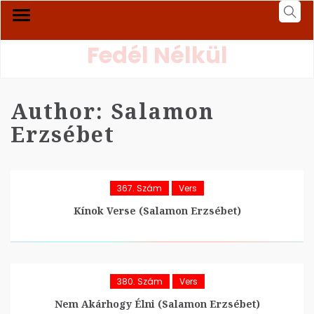
Fedél Nélkül
Author:
Salamon
Erzsébet
367. Szám
Vers
Kínok Verse (Salamon Erzsébet)
380. Szám
Vers
Nem Akárhogy Élni (Salamon Erzsébet)