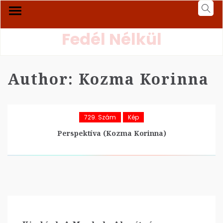
Fedél Nélkül
Author:
Kozma Korinna
729. Szám
Kép
Perspektíva (Kozma Korinna)