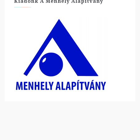
Kiadónk A Menhely Alapítvány