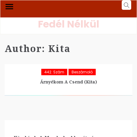
Fedél Nélkül
Author:
Kita
442. Szám
Beszámoló
Árnyékom A Csend (Kita)