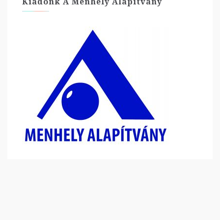
Kiadónk A Menhely Alapítvány