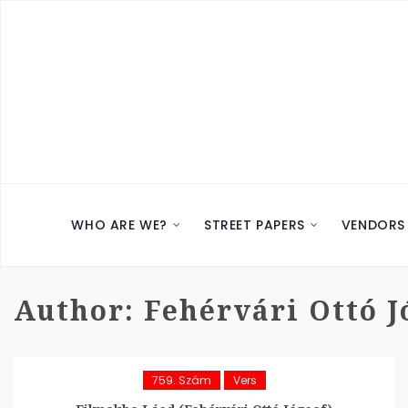
WHO ARE WE?
STREET PAPERS
VENDORS
Author:
Fehérvári Ottó J
759. Szám
Vers