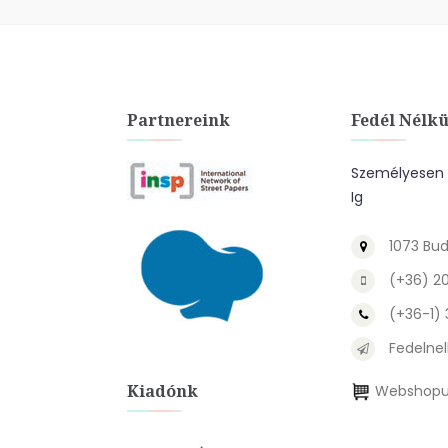
Partnereink
Fedél Nélkü
Személyesen A
Ig
1073 Bud
(+36) 2
(+36-1)
Fedelnel
Kiadónk
Webshopu