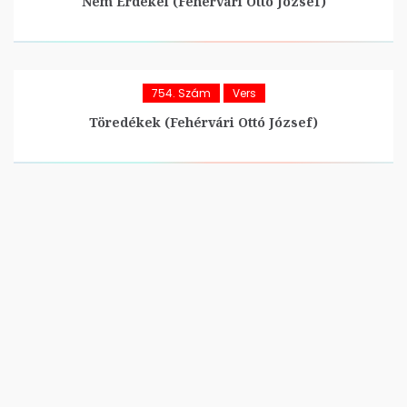
Nem Érdekel (Fehérvári Ottó József)
754. Szám
Vers
Töredékek (Fehérvári Ottó József)