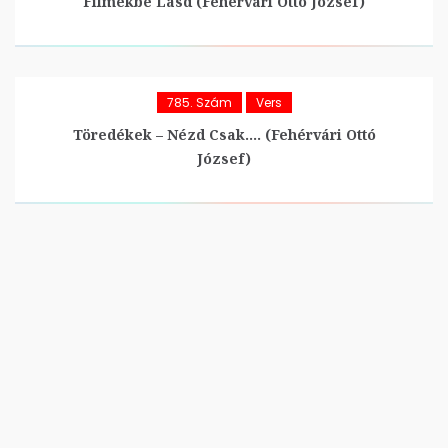
Filmekbe Lásd (Fehérvári Ottó József)
785. Szám
Vers
Töredékek – Nézd Csak…. (Fehérvári Ottó
József)