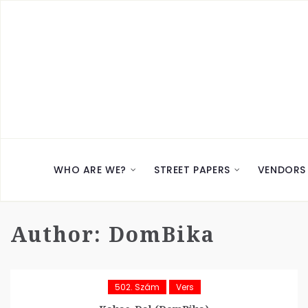
WHO ARE WE?
STREET PAPERS
VENDORS
Author:
DomBika
502. Szám
Vers