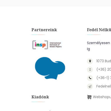
Partnereink
Fedél Nélkü
Személyesen A
Ig
1073 Bud
(+36) 2
(+36-1)
Fedelnel
Kiadónk
Webshopu