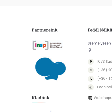
Partnereink
Fedél Nélkü
Személyesen A
Ig
1073 Bud
(+36) 2
(+36-1)
Fedelnel
Kiadónk
Webshopu