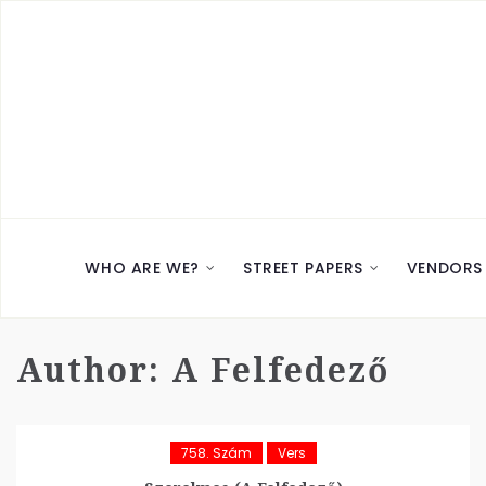
WHO ARE WE?
STREET PAPERS
VENDORS
Author:
A Felfedező
758. Szám
Vers