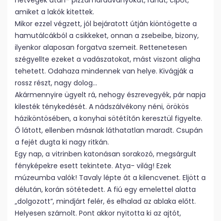
hétvégék után- pizzamaradványokat, ruhát, cipőt,
amiket a lakók kitettek.
Mikor ezzel végzett, jól bejáratott útján kiöntögette a
hamutálcákból a csikkeket, onnan a zsebeibe, bizony,
ilyenkor alaposan forgatva szemeit. Rettenetesen
szégyellte ezeket a vadászatokat, mást viszont aligha
tehetett. Odahaza mindennek van helye. Kivágják a
rossz részt, nagy dolog…
Akármennyire ügyelt rá, nehogy észrevegyék, pár napja
kilesték ténykedését. A nádszálvékony néni, örökös
háziköntösében, a konyhai sötétítőn keresztül figyelte.
Ő látott, ellenben másnak láthatatlan maradt. Csupán
a fejét dugta ki nagy ritkán.
Egy nap, a vitrinben katonásan sorakozó, megsárgult
fényképekre esett tekintete. Atya- világ! Ezek
múzeumba valók! Tavaly lépte át a kilencvenet. Eljött a
délután, korán sötétedett. A fiú egy emelettel alatta
„dolgozott”, mindjárt felér, és elhalad az ablaka előtt.
Helyesen számolt. Pont akkor nyitotta ki az ajtót,