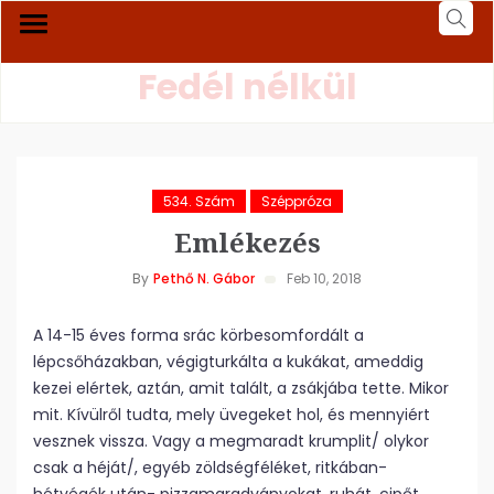
Fedél nélkül
534. Szám
Széppróza
Emlékezés
By
Pethő N. Gábor
Feb 10, 2018
A 14-15 éves forma srác körbesomfordált a
lépcsőházakban, végigturkálta a kukákat, ameddig
kezei elértek, aztán, amit talált, a zsákjába tette. Mikor
mit. Kívülről tudta, mely üvegeket hol, és mennyiért
vesznek vissza. Vagy a megmaradt krumplit/ olykor
csak a héját/, egyéb zöldségféléket, ritkában-