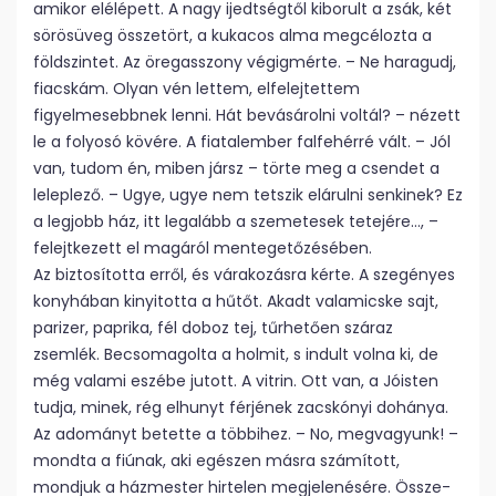
amikor elélépett. A nagy ijedtségtől kiborult a zsák, két
sörösüveg összetört, a kukacos alma megcélozta a
földszintet. Az öregasszony végigmérte. – Ne haragudj,
fiacskám. Olyan vén lettem, elfelejtettem
figyelmesebbnek lenni. Hát bevásárolni voltál? – nézett
le a folyosó kövére. A fiatalember falfehérré vált. – Jól
van, tudom én, miben jársz – törte meg a csendet a
leleplező. – Ugye, ugye nem tetszik elárulni senkinek? Ez
a legjobb ház, itt legalább a szemetesek tetejére…, –
felejtkezett el magáról mentegetőzésében.
Az biztosította erről, és várakozásra kérte. A szegényes
konyhában kinyitotta a hűtőt. Akadt valamicske sajt,
parizer, paprika, fél doboz tej, tűrhetően száraz
zsemlék. Becsomagolta a holmit, s indult volna ki, de
még valami eszébe jutott. A vitrin. Ott van, a Jóisten
tudja, minek, rég elhunyt férjének zacskónyi dohánya.
Az adományt betette a többihez. – No, megvagyunk! –
mondta a fiúnak, aki egészen másra számított,
mondjuk a házmester hirtelen megjelenésére. Össze-