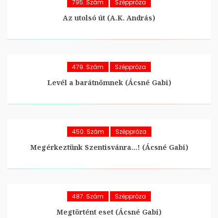
795. Szám
Széppróza
Az utolsó út (A.K. András)
479. Szám
Széppróza
Levél a barátnőmnek (Ácsné Gabi)
450. Szám
Széppróza
Megérkeztünk Szentisvánra…! (Ácsné Gabi)
487. Szám
Széppróza
Megtörtént eset (Ácsné Gabi)