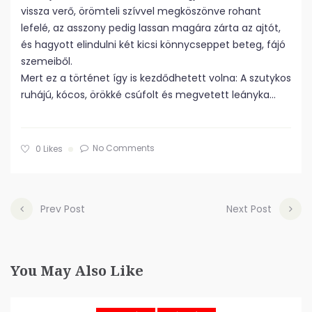
vissza verő, örömteli szívvel megköszönve rohant
lefelé, az asszony pedig lassan magára zárta az ajtót,
és hagyott elindulni két kicsi könnycseppet beteg, fájó
szemeiből.
Mert ez a történet így is kezdődhetett volna: A szutykos
ruhájú, kócos, örökké csúfolt és megvetett leányka…
No Comments
0
Likes
Prev Post
Next Post
You May Also Like