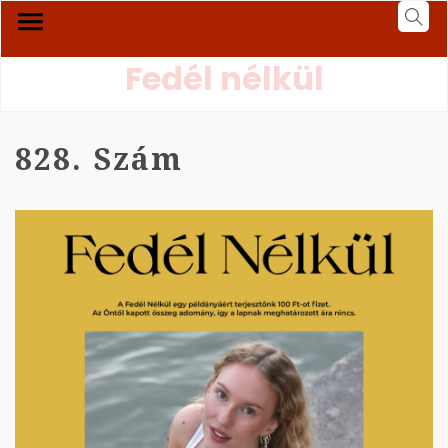
Fedél nélkül
828. Szám