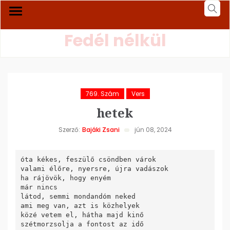
Fedél nélkül
769. Szám
Vers
hetek
Szerző:
Bajáki Zsani
jún 08, 2024
óta kékes, feszülő csöndben várok

valami élőre, nyersre, újra vadászok

ha rájövök, hogy enyém

már nincs

látod, semmi mondandóm neked

ami meg van, azt is közhelyek

közé vetem el, hátha majd kinő

szétmorzsolja a fontost az idő
