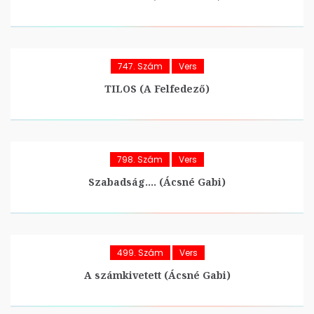
747. Szám
Vers
TILOS (A Felfedező)
798. Szám
Vers
Szabadság…. (Ácsné Gabi)
499. Szám
Vers
A számkivetett (Ácsné Gabi)