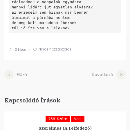
ráolvadnak a nappalok egymásra

mennyi lidérc jut egyetlen alvásra?

az érzéseim sem bíznak már bennem

álmaimat a párnába mentem

de meg kell maradnom ébernek

túl jó íze van a léleknek
Nincs hozzászólás
0
Likes
Előző
Következő
Kapcsolódó Írások
758. Szám
Vers
Szerelmes (A Felfedező)