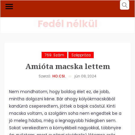
Fedél nélkül
769. Szám
Széppróza
Amióta macska lettem
Szerző:
HO.CSI.
jún 08, 2024
Nem mondhatom, hogy boldog élet ez, de jobb,
mintha dolgozni kéne. Bár ahogy kölyökmacskából
kandúrrá cseperedtem, jöttek a bajok csőstül. Kinti
macska voltam, a szolgáim soha nem engedtek be a
jó meleg házba, még a legnagyobb hidegben sem.
Sokat verekedtem a környékbeli nagyokkal, többnyire