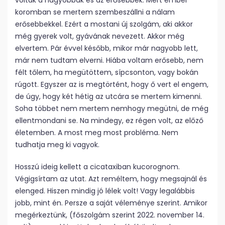
voltak a nagyobbak és az erősebbek. Mert ember
koromban se mertem szembeszállni a nálam
erősebbekkel. Ezért a mostani új szolgám, aki akkor
még gyerek volt, gyávának nevezett. Akkor még
elvertem. Pár évvel később, mikor már nagyobb lett,
már nem tudtam elverni. Hiába voltam erősebb, nem
félt tőlem, ha megütöttem, sípcsonton, vagy bokán
rúgott. Egyszer az is megtörtént, hogy ő vert el engem,
de úgy, hogy két hétig az utcára se mertem kimenni.
Soha többet nem mertem nemhogy megütni, de még
ellentmondani se. Na mindegy, ez régen volt, az előző
életemben. A most meg most probléma. Nem
tudhatja meg ki vagyok.
Hosszú ideig kellett a cicataxiban kucorognom.
Végigsírtam az utat. Azt reméltem, hogy megsajnál és
elenged. Hiszen mindig jó lélek volt! Vagy legalábbis
jobb, mint én. Persze a saját véleménye szerint. Amikor
megérkeztünk, (főszolgám szerint 2022. november 14.