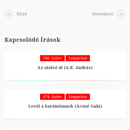
Előző
Következő
Kapcsolódó Írások
795. Szám
Széppróza
Az utolsó út (A.K. András)
479. Szám
Széppróza
Levél a barátnőmnek (Ácsné Gabi)