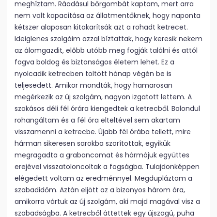
meghíztam. Ráadásul bőrgombát kaptam, mert arra
nem volt kapacitása az állatmentőknek, hogy naponta
kétszer alaposan kitakarítsák azt a rohadt ketrecet.
Ideiglenes szolgáim azzal bíztattak, hogy keresik nekem
az álomgazdit, előbb utóbb meg fogják találni és attól
fogva boldog és biztonságos életem lehet. Ez a
nyolcadik ketrecben töltött hónap végén be is
teljesedett. Amikor mondták, hogy hamarosan
megérkezik az új szolgám, nagyon izgatott lettem. A
szokásos déli fél órára kiengedtek a ketrecből. Bolondul
rohangáltam és a fél óra elteltével sem akartam
visszamenni a ketrecbe. Újabb fél órába tellett, mire
hárman sikeresen sarokba szorítottak, egyikük
megragadta a grabancomat és hármójuk együttes
erejével visszatoloncoltak a fogságba. Tulajdonképpen
elégedett voltam az eredménnyel. Megdupláztam a
szabadidőm. Aztán eljött az a bizonyos három óra,
amikorra vártuk az új szolgám, aki majd magával visz a
szabadságba. A ketrecből áttettek egy újszagú, puha