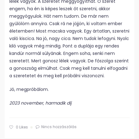
lélek vagyok. A szeretet meggyógyíthat. Ő szeret
engem, ha én is képes leszek őt szeretni, akkor
meggyógyulok. Hát nem tudom. De már nem
gyűlölöm annyira. Csak rá ne jöjjön, ki voltam ember
életemben! Most macska vagyok. Egy ártatlan, szeretni
való kiscica. Na jó, nagy cica. Nem tudok lefogyni. Nyolc
kiló vagyok még mindig. Pont a duplája egy rendes
kandúr normál súlyának. Engem soha, senki nem
szeretett. Mert gonosz lélek vagyok. De főszolga szerint
a gonoszság elmúlhat. Csak meg kell tanulni elfogadni
a szeretetet és meg kell próbálni viszonozni.
Jó, megpróbálom.
2023 november, harmadik díj
Nincs hozzászólás
0
Likes