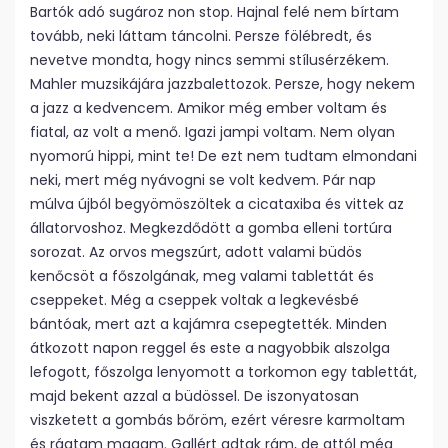
Bartók adó sugároz non stop. Hajnal felé nem bírtam
tovább, neki láttam táncolni. Persze fölébredt, és
nevetve mondta, hogy nincs semmi stílusérzékem.
Mahler muzsikájára jazzbalettozok. Persze, hogy nekem
a jazz a kedvencem. Amikor még ember voltam és
fiatal, az volt a menő. Igazi jampi voltam. Nem olyan
nyomorú hippi, mint te! De ezt nem tudtam elmondani
neki, mert még nyávogni se volt kedvem. Pár nap
múlva újból begyömöszöltek a cicataxiba és vittek az
állatorvoshoz. Megkezdődött a gomba elleni tortúra
sorozat. Az orvos megszúrt, adott valami büdös
kenőcsöt a főszolgának, meg valami tablettát és
cseppeket. Még a cseppek voltak a legkevésbé
bántóak, mert azt a kajámra csepegtették. Minden
átkozott napon reggel és este a nagyobbik alszolga
lefogott, főszolga lenyomott a torkomon egy tablettát,
majd bekent azzal a büdössel. De iszonyatosan
viszketett a gombás bőröm, ezért véresre karmoltam
és rágtam magam. Gallért adtak rám, de attól még