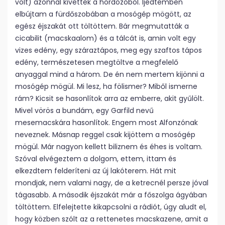
volt) azonnal kivettek a hordozóból. Ijedtemben
elbújtam a fürdőszobában a mosógép mögött, az
egész éjszakát ott töltöttem. Bár megmutatták a
cicabilit (macskaalom) és a tálcát is, amin volt egy
vizes edény, egy száraztápos, meg egy szaftos tápos
edény, természetesen megtöltve a megfelelő
anyaggal mind a három. De én nem mertem kijönni a
mosógép mögül. Mi lesz, ha fölismer? Miből ismerne
rám? Kicsit se hasonlítok arra az emberre, akit gyűlölt.
Mivel vörös a bundám, egy Garfild nevű
mesemacskára hasonlítok. Engem most Alfonzónak
neveznek. Másnap reggel csak kijöttem a mosógép
mögül. Már nagyon kellett biliznem és éhes is voltam.
Szóval elvégeztem a dolgom, ettem, ittam és
elkezdtem felderíteni az új lakóterem. Hát mit
mondjak, nem valami nagy, de a ketrecnél persze jóval
tágasabb. A második éjszakát már a főszolga ágyában
töltöttem. Elfelejtette kikapcsolni a rádiót, úgy aludt el,
hogy közben szólt az a rettenetes macskazene, amit a