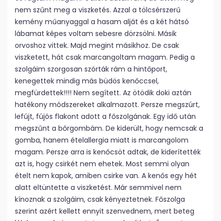
nem szűnt meg a viszketés. Azzal a tölcsérszerű
kemény műanyaggal a hasam alját és a két hátsó
lábamat képes voltam sebesre dörzsölni. Másik
orvoshoz vittek. Majd megint másikhoz. De csak
viszketett, hát csak marcangoltam magam. Pedig a
szolgáim szorgosan szórták rám a hintőport,
kenegettek mindig más büdös kenőccsel,
megfürdettek!!!! Nem segített. Az ötödik doki aztán
hatékony módszereket alkalmazott. Persze megszúrt,
lefújt, fújós flakont adott a főszolgának. Egy idő után
megszűnt a bőrgombám. De kiderült, hogy nemcsak a
gomba, hanem ételallergia miatt is marcangolom
magam. Persze arra is kenőcsöt adtak, de kiderítették
azt is, hogy csirkét nem ehetek. Most semmi olyan
ételt nem kapok, amiben csirke van. A kenős egy hét
alatt eltüntette a viszketést. Már semmivel nem
kínoznak a szolgáim, csak kényeztetnek. Főszolga
szerint azért kellett ennyit szenvednem, mert beteg