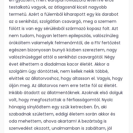
én győztem, mert európai rövidszőrű létemre erős
testalkatú vagyok, az átlagosnál kicsit nagyobb
termetű. Azért a fülemből kiharapott egy kis darabot
az a senkiházi, szolgátlan csavargó, meg a szemem
fölött is van egy sérülésből származó kopasz folt. Azt
nem tudom, hogyan lettem epilepsziás, valószínűleg
örököltem valamelyik felmenőmtől, de a FIV fertőzést
egészen bizonyosan bunyó közben szereztem, nagy
valószínűséggel attól a senkiházi csavargótól. Négy
évet élhettem a diadalmas kacor életét. Akkor a
szolgáim úgy döntöttek, nem kellek nekik többé,
elvittek az állatorvoshoz, hogy altasson el. Vagyis, hogy
öljön meg. Az állatorvos nem erre tette föl az életét.
Inkább átadott az állatmentőknek. Azoknak első dolguk
volt, hogy megfosztottak a férfiasságomtól. Nyolc
hónapig sínylődtem egy szűk ketrecben. Én, aki
szabadnak születtem, eddigi életem során akkor és
oda mehettem, ahova akartam! A bezártság is
szenvedést okozott, unalmamban is zabáltam, jól