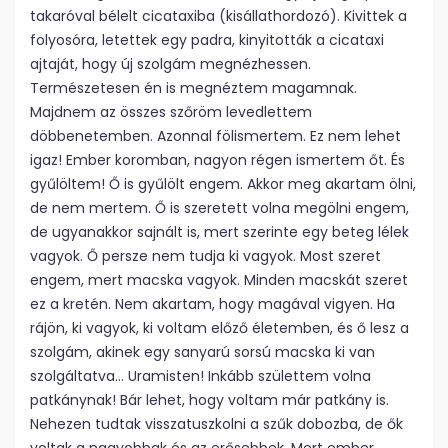
takaróval bélelt cicataxiba (kisállathordozó). Kivittek a
folyosóra, letettek egy padra, kinyitották a cicataxi
ajtaját, hogy új szolgám megnézhessen.
Természetesen én is megnéztem magamnak.
Majdnem az összes szőröm levedlettem
döbbenetemben. Azonnal fölismertem. Ez nem lehet
igaz! Ember koromban, nagyon régen ismertem őt. És
gyűlöltem! Ő is gyűlölt engem. Akkor meg akartam ölni,
de nem mertem. Ő is szeretett volna megölni engem,
de ugyanakkor sajnált is, mert szerinte egy beteg lélek
vagyok. Ő persze nem tudja ki vagyok. Most szeret
engem, mert macska vagyok. Minden macskát szeret
ez a kretén. Nem akartam, hogy magával vigyen. Ha
rájön, ki vagyok, ki voltam előző életemben, és ő lesz a
szolgám, akinek egy sanyarú sorsú macska ki van
szolgáltatva… Uramisten! Inkább születtem volna
patkánynak! Bár lehet, hogy voltam már patkány is.
Nehezen tudtak visszatuszkolni a szűk dobozba, de ők