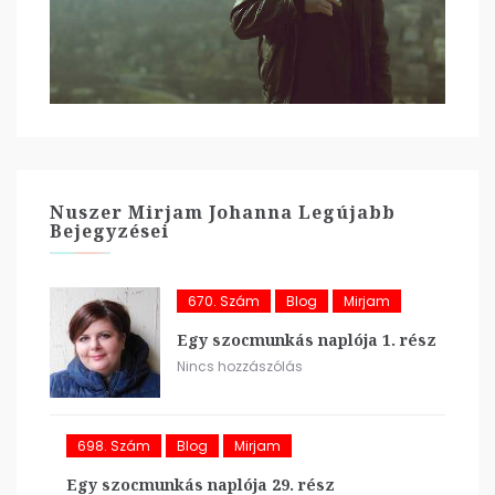
Nuszer Mirjam Johanna Legújabb
Bejegyzései
670. Szám
Blog
Mirjam
Egy szocmunkás naplója 1. rész
Nincs hozzászólás
698. Szám
Blog
Mirjam
Egy szocmunkás naplója 29. rész