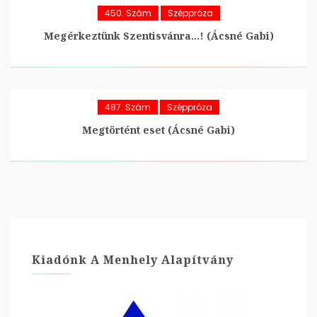
450. Szám
Széppróza
Megérkeztünk Szentisvánra…! (Ácsné Gabi)
487. Szám
Széppróza
Megtörtént eset (Ácsné Gabi)
Kiadónk A Menhely Alapítvány