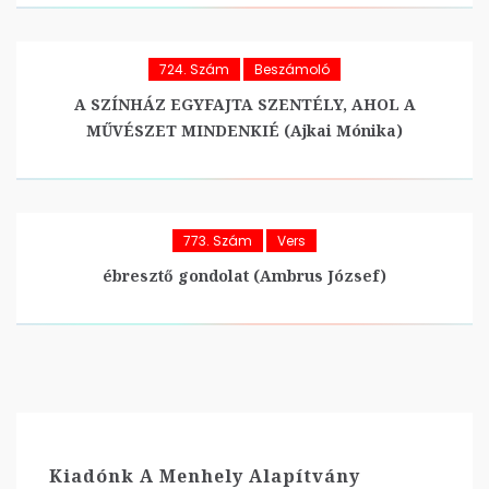
724. Szám
Beszámoló
A SZÍNHÁZ EGYFAJTA SZENTÉLY, AHOL A
MŰVÉSZET MINDENKIÉ (Ajkai Mónika)
773. Szám
Vers
ébresztő gondolat (Ambrus József)
Kiadónk A Menhely Alapítvány