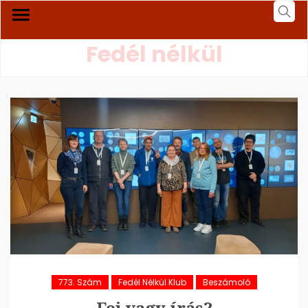
Fedél nélkül
773. Szám
Fedél Nélkül Klub
Beszámoló
Fej vagy írás?