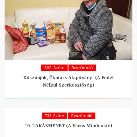
699. Szám
Beszámoló
Köszönjük, Ökotárs Alapítvány! (A Fedél
Nélkül Szerkesztőség)
733. Szám
Beszámoló
10. LAKÁSMENET (A Város Mindenkié)