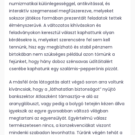
numizmatikai különlegességgel, antikvitással, és
interaktív szegmenssel megfűszerezve, melyeket
sokszor játékos formában prezentált feladatok tettek
élményszerűvé. A változatos kihívásokon és
feladványokon keresztül választ kaphattunk olyan
kérdésekre is, melyeket szerencsére fel sem kell
tennünk, hisz egy megbízható és stabil pénznem
birtokában nem szükséges például azon törnünk a
fejünket, hogy hány doboz szénsavas üdítőitalért
cserébe kaphatunk egy szalámis-pepperónis pizzát.
A másfél órás látogatás alatt végső soron arra voltunk
kíváncsiak, hogy a „láthatatlan biztonságot” nyújtó
bankszektor Atlaszként támasztja-e alá az
aranyglóbuszt, vagy pedig a bolygó tetején kézen állva
igyekszik az egyre gyorsabban változó világban
megtartani az egyensúlyát. Egyértelmű válasz
természetesen nincs, a konzekvenciákat viszont
mindenki szabadon levonhatta. Túránk végén tehát a