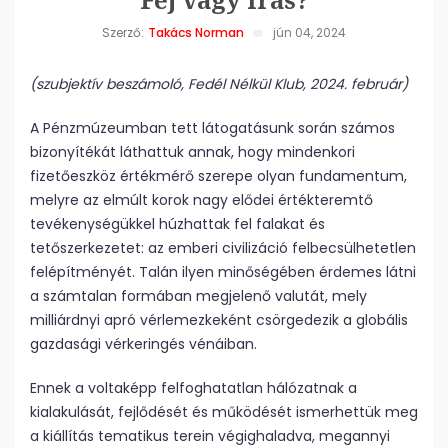
Szerző:
Takács Norman
jún 04, 2024
(szubjektív beszámoló, Fedél Nélkül Klub, 2024. február)
A Pénzmúzeumban tett látogatásunk során számos
bizonyítékát láthattuk annak, hogy mindenkori
fizetőeszköz értékmérő szerepe olyan fundamentum,
melyre az elmúlt korok nagy elődei értékteremtő
tevékenységükkel húzhattak fel falakat és
tetőszerkezetet: az emberi civilizáció felbecsülhetetlen
felépítményét. Talán ilyen minőségében érdemes látni
a számtalan formában megjelenő valutát, mely
milliárdnyi apró vérlemezkeként csörgedezik a globális
gazdasági vérkeringés vénáiban.
Ennek a voltaképp felfoghatatlan hálózatnak a
kialakulását, fejlődését és működését ismerhettük meg
a kiállítás tematikus terein végighaladva, megannyi