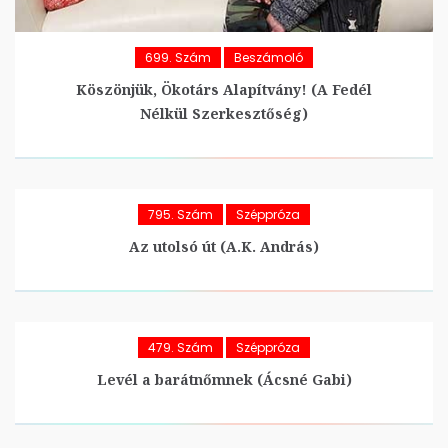
699. Szám
Beszámoló
Köszönjük, Ökotárs Alapítvány! (A Fedél
Nélkül Szerkesztőség)
795. Szám
Széppróza
Az utolsó út (A.K. András)
479. Szám
Széppróza
Levél a barátnőmnek (Ácsné Gabi)