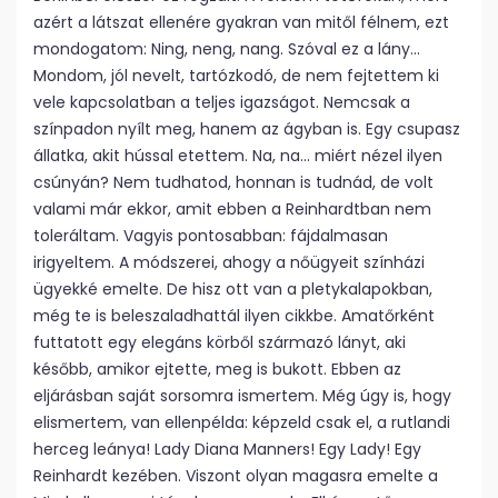
azért a látszat ellenére gyakran van mitől félnem, ezt
mondogatom: Ning, neng, nang. Szóval ez a lány…
Mondom, jól nevelt, tartózkodó, de nem fejtettem ki
vele kapcsolatban a teljes igazságot. Nemcsak a
színpadon nyílt meg, hanem az ágyban is. Egy csupasz
állatka, akit hússal etettem. Na, na… miért nézel ilyen
csúnyán? Nem tudhatod, honnan is tudnád, de volt
valami már ekkor, amit ebben a Reinhardtban nem
toleráltam. Vagyis pontosabban: fájdalmasan
irigyeltem. A módszerei, ahogy a nőügyeit színházi
ügyekké emelte. De hisz ott van a pletykalapokban,
még te is beleszaladhattál ilyen cikkbe. Amatőrként
futtatott egy elegáns körből származó lányt, aki
később, amikor ejtette, meg is bukott. Ebben az
eljárásban saját sorsomra ismertem. Még úgy is, hogy
elismertem, van ellenpélda: képzeld csak el, a rutlandi
herceg leánya! Lady Diana Manners! Egy Lady! Egy
Reinhardt kezében. Viszont olyan magasra emelte a