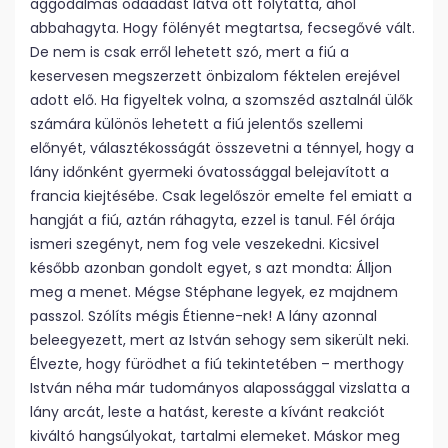
aggodalmas odaadást látva ott folytatta, ahol
abbahagyta. Hogy fölényét megtartsa, fecsegővé vált.
De nem is csak erről lehetett szó, mert a fiú a
keservesen megszerzett önbizalom féktelen erejével
adott elő. Ha figyeltek volna, a szomszéd asztalnál ülők
számára különös lehetett a fiú jelentős szellemi
előnyét, választékosságát összevetni a ténnyel, hogy a
lány időnként gyermeki óvatossággal belejavított a
francia kiejtésébe. Csak legelőször emelte fel emiatt a
hangját a fiú, aztán ráhagyta, ezzel is tanul. Fél órája
ismeri szegényt, nem fog vele veszekedni. Kicsivel
később azonban gondolt egyet, s azt mondta: Álljon
meg a menet. Mégse Stéphane legyek, ez majdnem
passzol. Szólíts mégis Étienne-nek! A lány azonnal
beleegyezett, mert az István sehogy sem sikerült neki.
Élvezte, hogy fürödhet a fiú tekintetében – merthogy
István néha már tudományos alapossággal vizslatta a
lány arcát, leste a hatást, kereste a kívánt reakciót
kiváltó hangsúlyokat, tartalmi elemeket. Máskor meg