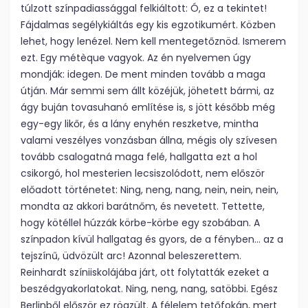
túlzott színpadiassággal felkiáltott: Ó, ez a tekintet!
Fájdalmas segélykiáltás egy kis egzotikumért. Közben
lehet, hogy lenézel. Nem kell mentegetőznöd. Ismerem
ezt. Egy métèque vagyok. Az én nyelvemen úgy
mondják: idegen. De ment minden tovább a maga
útján. Már semmi sem állt közéjük, jöhetett bármi, az
ágy buján tovasuhanó említése is, s jött később még
egy-egy likőr, és a lány enyhén reszketve, mintha
valami veszélyes vonzásban állna, mégis oly szívesen
tovább csalogatná maga felé, hallgatta ezt a hol
csikorgó, hol mesterien lecsiszolódott, nem először
előadott történetet: Ning, neng, nang, nein, nein, nein,
mondta az akkori barátnőm, és nevetett. Tettette,
hogy kötéllel húzzák körbe-körbe egy szobában. A
színpadon kívül hallgatag és gyors, de a fényben… az a
tejszínű, üdvözült arc! Azonnal beleszerettem.
Reinhardt színiiskolájába járt, ott folytatták ezeket a
beszédgyakorlatokat. Ning, neng, nang, satöbbi. Egész
Berlinből először ez rögzült. A félelem tetőfokán, mert