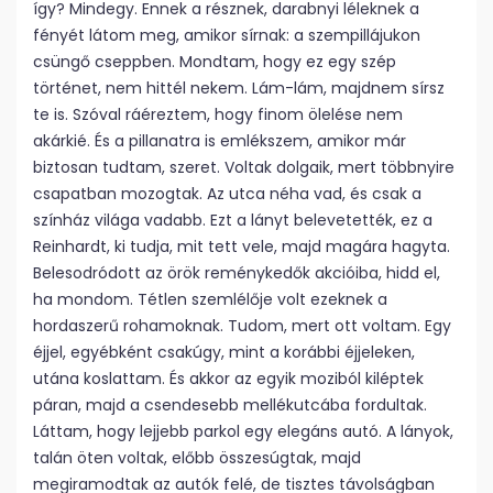
így? Mindegy. Ennek a résznek, darabnyi léleknek a
fényét látom meg, amikor sírnak: a szempillájukon
csüngő cseppben. Mondtam, hogy ez egy szép
történet, nem hittél nekem. Lám-lám, majdnem sírsz
te is. Szóval ráéreztem, hogy finom ölelése nem
akárkié. És a pillanatra is emlékszem, amikor már
biztosan tudtam, szeret. Voltak dolgaik, mert többnyire
csapatban mozogtak. Az utca néha vad, és csak a
színház világa vadabb. Ezt a lányt belevetették, ez a
Reinhardt, ki tudja, mit tett vele, majd magára hagyta.
Belesodródott az örök reménykedők akcióiba, hidd el,
ha mondom. Tétlen szemlélője volt ezeknek a
hordaszerű rohamoknak. Tudom, mert ott voltam. Egy
éjjel, egyébként csakúgy, mint a korábbi éjjeleken,
utána koslattam. És akkor az egyik moziból kiléptek
páran, majd a csendesebb mellékutcába fordultak.
Láttam, hogy lejjebb parkol egy elegáns autó. A lányok,
talán öten voltak, előbb összesúgtak, majd
megiramodtak az autók felé, de tisztes távolságban