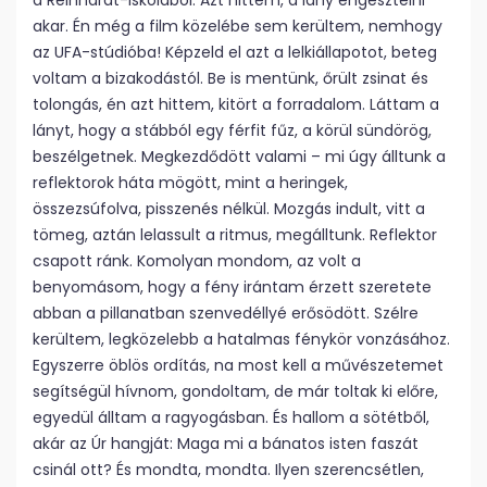
a Reinhardt-iskolából. Azt hittem, a lány engesztelni
akar. Én még a film közelébe sem kerültem, nemhogy
az UFA-stúdióba! Képzeld el azt a lelkiállapotot, beteg
voltam a bizakodástól. Be is mentünk, őrült zsinat és
tolongás, én azt hittem, kitört a forradalom. Láttam a
lányt, hogy a stábból egy férfit fűz, a körül sündörög,
beszélgetnek. Megkezdődött valami – mi úgy álltunk a
reflektorok háta mögött, mint a heringek,
összezsúfolva, pisszenés nélkül. Mozgás indult, vitt a
tömeg, aztán lelassult a ritmus, megálltunk. Reflektor
csapott ránk. Komolyan mondom, az volt a
benyomásom, hogy a fény irántam érzett szeretete
abban a pillanatban szenvedéllyé erősödött. Szélre
kerültem, legközelebb a hatalmas fénykör vonzásához.
Egyszerre öblös ordítás, na most kell a művészetemet
segítségül hívnom, gondoltam, de már toltak ki előre,
egyedül álltam a ragyogásban. És hallom a sötétből,
akár az Úr hangját: Maga mi a bánatos isten faszát
csinál ott? És mondta, mondta. Ilyen szerencsétlen,