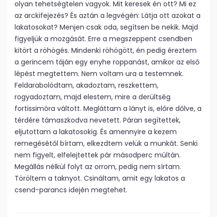
olyan tehetségtelen vagyok. Mit keresek én ott? Mi ez
az arckifejezés? És aztán a legvégén: Látja ott azokat a
lakatosokat? Menjen csak oda, segítsen be nekik. Majd
figyeljük a mozgását. Erre a megszeppent csendben
kitört a röhögés. Mindenki röhögött, én pedig éreztem
a gerincem táján egy enyhe roppanást, amikor az első
lépést megtettem. Nem voltam ura a testemnek.
Feldarabolódtam, akadoztam, reszkettem,
rogyadoztam, majd elestem, mire a derültség
fortissimóra váltott. Megláttam a lányt is, előre dőlve, a
térdére támaszkodva nevetett. Páran segítettek,
eljutottam a lakatosokig. És amennyire a kezem
remegésétől bírtam, elkezdtem velük a munkát. Senki
nem figyelt, elfelejtettek pár másodperc múltán.
Megállás nélkül folyt az orrom, pedig nem sírtam.
Töröltem a taknyot. Csináltam, amit egy lakatos a
csend-parancs idején megtehet.