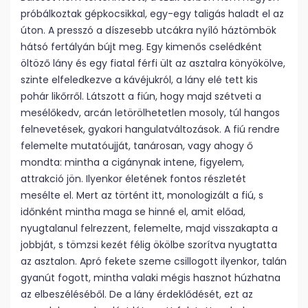
próbálkoztak gépkocsikkal, egy-egy taligás haladt el az
úton. A presszó a díszesebb utcákra nyíló háztömbök
hátsó fertályán bújt meg. Egy kimenős cselédként
öltöző lány és egy fiatal férfi ült az asztalra könyökölve,
szinte elfeledkezve a kávéjukról, a lány elé tett kis
pohár likőrről. Látszott a fiún, hogy majd szétveti a
mesélőkedv, arcán letörölhetetlen mosoly, túl hangos
felnevetések, gyakori hangulatváltozások. A fiú rendre
felemelte mutatóujját, tanárosan, vagy ahogy ő
mondta: mintha a cigánynak intene, figyelem,
attrakció jön. Ilyenkor életének fontos részletét
mesélte el. Mert az történt itt, monologizált a fiú, s
időnként mintha maga se hinné el, amit előad,
nyugtalanul felrezzent, felemelte, majd visszakapta a
jobbját, s tömzsi kezét félig ökölbe szorítva nyugtatta
az asztalon. Apró fekete szeme csillogott ilyenkor, talán
gyanút fogott, mintha valaki mégis hasznot húzhatna
az elbeszéléséből. De a lány érdeklődését, ezt az