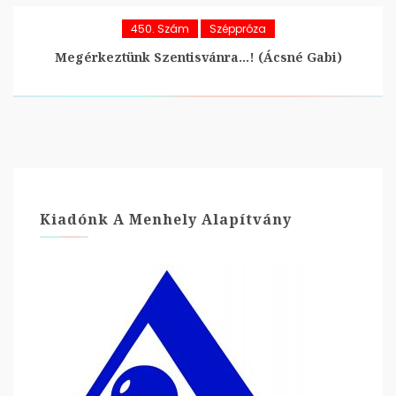
450. Szám
Széppróza
Megérkeztünk Szentisvánra…! (Ácsné Gabi)
Kiadónk A Menhely Alapítvány