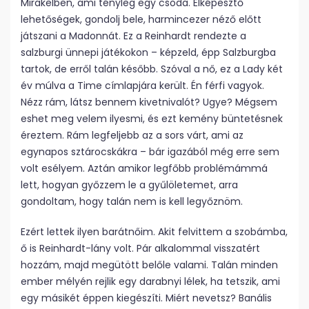
Mirakelben, ami tényleg egy csoda. Elképesztő
lehetőségek, gondolj bele, harmincezer néző előtt
játszani a Madonnát. Ez a Reinhardt rendezte a
salzburgi ünnepi játékokon – képzeld, épp Salzburgba
tartok, de erről talán később. Szóval a nő, ez a Lady két
év múlva a Time címlapjára került. Én férfi vagyok.
Nézz rám, látsz bennem kivetnivalót? Ugye? Mégsem
eshet meg velem ilyesmi, és ezt kemény büntetésnek
éreztem. Rám legfeljebb az a sors várt, ami az
egynapos sztárocskákra – bár igazából még erre sem
volt esélyem. Aztán amikor legfőbb problémámmá
lett, hogyan győzzem le a gyűlöletemet, arra
gondoltam, hogy talán nem is kell legyőznöm.
Ezért lettek ilyen barátnőim. Akit felvittem a szobámba,
ő is Reinhardt-lány volt. Pár alkalommal visszatért
hozzám, majd megütött belőle valami. Talán minden
ember mélyén rejlik egy darabnyi lélek, ha tetszik, ami
egy másikét éppen kiegészíti. Miért nevetsz? Banális