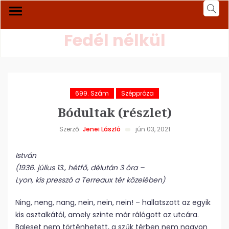
Fedél nélkül
699. Szám
Széppróza
Bódultak (részlet)
Szerző:
Jenei László
jún 03, 2021
István
(1936. július 13., hétfő, délután 3 óra –
Lyon, kis presszó a Terreaux tér közelében)
Ning, neng, nang, nein, nein, nein! – hallatszott az egyik
kis asztalkától, amely szinte már rálógott az utcára.
Baleset nem történhetett, a szűk térben nem nagyon