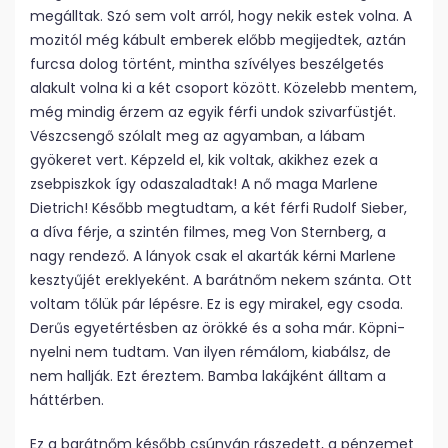
megálltak. Szó sem volt arról, hogy nekik estek volna. A
mozitól még kábult emberek előbb megijedtek, aztán
furcsa dolog történt, mintha szívélyes beszélgetés
alakult volna ki a két csoport között. Közelebb mentem,
még mindig érzem az egyik férfi undok szivarfüstjét.
Vészcsengő szólalt meg az agyamban, a lábam
gyökeret vert. Képzeld el, kik voltak, akikhez ezek a
zsebpiszkok így odaszaladtak! A nő maga Marlene
Dietrich! Később megtudtam, a két férfi Rudolf Sieber,
a díva férje, a szintén filmes, meg Von Sternberg, a
nagy rendező. A lányok csak el akarták kérni Marlene
kesztyűjét ereklyeként. A barátnőm nekem szánta. Ott
voltam tőlük pár lépésre. Ez is egy mirakel, egy csoda.
Derűs egyetértésben az örökké és a soha már. Köpni-
nyelni nem tudtam. Van ilyen rémálom, kiabálsz, de
nem hallják. Ezt éreztem. Bamba lakájként álltam a
háttérben.
Ez a barátnőm később csúnyán rászedett, a pénzemet