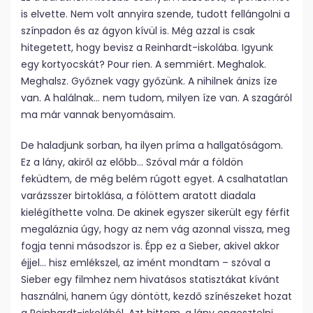
is elvette. Nem volt annyira szende, tudott fellángolni a
színpadon és az ágyon kívül is. Még azzal is csak
hitegetett, hogy bevisz a Reinhardt-iskolába. Igyunk
egy kortyocskát? Pour rien. A semmiért. Meghalok.
Meghalsz. Győznek vagy győzünk. A nihilnek ánizs íze
van. A halálnak… nem tudom, milyen íze van. A szagáról
ma már vannak benyomásaim.
De haladjunk sorban, ha ilyen príma a hallgatóságom.
Ez a lány, akiről az előbb… Szóval már a földön
feküdtem, de még belém rúgott egyet. A csalhatatlan
varázsszer birtoklása, a fölöttem aratott diadala
kielégíthette volna. De akinek egyszer sikerült egy férfit
megaláznia úgy, hogy az nem vág azonnal vissza, meg
fogja tenni másodszor is. Épp ez a Sieber, akivel akkor
éjjel… hisz emlékszel, az imént mondtam – szóval a
Sieber egy filmhez nem hivatásos statisztákat kívánt
használni, hanem úgy döntött, kezdő színészeket hozat