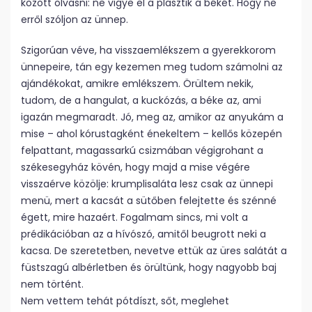
között olvasni: ne vigye el a plasztik a békét. Hogy ne
erről szóljon az ünnep.
Szigorúan véve, ha visszaemlékszem a gyerekkorom
ünnepeire, tán egy kezemen meg tudom számolni az
ajándékokat, amikre emlékszem. Örültem nekik,
tudom, de a hangulat, a kuckózás, a béke az, ami
igazán megmaradt. Jó, meg az, amikor az anyukám a
mise – ahol kórustagként énekeltem – kellős közepén
felpattant, magassarkú csizmában végigrohant a
székesegyház kövén, hogy majd a mise végére
visszaérve közölje: krumplisaláta lesz csak az ünnepi
menü, mert a kacsát a sütőben felejtette és szénné
égett, mire hazaért. Fogalmam sincs, mi volt a
prédikációban az a hívószó, amitől beugrott neki a
kacsa. De szeretetben, nevetve ettük az üres salátát a
füstszagú albérletben és örültünk, hogy nagyobb baj
nem történt.
Nem vettem tehát pótdíszt, sőt, meglehet