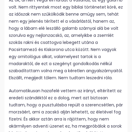
Az ok, amiért végül elmaradt a vásárlás, az egy galamb
volt. Nem rittyentek most egy bibliai történetet köré, ez
az időszak nem szűkölködik benne amúgy sem, tehát
nem egy jelenés térített el a vásárlástól, hanem az,
hogy a lábam elé leszálló galamb szárnyai alá be volt
szorulva egy nejlonzacskó, az, amelyikbe a zsemlét
szokás rakni és csattogva lebegett utána a
Pacsirtamező és Kiskorona utca között. Nem vagyok
egy ornitológus alkat, valamelyest tartok is a
madaraktól, de ezt a szegényt gondolkodás nélkül
szabadítottam volna meg a kéretlen angyalszárnyaitól.
Elszállt, megijedt tőlem. Nem tudtam leszedni róla.
Automatikusan hazafelé vettem az irányt, eltérített az
eredeti szándéktól ez a dolog, mert azt biztosan
tudtam, hogy a pusztulásba repült a szerencsétlen, pár
morzsáért, ami a zacskó alján lehetett, az életével fog
fizetni. És akkor aztán arra is rájöttem, hogy nem
akármilyen adventi üzenet ez, ha megpróbálok a sorok