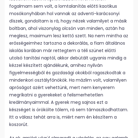
fogalmam sem volt, a lomtalanítás előtti kaotikus
mosókonyhában hol vannak az adventi-karácsonyi
díszek, gondoltam is rá, hogy nézek valamilyet a másik
boltban, ahol viszonylag olcsón van minden, aztán ha
meglesz, maximum lesz kettő szett. Na nem mintha az
erősségeimhez tartozna a dekorálás, a fiam általános
iskolás korában már rettegtem a téli szünet előtti
utolsó tanítási naptól, akkor debütált ugyanis mindig a
kézzel készített ajándékunk, amihez nyilván
figyelmességből és gazdasági okokból ragaszkodtak a
mindenkori osztályfőnökök. Ha mázlim volt, valamilyen
apróságot azért vehettünk, mert nem kenyerem
megríkatni a gyerekeket a felismerhetetlen
kreálmányaimmal. A gyerek meg sajnos ezt a
készséget is örökölte tőlem, rá sem támaszkodhattam.
Itt a válasz tehát arra is, miért nem én készítem a
koszorút.