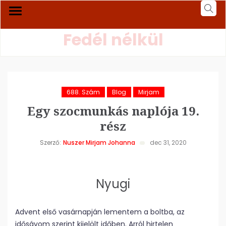
Fedél nélkül
688. Szám
Blog
Mirjam
Egy szocmunkás naplója 19.
rész
Szerző:
Nuszer Mirjam Johanna
dec 31, 2020
Nyugi
Advent első vasárnapján lementem a boltba, az
idősávom szerint kijelölt időben. Arról hirtelen