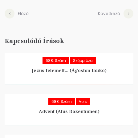
Előző
Következő
Kapcsolódó Írások
688. Szám
Széppróza
Jézus felemelt… (Ágoston Ildikó)
688. Szám
Vers
Advent (Alus Dozentinnen)