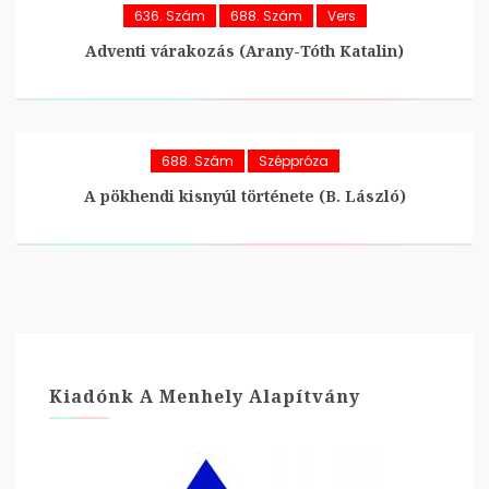
636. Szám
688. Szám
Vers
Adventi várakozás (Arany-Tóth Katalin)
688. Szám
Széppróza
A pökhendi kisnyúl története (B. László)
Kiadónk A Menhely Alapítvány