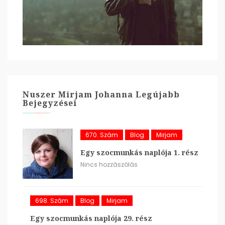
Nuszer Mirjam Johanna Legújabb
Bejegyzései
670. Szám
Blog
Mirjam
Egy szocmunkás naplója 1. rész
Nincs hozzászólás
698. Szám
Blog
Mirjam
Egy szocmunkás naplója 29. rész