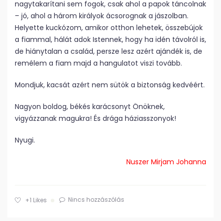
nagytakarítani sem fogok, csak ahol a papok táncolnak
– jó, ahol a három királyok ácsorognak a jászolban.
Helyette kuckózom, amikor otthon lehetek, összebújok
a fiammal, hálát adok Istennek, hogy ha idén távolról is,
de hiánytalan a család, persze lesz azért ajándék is, de
remélem a fiam majd a hangulatot viszi tovább.
Mondjuk, kacsát azért nem sütök a biztonság kedvéért.
Nagyon boldog, békés karácsonyt Önöknek,
vigyázzanak magukra! És drága háziasszonyok!
Nyugi.
Nuszer Mirjam Johanna
Nincs hozzászólás
+1
Likes