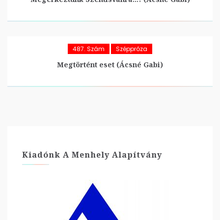
487. Szám
Széppróza
Megtörtént eset (Ácsné Gabi)
Kiadónk A Menhely Alapítvány