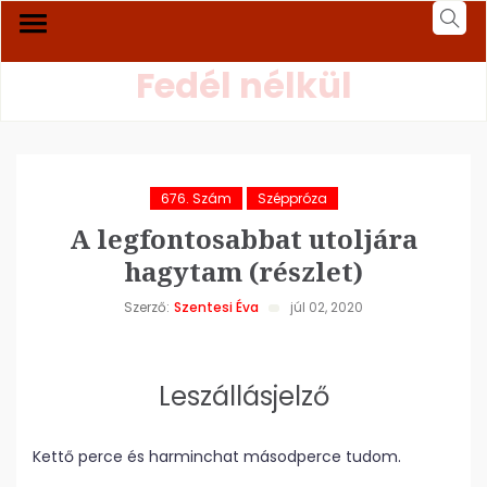
Fedél nélkül
676. Szám
Széppróza
A legfontosabbat utoljára
hagytam (részlet)
Szerző:
Szentesi Éva
júl 02, 2020
Leszállásjelző
Kettő perce és harminchat másodperce tudom.