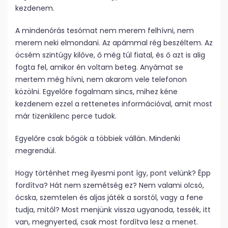
kezdenem.
A mindenórás tesómat nem merem felhívni, nem
merem neki elmondani. Az apámmal rég beszéltem. Az
öcsém szint­úgy kilőve, ő még túl fiatal, és ő azt is alig
fogta fel, amikor én voltam beteg. Anyámat se
mertem még hívni, nem akarom vele telefonon
közölni. Egyelőre fogalmam sincs, mihez kéne
kezdenem ezzel a rettenetes információval, amit most
már tizenkilenc perce tudok.
Egyelőre csak bőgök a többiek vállán. Mindenki
megrendül.
Hogy történhet meg ilyesmi pont így, pont velünk? Épp
fordítva? Hát nem szemétség ez? Nem valami olcsó,
ócska, szemtelen és aljas játék a sorstól, vagy a fene
tudja, mitől? Most menjünk vissza ugyanoda, tessék, itt
van, megnyerted, csak most fordítva lesz a menet.