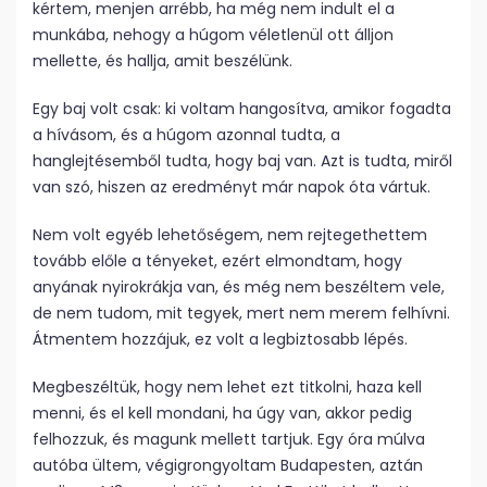
kértem, menjen arrébb, ha még nem indult el a
munkába, nehogy a húgom véletlenül ott álljon
mellette, és hallja, amit beszélünk.
Egy baj volt csak: ki voltam hangosítva, amikor fogadta
a hívásom, és a húgom azonnal tudta, a
hanglejtésemből tudta, hogy baj van. Azt is tudta, miről
van szó, hiszen az eredményt már napok óta vártuk.
Nem volt egyéb lehetőségem, nem rejtegethettem
tovább előle a tényeket, ezért elmondtam, hogy
anyának nyirokrákja van, és még nem beszéltem vele,
de nem tudom, mit tegyek, mert nem merem felhívni.
Átmentem hozzájuk, ez volt a legbiztosabb lépés.
Megbeszéltük, hogy nem lehet ezt titkolni, haza kell
menni, és el kell mondani, ha úgy van, akkor pedig
felhozzuk, és magunk mellett tartjuk. Egy óra múlva
autóba ültem, végigrongyoltam Budapesten, aztán