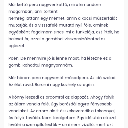
Már kettő perc negyvenkettő, mire kimondom
magamban, ami történt.
Nemrég láttam egy mémet, amin a kocsi műszerfalát
mutatják, és a visszafelé mutató nyíl fölé, aminek
egyébként fogalmam sincs, mi a funkciója, azt írták, ha
baleset ér, ezzel a gombbal visszacsinálhatod az
egészet.
Poén. De mennyire jó is lenne most, ha létezne ez a
gomb. Rohadtul megnyomnám.
Már három perc negyvenöt másodperc. Az idő szalad.
Az élet rövid. Baromi nagy közhely az egész.
A könny leszedi az arcomról az alapozót. Ahogy folyik
az állam vonala felé, úgy barázdál egyre fényesebb
vonalakat. Az orrom alatt összekeveredik a takonnyal,
és folyik tovább. Nem törölgetem. Egy idő után elkezd
leválni a szempillafesték – ami nem vízálló, mert azt