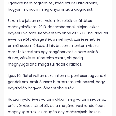
Egyelőre nem fogtam fel, még azt kell kitalálnom,
hogyan mondom meg anyámnak a diagnózist.
Eszembe jut, amikor velem közölték az áttétes
méhnyakrákom, 2013. decemberének elején, akkor
egyedül voltam. Betévedtem abba az SZTK-ba, ahol fél
évvel azelőtt elvégezték a méhnyakszűrésemet, és
amiről sosem érkezett hír, én sem mentem vissza,
mert felkerestem egy magánorvost a nem szűnő,
durva, vérzéses tüneteim miatt, aki pedig
megnyugtatott: maga túl fiatal a rákhoz.
Igaz, túl fiatal voltam, szerintem is, pontosan ugyanazt
gondoltam, amit ő. Nem is értettem, mit beszél, hogy
egyáltalán hogyan jöhet szóba a rák.
Huszonnyolc éves voltam akkor, meg voltam ijedve az
erős vérzéses tünettől, de a magánorvosi rendelőben
megnyugtattak: ez csupán egy méhszájseb, kezelni