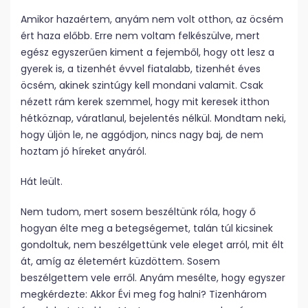
Amikor hazaértem, anyám nem volt otthon, az öcsém
ért haza előbb. Erre nem voltam felkészülve, mert
egész egyszerűen kiment a fejemből, hogy ott lesz a
gyerek is, a tizenhét évvel fiatalabb, tizenhét éves
öcsém, akinek szintúgy kell mondani valamit. Csak
nézett rám kerek szemmel, hogy mit keresek itthon
hétköznap, váratlanul, bejelentés nélkül. Mondtam neki,
hogy üljön le, ne aggódjon, nincs nagy baj, de nem
hoztam jó híreket anyáról.
Hát leült.
Nem tudom, mert sosem beszéltünk róla, hogy ő
hogyan élte meg a betegségemet, talán túl kicsinek
gondoltuk, nem beszélgettünk vele eleget arról, mit élt
át, amíg az életemért küzdöttem. Sosem
beszélgettem vele erről. Anyám mesélte, hogy egyszer
megkérdezte: Akkor Évi meg fog halni? Tizenhárom