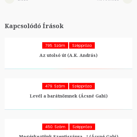
Kapcsolódó Írások
795. Szám
Széppróza
Az utolsó út (A.K. András)
479. Szám
Széppróza
Levél a barátnőmnek (Ácsné Gabi)
450. Szám
Széppróza
Megérkeztünk Szentisvánra…! (Ácsné Gabi)