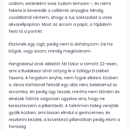
utálom, esténként sose tudom lemosni –, és némi
fekete is keveredik a csillámló anyagba. Mindig
csodálattal néztem, ahogy a tus szétszalad a vizes
akvarellpapíron. Most az arcom a papír, a fájdalom
festi rá a portrét.
Elszívnék egy cigit, pedig nem is dohányzom. De ha
bőgök, vagy iszom, mindig megkívánom.
Hangtalanul sírok délelőtt fél tízkor a tömött 22-esen,
ami a Budakeszi útról zötyög le a Szilágyi Erzsébet
fasorra. A forgalom enyhe, nem fogok elkésni. Közben
a János kórháznál felszáll egy idős néni, belebámul az
arcomba, én pedig úgy teszek, mintha nem látnám és
elnézek fölötte szigorúan ügyelve arra, hogy ne
keresztezzem a pillantását. A tarkómon hideg verejték
gyűlik közben, ami lassan elindul a gerincemen, és
reszketni kezdek, a következő pillanatban pedig elönt a
forróság.