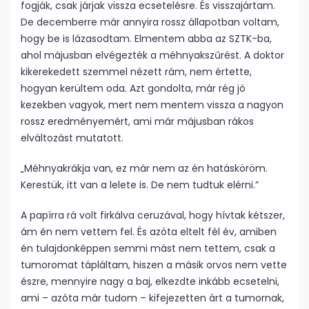
fogják, csak járjak vissza ecsetelésre. És visszajártam.
De decemberre már annyira rossz állapotban voltam,
hogy be is lázasodtam. Elmentem abba az SZTK-ba,
ahol májusban elvégezték a méh­nyakszűrést. A doktor
kikerekedett szemmel nézett rám, nem értette,
hogyan kerültem oda. Azt gondolta, már rég jó
kezekben vagyok, mert nem mentem vissza a nagyon
rossz eredményemért, ami már májusban rákos
elváltozást mutatott.
„Méhnyakrákja van, ez már nem az én hatásköröm.
Kerestük, itt van a lelete is. De nem tudtuk elérni.”
A papírra rá volt firkálva ceruzával, hogy hívtak kétszer,
ám én nem vettem fel. És azóta eltelt fél év, amiben
én tulajdonképpen semmi mást nem tettem, csak a
tumoromat tápláltam, hiszen a másik orvos nem vette
észre, mennyire nagy a baj, elkezdte inkább ecsetelni,
ami – azóta már tudom – kifejezetten árt a tumornak,