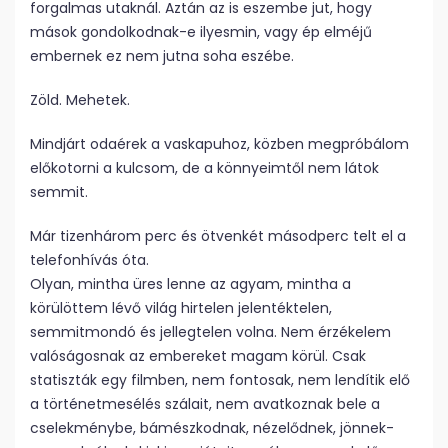
forgalmas utaknál. Aztán az is eszembe jut, hogy
mások gondolkodnak-e ilyesmin, vagy ép elméjű
embernek ez nem jutna soha eszébe.
Zöld. Mehetek.
Mindjárt odaérek a vaskapuhoz, közben megpróbálom
előkotorni a kulcsom, de a könnyeimtől nem látok
semmit.
Már tizenhárom perc és ötvenkét másodperc telt el a
telefonhívás óta.
Olyan, mintha üres lenne az agyam, mintha a
körülöttem lévő világ hirtelen jelentéktelen,
semmitmondó és jellegtelen volna. Nem érzékelem
valóságosnak az embereket magam körül. Csak
statiszták egy filmben, nem fontosak, nem lendítik elő
a történetmesélés szálait, nem avatkoznak bele a
cselekménybe, bámészkodnak, nézelődnek, jönnek-