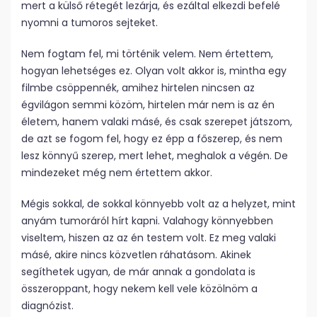
mert a külső rétegét lezárja, és ezáltal elkezdi befelé
nyomni a tumoros sejteket.
Nem fogtam fel, mi történik velem. Nem értettem,
hogyan lehetséges ez. Olyan volt akkor is, mintha egy
filmbe csöppennék, amihez hirtelen nincsen az
égvilágon semmi közöm, hirtelen már nem is az én
életem, hanem valaki másé, és csak szerepet játszom,
de azt se fogom fel, hogy ez épp a főszerep, és nem
lesz könnyű szerep, mert lehet, meghalok a végén. De
mindezeket még nem értettem akkor.
Mégis sokkal, de sokkal könnyebb volt az a helyzet, mint
anyám tumoráról hírt kapni. Valahogy könnyebben
viseltem, hiszen az az én testem volt. Ez meg valaki
másé, akire nincs közvetlen ráhatásom. Akinek
segíthetek ugyan, de már annak a gondolata is
összeroppant, hogy nekem kell vele közölnöm a
diagnózist.