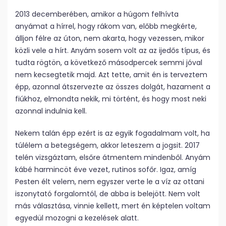
2013 decemberében, amikor a húgom felhívta
anyámat a hírrel, hogy rákom van, előbb megkérte,
álljon félre az úton, nem akarta, hogy vezessen, mikor
közli vele a hírt. Anyám sosem volt az az ijedős típus, és
tudta rögtön, a következő másodpercek semmi jóval
nem kecsegtetik majd. Azt tette, amit én is terveztem
épp, azonnal átszervezte az összes dolgát, hazament a
fiúkhoz, elmondta nekik, mi történt, és hogy most neki
azonnal indulnia kell.
Nekem talán épp ezért is az egyik fogadalmam volt, ha
túlélem a betegségem, akkor leteszem a jogsit. 2017
telén vizsgáztam, elsőre átmentem mindenből. Anyám
kábé harmincöt éve vezet, rutinos sofőr. Igaz, amíg
Pesten élt velem, nem egyszer verte le a víz az ottani
iszonytató forgalomtól, de abba is belejött. Nem volt
más választása, vinnie kellett, mert én képtelen voltam
egyedül mozogni a kezelések alatt.