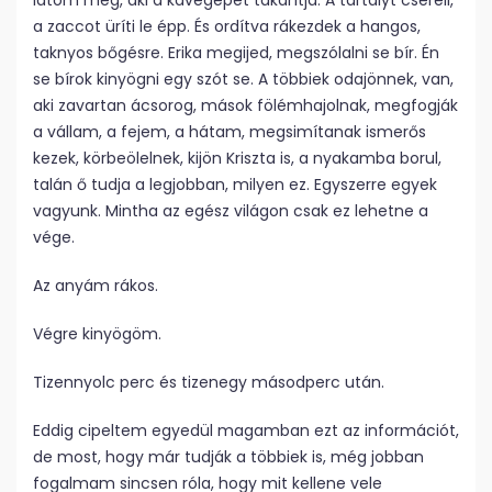
látom meg, aki a kávégépet takarítja. A tartályt cseréli,
a zaccot üríti le épp. És ordítva rákezdek a hangos,
taknyos bőgésre. Erika megijed, megszólalni se bír. Én
se bírok kinyögni egy szót se. A többiek odajönnek, van,
aki zavartan ácsorog, mások fölémhajolnak, megfogják
a vállam, a fejem, a hátam, megsimítanak ismerős
kezek, körbeölelnek, kijön Kriszta is, a nyakamba borul,
talán ő tudja a legjobban, milyen ez. Egyszerre egyek
vagyunk. Mintha az egész világon csak ez lehetne a
vége.
Az anyám rákos.
Végre kinyögöm.
Tizennyolc perc és tizenegy másodperc után.
Eddig cipeltem egyedül magamban ezt az információt,
de most, hogy már tudják a többiek is, még jobban
fogalmam sincsen róla, hogy mit kellene vele