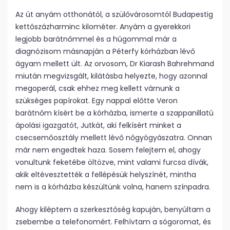
Az út anyám otthonától, a szülővárosomtól Budapestig
kettőszázharminc kilométer. Anyám a gyerekkori
legjobb barátnőmmel és a húgommal már a
diagnózisom másnapján a Péterfy kórházban lévő
ágyam mellett ült. Az orvosom, Dr Kiarash Bahrehmand
miután megvizsgált, kilátásba helyezte, hogy azonnal
megoperál, csak ehhez meg kellett várnunk a
szükséges papírokat. Egy nappal előtte Veron
barátnőm kísért be a kórházba, ismerte a szappanillatú
ápolási igazgatót, Jutkát, aki felkísért minket a
csecsemőosztály mellett lévő nőgyógyászatra. Onnan
már nem engedtek haza. Sosem felejtem el, ahogy
vonultunk feketébe öltözve, mint valami furcsa dívák,
akik eltévesztették a fellépésük helyszínét, mintha
nem is a kórházba készültünk volna, hanem színpadra.
Ahogy kiléptem a szerkesztőség kapuján, benyúltam a
zsebembe a telefonomért. Felhívtam a sógoromat, és