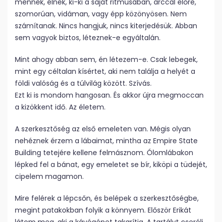
mennek, élnek, ki-ki a saját ritmusában, arccal előre,
szomorúan, vidáman, vagy épp közönyösen. Nem
számítanak. Nincs hangjuk, nincs kiterjedésük. Abban
sem vagyok biztos, léteznek-e egyáltalán.
Mint ahogy abban sem, én létezem-e. Csak lebegek,
mint egy céltalan kísértet, aki nem találja a helyét a
földi valóság és a túlvilág között. Szívás.
Ezt ki is mondom hangosan. És akkor újra megmoccan
a kizökkent idő. Az életem.
A szerkesztőség az első emeleten van. Mégis olyan
nehéznek érzem a lábaimat, mintha az Empire State
Building tetejére kellene felmásznom. Ólomlábakon
lépked fel a bánat, egy emeletet se bír, kiköpi a tüdejét,
cipelem magamon.
Mire felérek a lépcsőn, és belépek a szerkesztőségbe,
megint patakokban folyik a könnyem. Először Erikát