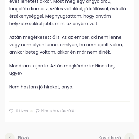
éves lehetett akkor. Most meg egy angyalarcú,
langaléta kamasz, széles vállakkal, jó kiállással, és kellő
érzékenységgel. Megnyugtattam, hogy anyám
helyzete sokkal jobb, mint az enyém volt.
Aztán megérkezett ő is. Az az ember, aki nem lenne,
vagy nem olyan lenne, amilyen, ha nem ápolt volna,
amikor beteg voltam, akkor én már nem élnék.
Mondtam, üljön le. Aztán megkérdezte: Nincs baj,
ugye?
Nem hoztam jó híreket, anya.
Nincs hozzászólás
0
Likes
Előző
Következő