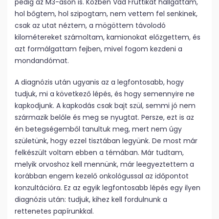
pedig az M3-ason is. Közben Vad Fruttikat hallgattam,
hol bőgtem, hol szipogtam, nem vettem fel senkinek,
csak az utat néztem, a mögöttem távolodó
kilométereket számoltam, kamionokat előzgettem, és
azt formálgattam fejben, mivel fogom kezdeni a
mondandómat.
A diagnózis után ugyanis az a legfontosabb, hogy
tudjuk, mi a következő lépés, és hogy semennyire ne
kapkodjunk. A kapkodás csak bajt szül, semmi jó nem
származik belőle és meg se nyugtat. Persze, ezt is az
én betegségemből tanultuk meg, mert nem úgy
születünk, hogy ezzel tisztában legyünk. De most már
felkészült voltam ebben a témában. Már tudtam,
melyik orvoshoz kell mennünk, már leegyeztettem a
korábban engem kezelő onkológussal az időpontot
konzultációra. Ez az egyik legfontosabb lépés egy ilyen
diagnózis után: tudjuk, kihez kell fordulnunk a
rettenetes papírunkkal.