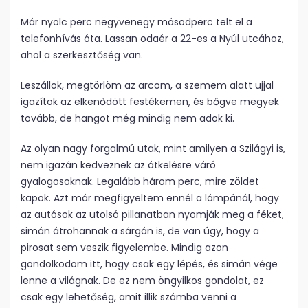
Már nyolc perc negyvenegy másodperc telt el a
telefonhívás óta. Lassan odaér a 22-es a Nyúl utcához,
ahol a szerkesztőség van.
Leszállok, megtörlöm az arcom, a szemem alatt ujjal
igazítok az elkenődött festékemen, és bőgve megyek
tovább, de hangot még mindig nem adok ki.
Az olyan nagy forgalmú utak, mint amilyen a Szilágyi is,
nem igazán kedveznek az átkelésre váró
gyalogosoknak. Legalább három perc, mire zöldet
kapok. Azt már megfigyeltem ennél a lámpánál, hogy
az autósok az utolsó pillanatban nyomják meg a féket,
simán átrohannak a sárgán is, de van úgy, hogy a
pirosat sem veszik figyelembe. Mindig azon
gondolkodom itt, hogy csak egy lépés, és simán vége
lenne a világnak. De ez nem öngyilkos gondolat, ez
csak egy lehetőség, amit illik számba venni a