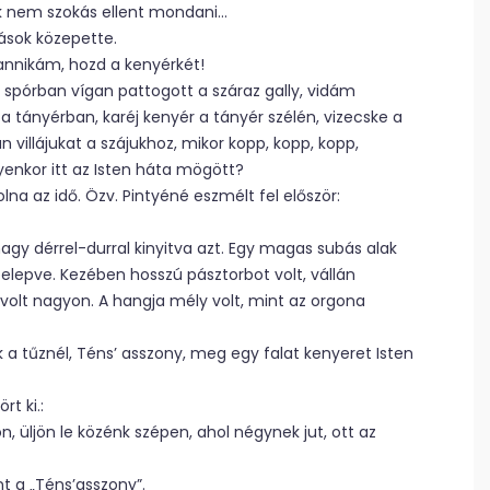
nek nem szokás ellent mondani…
ások közepette.
 Pannikám, hozd a kenyérkét!
A spórban vígan pattogott a száraz gally, vidám
 tányérban, karéj kenyér a tányér szélén, vizecske a
villájukat a szájukhoz, mikor kopp, kopp, kopp,
lyenkor itt az Isten háta mögött?
na az idő. Özv. Pintyéné eszmélt fel először:
agy dérrel-durral kinyitva azt. Egy magas subás alak
 belepve. Kezében hosszú pásztorbot volt, vállán
volt nagyon. A hangja mély volt, mint az orgona
ék a tűznél, Téns’ asszony, meg egy falat kenyeret Isten
t ki.:
, üljön le közénk szépen, ahol négynek jut, ott az
t a „Téns’asszony”.