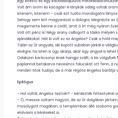
egy kifestő és egy kackiásbajuszos mézeskalácshuszár
Volt ám öröm és kacagás! A lánykák odáig voltak örö
Istenem, Istenem – csak ezt tudta mondogatni lányos
Sehogy sem lett magyarázat a dologra. Megnézte az ált
megismerte benne a cetlit, amit ő írt még nyáron Szen
Volt ott pénz is! Négy arany csillogott a táska mélyén
ajándékokat. Hát ki volt ez az Angelos? Csak a hold me
Talán az Úr angyala, aki kopott subában járkál a világba
elvégre, ha Isten is úgy akarja, akár egy angyal is leh
Odakünn karácsonyi ének hangja szállt, a kis völgybeli 
paplannal betakarva nevesincs falucskát ott fenn, a
minden titok tudója, de ő már régóta Angelos barátja 
Epilógus
– Hol voltál, Angelos testvér? – kérdezték hittestvére
– Ó, messze voltam nagyon, de az Úr dolgában jártam. 
mosolygott magában, a templomban álló szoborra gond
elolvasni a kéréseket is.