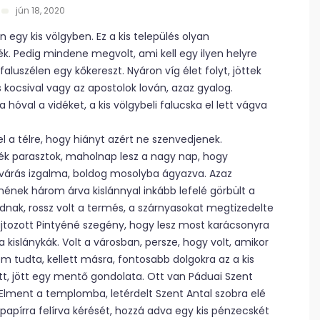
jún 18, 2020
n egy kis völgyben. Ez a kis település olyan
ék. Pedig mindene megvolt, ami kell egy ilyen helyre
aluszélen egy kőkereszt. Nyáron víg élet folyt, jöttek
 kocsival vagy az apostolok lován, azaz gyalog.
óval a vidéket, a kis völgybeli falucska el lett vágva
l a télre, hogy hiányt azért ne szenvedjenek.
ék parasztok, maholnap lesz a nagy nap, hogy
davárás izgalma, boldog mosolyba ágyazva. Azaz
nek három árva kislánnyal inkább lefelé görbült a
ádnak, rossz volt a termés, a szárnyasokat megtizedelte
ajtozott Pintyéné szegény, hogy lesz most karácsonyra
 kislánykák. Volt a városban, persze, hogy volt, amikor
m tudta, kellett másra, fontosabb dolgokra az a kis
ett, jött egy mentő gondolata. Ott van Páduai Szent
t. Elment a templomba, letérdelt Szent Antal szobra elé
 papírra felírva kérését, hozzá adva egy kis pénzecskét