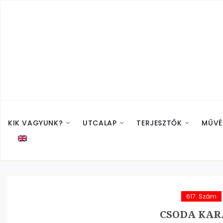
KIK VAGYUNK?
UTCALAP
TERJESZTŐK
MŰVÉ
617. Szám
CSODA KAR