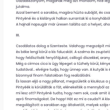
Gazdasszonyom, magának meg azt mondom, hite legyen 
jutalma.
Azzal bement a sarokba, magára húzta subáját, és csa
Pintyéné és a kislányok halkan surrantak ki a konyhábó
A hajnali napsugár már üresen találta azt a helyet, aho
III.
Csodálatos dolog a Szenteste. Valahogy megszépít mi
és béke lengi körül a kis falucskát. A szalma és zsup
hogy feldíszítsék fenyőfájukat, csillogó díszekkel, aran
Még a cirmos cica is úgy lépeget a tűzhely körül, kény
tudatával… elvégre tudja, hogy ünnep van. A kutyák is é
bizonnyal finom falatokban fog realizálódni.
És lassan eljő a nagy pillanat, megszületik a kisJézus
Pintyéék is körülállták a fát, elénekelték a mennyből az a
mi lesz ott? Pintyéné tudta, hogy nem sok, csak amit ö
apró finomságokat. De hopp! Hát ez mi a csuda?! A kis
megvilágított a sarokban egy általvetőt, melyek szája v