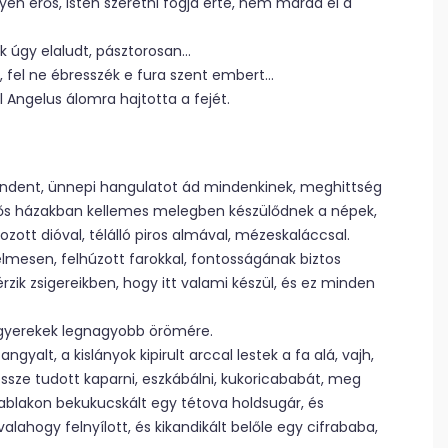
erős, Isten szeretni fogja érte, nem marad el a
k úgy elaludt, pásztorosan…
l, fel ne ébresszék e fura szent embert…
l Angelus álomra hajtotta a fejét.
ndent, ünnepi hangulatot ád mindenkinek, meghittség
tetős házakban kellemes melegben készülődnek a népek,
yozott dióval, télálló piros almával, mézeskaláccsal.
elmesen, felhúzott farokkal, fontosságának biztos
rzik zsigereikben, hogy itt valami készül, és ez minden
 a gyerekek legnagyobb örömére.
ngyalt, a kislányok kipirult arccal lestek a fa alá, vajh,
ssze tudott kaparni, eszkábálni, kukoricababát, meg
ablakon bekukucskált egy tétova holdsugár, és
alahogy felnyílott, és kikandikált belőle egy cifrababa,