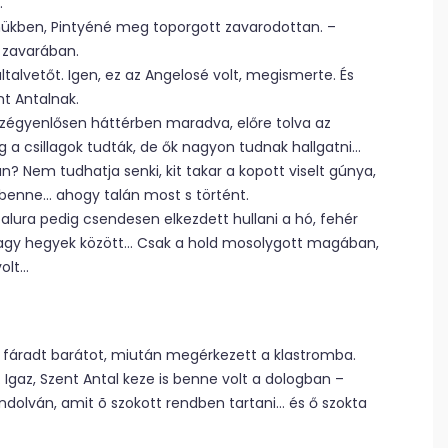
.
mükben, Pintyéné meg toporgott zavarodottan. –
 zavarában.
alvetőt. Igen, ez az Angelosé volt, megismerte. És
t Antalnak.
 szégyenlősen háttérben maradva, előre tolva az
g a csillagok tudták, de ők nagyon tudnak hallgatni…
n? Nem tudhatja senki, kit takar a kopott viselt gúnya,
et benne… ahogy talán most s történt.
falura pedig csendesen elkezdett hullani a hó, fehér
 nagy hegyek között… Csak a hold mosolygott magában,
volt…
i a fáradt barátot, miután megérkezett a klastromba.
Igaz, Szent Antal keze is benne volt a dologban –
olván, amit õ szokott rendben tartani… és ő szokta