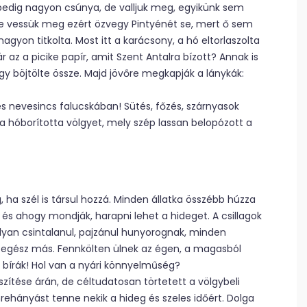
ég pedig nagyon csúnya, de valljuk meg, egyikünk sem
. Ne vessük meg ezért özvegy Pintyénét se, mert ő sem
yon titkolta. Most itt a karácsony, a hó eltorlaszolta
már az a picike papír, amit Szent Antalra bízott? Annak is
 úgy böjtölte össze. Majd jövőre megkapják a lánykák:
s nevesincs falucskában! Sütés, főzés, szárnyasok
a hóborította völgyet, mely szép lassan belopózott a
, ha szél is társul hozzá. Minden állatka összébb húzza
és ahogy mondják, harapni lehet a hideget. A csillagok
lyan csintalanul, pajzánul hunyorognak, minden
 egész más. Fennkölten ülnek az égen, a magasból
z bírák! Hol van a nyári könnyelműség?
szítése árán, de céltudatosan törtetett a völgybeli
mrehányást tenne nekik a hideg és szeles időért. Dolga