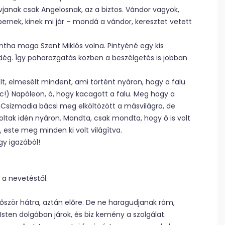
anak csak Angelosnak, az a biztos. Vándor vagyok,
ernek, kinek mi jár – mondá a vándor, keresztet vetett
intha maga Szent Miklós volna. Pintyéné egy kis
dég. Így poharazgatás közben a beszélgetés is jobban
t, elmesélt mindent, ami történt nyáron, hogy a falu
ic!) Napóleon, ó, hogy kacagott a falu. Meg hogy a
A Csizmadia bácsi meg elköltözött a másvilágra, de
oltak idén nyáron. Mondta, csak mondta, hogy ő is volt
k, este meg minden ki volt világítva.
y igazából!
 a nevetéstől.
őször hátra, aztán előre. De ne haragudjanak rám,
 Isten dolgában járok, és biz kemény a szolgálat.