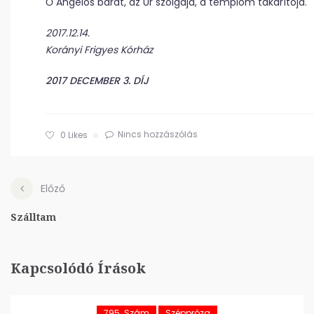
Ő Angelos barát, az Úr szolgája, a templom takarítója.
2017.12.14.
Korányi Frigyes Kórház
2017 DECEMBER 3. DÍJ
Nincs hozzászólás
0
Likes
Előző
Szálltam
Kapcsolódó Írások
795. Szám
Széppróza