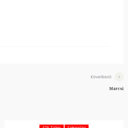
Következő
Marcsi
479. Szám
Széppróza