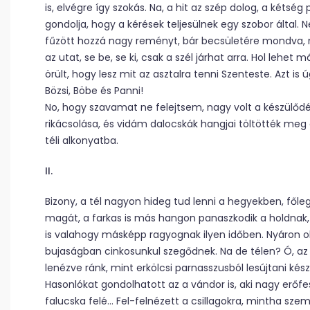
is, elvégre így szokás. Na, a hit az szép dolog, a kéts
gondolja, hogy a kérések teljesülnek egy szobor által
fűzött hozzá nagy reményt, bár becsületére mondva, nag
az utat, se be, se ki, csak a szél járhat arra. Hol lehet 
örült, hogy lesz mit az asztalra tenni Szenteste. Azt is
Bözsi, Böbe és Panni!
No, hogy szavamat ne felejtsem, nagy volt a készülődé
rikácsolása, és vidám dalocskák hangjai töltötték meg 
téli alkonyatba.
II.
Bizony, a tél nagyon hideg tud lenni a hegyekben, főleg
magát, a farkas is más hangon panaszkodik a holdnak, 
is valahogy másképp ragyognak ilyen időben. Nyáron o
bujaságban cinkosunkul szegődnek. Na de télen? Ó, az
lenézve ránk, mint erkölcsi parnasszusból lesújtani kés
Hasonlókat gondolhatott az a vándor is, aki nagy erőfe
falucska felé… Fel-felnézett a csillagokra, mintha sze