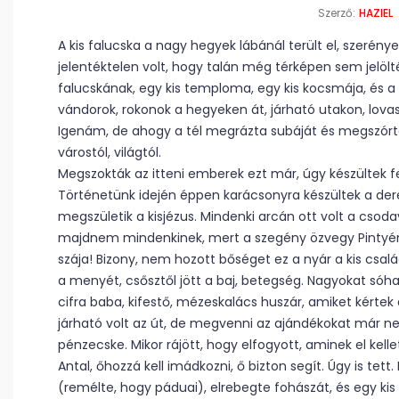
Szerző:
HAZIEL
A kis falucska a nagy hegyek lábánál terült el, szerénye
jelentéktelen volt, hogy talán még térképen sem jelölt
falucskának, egy kis temploma, egy kis kocsmája, és a f
vándorok, rokonok a hegyeken át, járható utakon, lovas
Igenám, de ahogy a tél megrázta subáját és megszórta h
várostól, világtól.
Megszokták az itteni emberek ezt már, úgy készültek fe
Történetünk idején éppen karácsonyra készültek a der
megszületik a kisjézus. Mindenki arcán ott volt a cso
majdnem mindenkinek, mert a szegény özvegy Pintyéné
szája! Bizony, nem hozott bőséget ez a nyár a kis csal
a menyét, csősztől jött a baj, betegség. Nagyokat sóh
cifra baba, kifestő, mézeskalács huszár, amiket kértek a
járható volt az út, de megvenni az ajándékokat már ne
pénzecske. Mikor rájött, hogy elfogyott, aminek el kell
Antal, őhozzá kell imádkozni, ő bizton segít. Úgy is tet
(remélte, hogy páduai), elrebegte fohászát, és egy kis