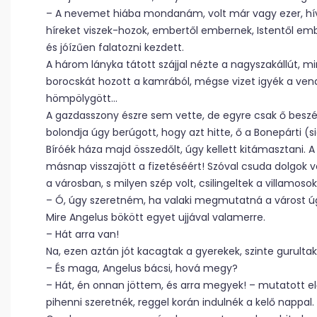
– A nevemet hiába mondanám, volt már vagy ezer, hívj
híreket viszek-hozok, embertől embernek, Istentől emb
és jóízűen falatozni kezdett.
A három lányka tátott szájjal nézte a nagyszakállút, m
borocskát hozott a kamrából, mégse vizet igyék a ven
hömpölygött…
A gazdasszony észre sem vette, de egyre csak ő beszél
bolondja úgy berúgott, hogy azt hitte, ő a Bonepárti (s
Bíróék háza majd összedőlt, úgy kellett kitámasztani. 
másnap visszajött a fizetéséért! Szóval csuda dolgok v
a városban, s milyen szép volt, csilingeltek a villamoso
– Ó, úgy szeretném, ha valaki megmutatná a várost úg
Mire Angelus bökött egyet ujjával valamerre.
– Hát arra van!
Na, ezen aztán jót kacagtak a gyerekek, szinte gurultak
– És maga, Angelus bácsi, hová megy?
– Hát, én onnan jöttem, és arra megyek! – mutatott el
pihenni szeretnék, reggel korán indulnék a kelő nappal.