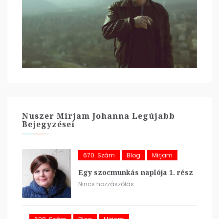
Nuszer Mirjam Johanna Legújabb
Bejegyzései
670. Szám
Blog
Mirjam
Egy szocmunkás naplója 1. rész
Nincs hozzászólás