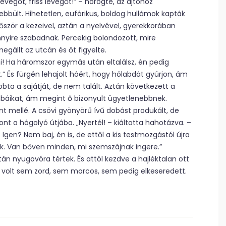
levegőt, friss levegőt!” – hörögte, az ajtóhoz
ebbült. Hihetetlen, eufórikus, boldog hullámok kapták
őször a kezeivel, aztán a nyelvével, gyerekkorában
ennyire szabadnak. Percekig bolondozott, mire
egállt az utcán és őt figyelte.
zni! Ha háromszor egymás után eltalálsz, én pedig
” És fürgén lehajolt hóért, hogy hólabdát gyúrjon, ám
dobta a sajátját, de nem talált. Aztán következett a
mbáikat, ám megint ő bizonyult ügyetlenebbnek.
t mellé. A csövi gyönyörű ívű dobást produkált, de
ont a hógolyó útjába. „Nyertél! – kiáltotta hahotázva. –
en? Nem baj, én is, de ettől a kis testmozgástól újra
unk. Van bőven minden, mi szemszájnak ingere.”
ztán nyugovóra tértek. És attól kezdve a hajléktalan ott
em volt sem zord, sem morcos, sem pedig elkeseredett.