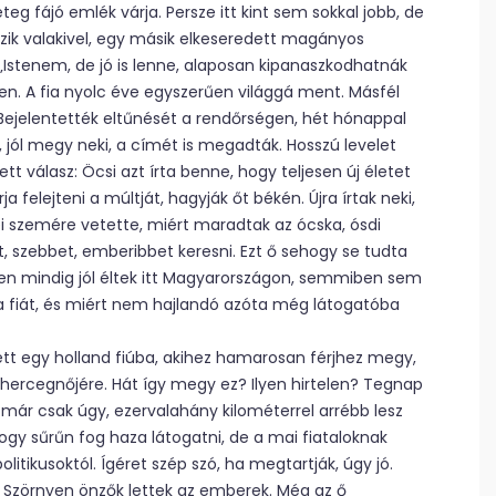
eg fájó emlék várja. Persze itt kint sem sokkal jobb, de
ozik valakivel, egy másik elkeseredett magányos
„Istenem, de jó is lenne, alaposan kipanaszkodhatnák
. A fia nyolc éve egyszerűen világgá ment. Másfél
 Bejelentették eltűnését a rendőrségen, hét hónappal
, jól megy neki, a címét is megadták. Hosszú levelet
t válasz: Öcsi azt írta benne, hogy teljesen új életet
felejteni a múltját, hagyják őt békén. Újra írtak neki,
ei szemére vetette, miért maradtak az ócska, ósdi
t, szebbet, emberibbet keresni. Ezt ő sehogy se tudta
zen mindig jól éltek itt Magyarországon, semmiben sem
 a fiát, és miért nem hajlandó azóta még látogatóba
ett egy holland fiúba, akihez hamarosan férjhez megy,
hercegnőjére. Hát így megy ez? Ilyen hirtelen? Tegnap
 már csak úgy, ezervalahány kilométerrel arrébb lesz
ogy sűrűn fog haza látogatni, de a mai fiataloknak
itikusoktól. Ígéret szép szó, ha megtartják, úgy jó.
! Szörnyen önzők lettek az emberek. Még az ő