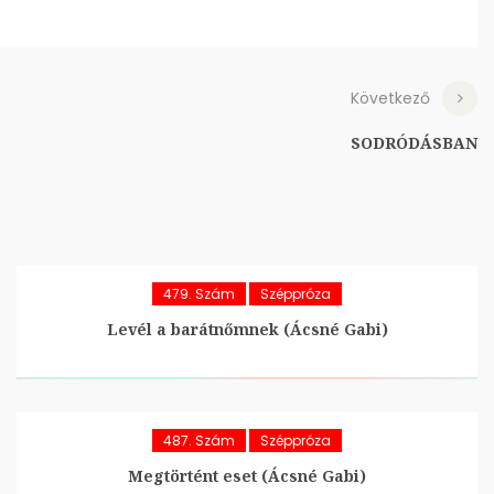
Következő
SODRÓDÁSBAN
479. Szám
Széppróza
Levél a barátnőmnek (Ácsné Gabi)
487. Szám
Széppróza
Megtörtént eset (Ácsné Gabi)