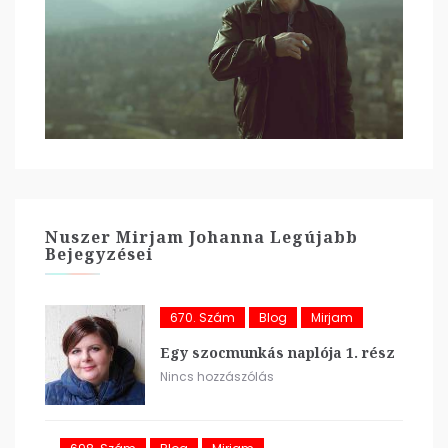
Nuszer Mirjam Johanna Legújabb
Bejegyzései
670. Szám
Blog
Mirjam
Egy szocmunkás naplója 1. rész
Nincs hozzászólás