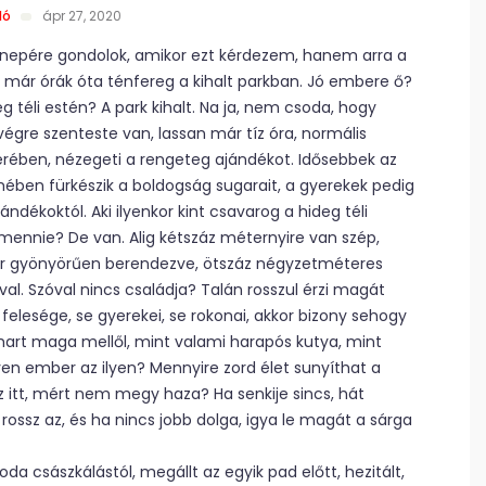
ló
ápr 27, 2020
nnepére gondolok, amikor ezt kérdezem, hanem arra a
ki már órák óta ténfereg a kihalt parkban. Jó embere ő?
eg téli estén? A park kihalt. Na ja, nem csoda, hogy
égre szenteste van, lassan már tíz óra, normális
gerében, nézegeti a rengeteg ajándékot. Idősebbek az
ben fürkészik a boldogság sugarait, a gyerekek pedig
ndékoktól. Aki ilyenkor kint csavarog a hideg téli
mennie? De van. Alig kétszáz méternyire van szép,
er gyönyörűen berendezve, ötszáz négyzetméteres
al. Szóval nincs családja? Talán rosszul érzi magát
elesége, se gyerekei, se rokonai, akkor bizony sehogy
mart maga mellől, mint valami harapós kutya, mint
lyen ember az ilyen? Mennyire zord élet sunyíthat a
ez itt, mért nem megy haza? Ha senkije sincs, hát
rossz az, és ha nincs jobb dolga, igya le magát a sárga
da császkálástól, megállt az egyik pad előtt, hezitált,