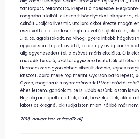
alig kapott levegőt, valami iszonyúan fojtogatta. „Friss 
tántorgott, felrántotta, kilépett a hóesésbe. Megkönny
magasba a lelkét, elkezdett hópelyheket elkapdosni, el
csinált utoljára ilyesmit, utoljára akkor érezte magát 
észrevette a csendesen rajta nevető hajléktalant, aki m
„Hé, te, ágrólszakadt, ne vihogj, gyere inkább hógolyó
egyszer sem téged, nyertél, kapsz egy üveg finom bort.
alig egyenesedett fel, a csöves máris eltalálta. Ő is el
második forduló, ezúttal egyszerre hajították el hóbo
Harmadszorra gyorsabban sikerült dobnia, sajnos megin
látszott, balra mellé fog menni. Gyorsan balra lépett, p
Gyere, megisszuk a nyereményedet! Vacsoráztál már? Ig
éhes lettem, gondolom, te is. Előbb eszünk, aztán isz
Hajnalig ünnepeltek, ettek, ittak, beszélgettek, akkor a
lakott az öregnél, aki tudja isten miért, többé már n
2018. november, második díj