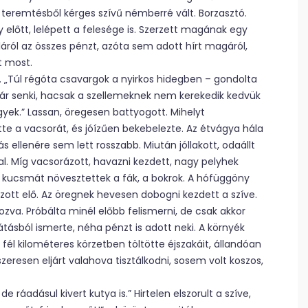
 teremtésből kérges szívű némberré vált. Borzasztó.
előtt, lelépett a felesége is. Szerzett magának egy
mláról az összes pénzt, azóta sem adott hírt magáról,
t most.
t. „Túl régóta csavargok a nyirkos hidegben – gondolta
 már senki, hacsak a szellemeknek nem kerekedik kedvük
egyek.” Lassan, öregesen battyogott. Mihelyt
e a vacsorát, és jóízűen bekebelezte. Az étvágya hála
 ellenére sem lett rosszabb. Miután jóllakott, odaállt
l. Míg vacsorázott, havazni kezdett, nagy pelyhek
r kucsmát növesztettek a fák, a bokrok. A hófüggöny
ott elő. Az öregnek hevesen dobogni kezdett a szíve.
zva. Próbálta minél előbb felismerni, de csak akkor
Látásból ismerte, néha pénzt is adott neki. A környék
ól fél kilométeres körzetben töltötte éjszakáit, állandóan
eresen eljárt valahova tisztálkodni, sosem volt koszos,
ráadásul kivert kutya is.” Hirtelen elszorult a szíve,