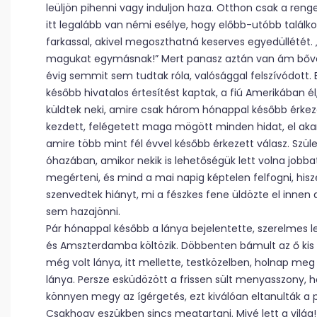
leüljön pihenni vagy induljon haza. Otthon csak a renget
itt legalább van némi esélye, hogy előbb-utóbb találk
farkassal, akivel megoszthatná keserves egyedüllétét. 
magukat egymásnak!” Mert panasz aztán van ám bőven
évig semmit sem tudtak róla, valósággal felszívódott.
később hivatalos értesítést kaptak, a fiú Amerikában él
küldtek neki, amire csak három hónappal később érkezet
kezdett, felégetett maga mögött minden hidat, el akarja 
amire több mint fél évvel később érkezett válasz. Szül
óhazában, amikor nekik is lehetőségük lett volna jobba
megérteni, és mind a mai napig képtelen felfogni, his
szenvedtek hiányt, mi a fészkes fene üldözte el innen
sem hazajönni.
Pár hónappal később a lánya bejelentette, szerelmes l
és Amszterdamba költözik. Döbbenten bámult az ő kis 
még volt lánya, itt mellette, testközelben, holnap meg
lánya. Persze esküdözött a frissen sült menyasszony, h
könnyen megy az ígérgetés, ezt kiválóan eltanulták a pol
Csakhogy eszükben sincs megtartani. Mivé lett a világ