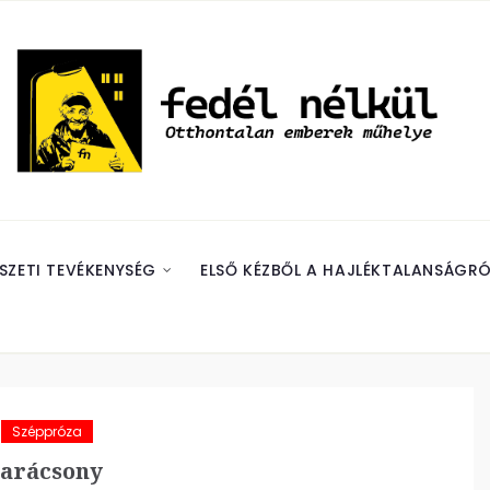
SZETI TEVÉKENYSÉG
ELSŐ KÉZBŐL A HAJLÉKTALANSÁGRÓ
Széppróza
karácsony