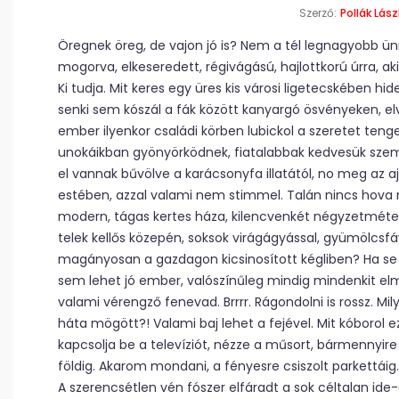
Szerző:
Pollák Lász
Öregnek öreg, de vajon jó is? Nem a tél legnagyobb ü
mogorva, elkeseredett, régivágású, hajlottkorú úrra, a
Ki tudja. Mit keres egy üres kis városi ligetecskében hid
senki sem kószál a fák között kanyargó ösvényeken, elv
ember ilyenkor családi körben lubickol a szeretet ten
unokáikban gyönyörködnek, fiatalabbak kedvesük szemé
el vannak bűvölve a karácsonyfa illatától, no meg az ajá
estében, azzal valami nem stimmel. Talán nincs hova 
modern, tágas kertes háza, kilencvenkét négyzetmét
telek kellős közepén, soksok virágágyással, gyümölcsfáv
magányosan a gazdagon kicsinosított kégliben? Ha se f
sem lehet jó ember, valószínűleg mindig mindenkit el
valami vérengző fenevad. Brrrr. Rágondolni is rossz. Mi
háta mögött?! Valami baj lehet a fejével. Mit kóborol 
kapcsolja be a televíziót, nézze a műsort, bármennyire 
földig. Akarom mondani, a fényesre csiszolt parkettáig.
A szerencsétlen vén fószer elfáradt a sok céltalan ide-o