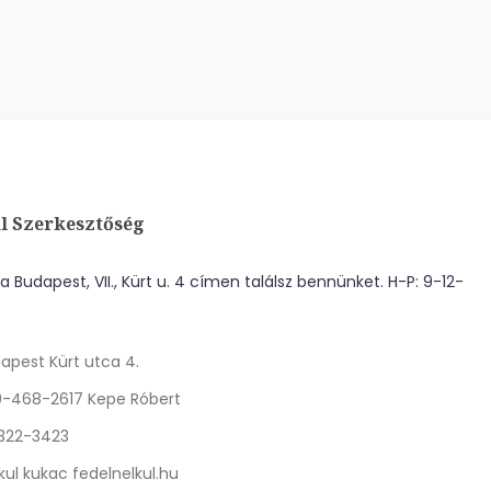
l Szerkesztőség
 Budapest, VII., Kürt u. 4 címen találsz bennünket. H-P: 9-12-
apest Kürt utca 4.
0-468-2617 Kepe Róbert
 322-3423
kul kukac fedelnelkul.hu