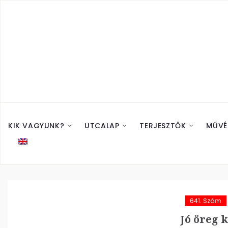
KIK VAGYUNK?
UTCALAP
TERJESZTŐK
MŰVÉ
641. Szám
Jó öreg 