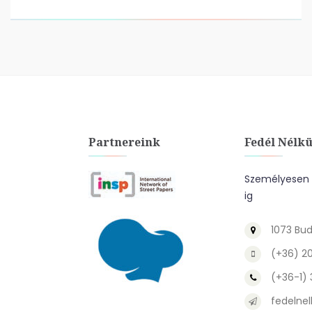
Partnereink
Fedél Nélkü
Személyesen a
ig
1073 Bud
(+36) 2
(+36-1)
fedelnel