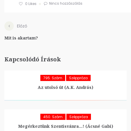
Nincs hozzászólás
0
Likes
Előző
Mit is akartam?
Kapcsolódó Írások
795. Szám
Széppróza
Az utolsó út (A.K. András)
450. Szám
Széppróza
Megérkeztünk Szentisvánra…! (Ácsné Gabi)