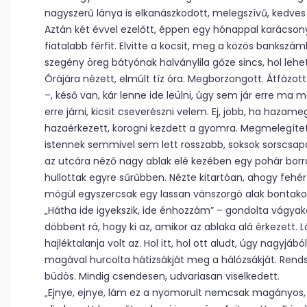
nagyszerű lánya is elkanászkodott, melegszívű, kedves
Aztán két évvel ezelőtt, éppen egy hónappal karácsony 
fiatalabb férfit. Elvitte a kocsit, meg a közös bankszá
szegény öreg bátyónak halványlila gőze sincs, hol lehe
Órájára nézett, elmúlt tíz óra. Megborzongott. Átfázot
–, késő van, kár lenne ide leülni, úgy sem jár erre ma
erre járni, kicsit cseverészni velem. Ej, jobb, ha hazam
hazaérkezett, korogni kezdett a gyomra. Megmelegített
istennek semmivel sem lett rosszabb, soksok sorscsapás
az utcára néző nagy ablak elé kezében egy pohár borra
hullottak egyre sűrűbben. Nézte kitartóan, ahogy fehé
mögül egyszercsak egy lassan vánszorgó alak bontakoz
„Hátha ide igyekszik, ide énhozzám” – gondolta vágyako
döbbent rá, hogy ki az, amikor az ablaka alá érkezett. 
hajléktalanja volt az. Hol itt, hol ott aludt, úgy nagyjáb
magával hurcolta hátizsákját meg a hálózsákját. Rendsz
büdös. Mindig csendesen, udvariasan viselkedett.
„Ejnye, ejnye, lám ez a nyomorult nemcsak magányos, de 