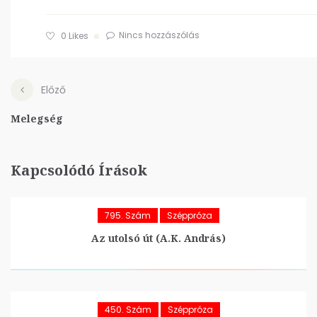
Nincs hozzászólás
0
Likes
Előző
Melegség
Kapcsolódó Írások
795. Szám
Széppróza
Az utolsó út (A.K. András)
450. Szám
Széppróza