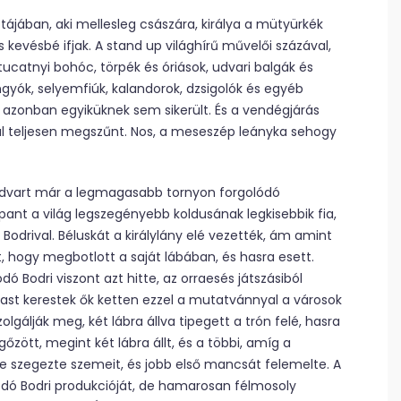
otájában, aki mellesleg császára, királya a mütyürkék
és kevésbé ifjak. A stand up világhírű művelői százával,
ucatnyi bohóc, törpék és óriások, udvari balgák és
gyók, selyemfiúk, kalandorok, dzsigolók és egyéb
azonban egyiküknek sem sikerült. És a vendégjárás
gül teljesen megszűnt. Nos, a meseszép leányka sehogy
i udvart már a legmagasabb tornyon forgolódó
pant a világ legszegényebb koldusának legkisebbik fia,
Bodrival. Béluskát a királylány elé vezették, ám amint
, hogy megbotlott a saját lábában, és hasra esett.
 Bodri viszont azt hitte, az orraesés játszásiból
arast kerestek ők ketten ezzel a mutatvánnyal a városok
olgálják meg, két lábra állva tipegett a trón felé, hasra
zött, megint két lábra állt, és a többi, amíg a
re szegezte szemeit, és jobb első mancsát felemelte. A
dó Bodri produkcióját, de hamarosan félmosoly