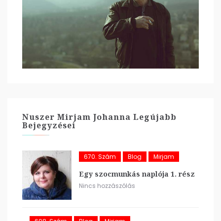
Nuszer Mirjam Johanna Legújabb
Bejegyzései
670. Szám
Blog
Mirjam
Egy szocmunkás naplója 1. rész
Nincs hozzászólás