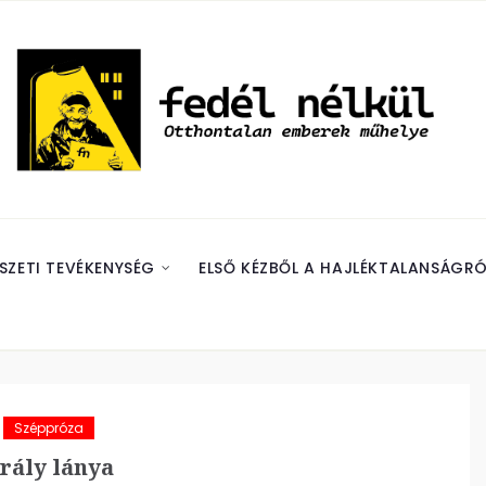
SZETI TEVÉKENYSÉG
ELSŐ KÉZBŐL A HAJLÉKTALANSÁGRÓ
Széppróza
rály lánya