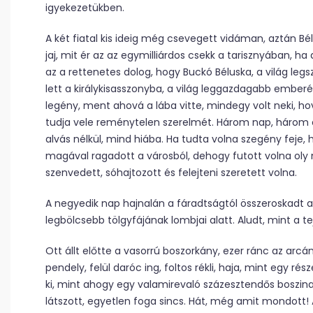
igyekezetükben.
A két fiatal kis ideig még csevegett vidáman, aztán Bé
jaj, mit ér az az egymilliárdos csekk a tarisznyában, 
az a rettenetes dolog, hogy Buckó Béluska, a világ leg
lett a királykisasszonyba, a világ leggazdagabb ember
legény, ment ahová a lába vitte, mindegy volt neki, ho
tudja vele reménytelen szerelmét. Három nap, három éj
alvás nélkül, mind hiába. Ha tudta volna szegény feje, 
magával ragadott a városból, dehogy futott volna oly m
szenvedett, sóhajtozott és felejteni szeretett volna.
A negyedik nap hajnalán a fáradtságtól összeroskadt a 
legbölcsebb tölgyfájának lombjai alatt. Aludt, mint a t
Ott állt előtte a vasorrú boszorkány, ezer ránc az arcá
pendely, felül daróc ing, foltos rékli, haja, mint egy ré
ki, mint ahogy egy valamirevaló százesztendős boszinak ki
látszott, egyetlen foga sincs. Hát, még amit mondott! Az