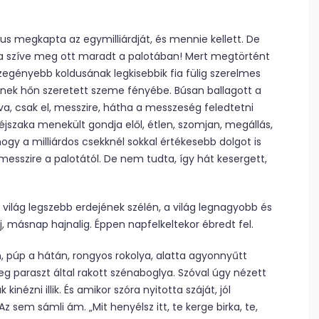
lus megkapta az egymilliárdját, és mennie kellett. De
ha a szíve meg ott maradt a palotában! Mert megtörtént
szegényebb koldusának legkisebbik fia fülig szerelmes
ének hőn szeretett szeme fényébe. Búsan ballagott a
va, csak el, messzire, hátha a messzeség feledtetni
szaka menekült gondja elől, étlen, szomjan, megállás,
hogy a milliárdos csekknél sokkal értékesebb dolgot is
esszire a palotától. De nem tudta, így hát kesergett,
világ legszebb erdejének szélén, a világ legnagyobb és
ej, másnap hajnalig. Éppen napfelkeltekor ébredt fel.
n, púp a hátán, rongyos rokolya, alatta agyonnyűtt
szeg paraszt által rakott szénaboglya. Szóval úgy nézett
nézni illik. És amikor szóra nyitotta száját, jól
 sem sámli ám. „Mit henyélsz itt, te kerge birka, te,