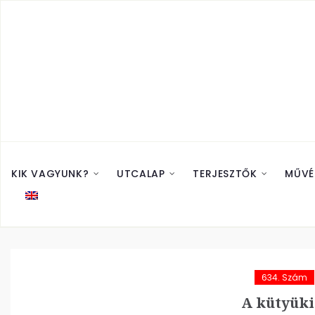
KIK VAGYUNK?
UTCALAP
TERJESZTŐK
MŰVÉ
634. Szám
A kütyüki