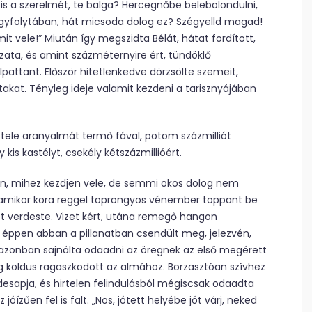
is a szerelmét, te balga? Hercegnőbe belebolondulni,
egyfolytában, hát micsoda dolog ez? Szégyelld magad!
it vele!” Miután így megszidta Bélát, hátat fordított,
ázata, és amint százméternyire ért, tündöklő
elpattant. Először hitetlenkedve dörzsölte szemeit,
takat. Tényleg ideje valamit kezdeni a tarisznyájában
s tele aranyalmát termő fával, potom százmilliót
 kis kastélyt, csekély kétszázmillióért.
sen, mihez kezdjen vele, de semmi okos dolog nem
, amikor kora reggel toprongyos vénember toppant be
ét verdeste. Vizet kért, utána remegő hangon
 éppen abban a pillanatban csendült meg, jelezvén,
onban sajnálta odaadni az öregnek az első megérett
g koldus ragaszkodott az almához. Borzasztóan szívhez
esapja, és hirtelen felindulásból mégiscsak odaadta
ízűen fel is falt. „Nos, jótett helyébe jót várj, neked