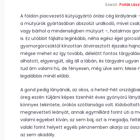
Szerző:
Pollák Lász
A földön piacvezető kütyügyártó óriási cég királyának –
a mütyürök gyártásában abszolút uralkodó, mivel csak,
vagy bárhol a mindenségben mütyürt –, hatalmas gond 
is. Ez utóbbit fájlalta leginkább, néha egész éjjel görc
gyomorgörcsöktől kínzottan átvirrasztott éjszaka hajna
mégse mehet ez így tovább, délelőtt fontos tárgyalása
alhatott, elgyengült, alig áll a lábán, és tárgyalni ugya
tud ám valami hű, de fényesen, még ülve sem. Mese ni
legalábbis minél előbb.
A gond pedig lányának, az okos, a heted-hét országban
öreg eszén túljárni képes tizenhét éves gyönyörű lán
könnyes tekintete, örökös szótlansága volt. Kidoboltatta 
megnevetteti leányát, annak egymilliárd forint üti a ma
valami egyebet kíván, az sem baj, azt is megadja, feltév
valaki forint helyett egyéb pénznemben akarja az össz
az sem akadály.