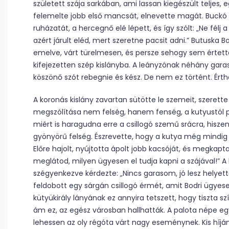
született szája sarkában, ami lassan kiegészült teljes,
felemelte jobb első mancsát, elnevette magát. Buckó 
ruházatát, a hercegnő elé lépett, és így szólt: „Ne félj
azért járult eléd, mert szeretne pacsit adni.” Butuska 
emelve, várt türelmesen, és persze sehogy sem értett
kifejezetten szép kislányba. A leányzónak néhány garas
köszönő szót rebegnie és kész. De nem ez történt. Érth
A koronás kislány zavartan sütötte le szemeit, szerett
megszólítása nem felség, hanem fenség, a kutyustól pe
miért is haragudna erre a csillogó szemű srácra, hisz
gyönyörű felség. Észrevette, hogy a kutya még mindig 
Előre hajolt, nyújtotta ápolt jobb kacsóját, és megkapta
meglátod, milyen ügyesen el tudja kapni a szájával!” A
szégyenkezve kérdezte: „Nincs garasom, jó lesz helyett
feldobott egy sárgán csillogó érmét, amit Bodri ügyese
kütyükirály lányának ez annyira tetszett, hogy tiszta sz
ám ez, az egész városban hallhatták. A palota népe e
lehessen az oly régóta várt nagy eseménynek. Kis híj