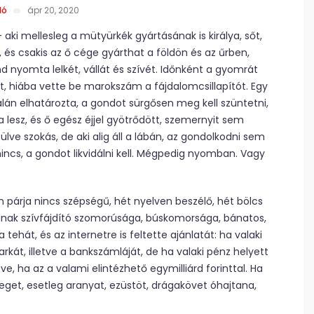
ló
ápr 20, 2020
 aki mellesleg a mütyürkék gyártásának is királya, sőt,
 és csakis az ő cége gyárthat a földön és az űrben,
nyomta lelkét, vállát és szívét. Időnként a gyomrát
sölt, hiába vette be marokszám a fájdalomcsillapítót. Egy
lán elhatározta, a gondot sürgősen meg kell szüntetni,
 lesz, és ő egész éjjel gyötrődött, szemernyit sem
n ülve szokás, de aki alig áll a lábán, az gondolkodni sem
ncs, a gondot likvidálni kell. Mégpedig nyomban. Vagy
 párja nincs szépségű, hét nyelven beszélő, hét bölcs
yának szívfájdító szomorúsága, búskomorsága, bánatos,
tehát, és az internetre is feltette ajánlatát: ha valaki
rkát, illetve a bankszámláját, de ha valaki pénz helyett
e, ha az a valami elintézhető egymilliárd forinttal. Ha
eget, esetleg aranyat, ezüstöt, drágakövet óhajtana,