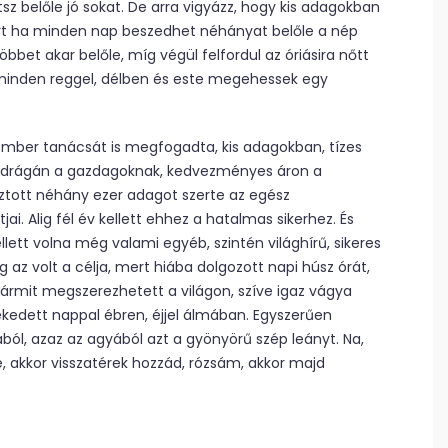
 belőle jó sokat. De arra vigyázz, hogy kis adagokban
t ha minden nap beszedhet néhányat belőle a nép
bet akar belőle, míg végül felfordul az óriásira nőtt
 minden reggel, délben és este megehessek egy
énember tanácsát is megfogadta, kis adagokban, tízes
egdrágán a gazdagoknak, kedvezményes áron a
sztott néhány ezer adagot szerte az egész
. Alig fél év kellett ehhez a hatalmas sikerhez. És
ett volna még valami egyéb, szintén világhírű, sikeres
 az volt a célja, mert hiába dolgozott napi húsz órát,
ármit megszerezhetett a világon, szíve igaz vágya
ekedett nappal ébren, éjjel álmában. Egyszerűen
atából, azaz az agyából azt a gyönyörű szép leányt. Na,
akkor visszatérek hozzád, rózsám, akkor majd