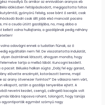
 egész mosollyá. És amikor az ennivalóan aranyos eb
Béla időközben feltápászkodott, megigazította foltos
 a kutyámtól, gyönyörű felség, sose bánt ő senkit, csak
Bohóckodó Bodri csak állt jobb első mancsát pacsira
e, mi a csuda ütött gazdájába, no, meg abba a
t kellett volna hullajtania, a gazdájának pedig néhány
etetlen!
e volna odavágni ennek a tudatlan fiúnak, az ő
dig egyáltalán nem fél. De visszatartotta indulatát,
en olyan őszintének látszott, ahogyan mondta, hogy
felemelve tartja a mellső lábát. Kuncogni kezdett.
 a pacsit. Béluska halkan súgta: „Dobj fel egy garast,
 lány elővette erszényét, kotorászott benne, majd
e az arany ötvenezer forintos?” De válaszra nem várt,
n elkapott, aztán a gazdája tenyerébe ejtett. A
ívből nevetni kezdet, csengő, csilingelő kacagás volt
gymás lábára taposva rohant, tolongott, hogy tanúja
án agyontiporták egymást szörnyű nagy