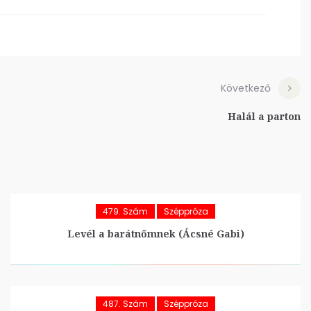
Következő
Halál a parton
479. Szám
Széppróza
Levél a barátnőmnek (Ácsné Gabi)
487. Szám
Széppróza