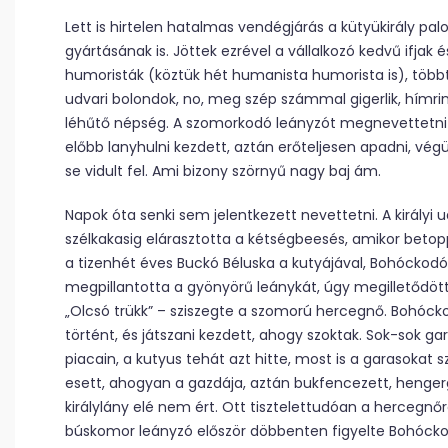
Lett is hirtelen hatalmas vendégjárás a kütyükirály pal
gyártásának is. Jöttek ezrével a vállalkozó kedvű ifjak 
humoristák (köztük hét humanista humorista is), többt
udvari bolondok, no, meg szép számmal gigerlik, hímrin
léhűtő népség. A szomorkodó leányzót megnevettetni 
előbb lanyhulni kezdett, aztán erőteljesen apadni, vé
se vidult fel. Ami bizony szörnyű nagy baj ám.
Napok óta senki sem jelentkezett nevettetni. A király
szélkakasig elárasztotta a kétségbeesés, amikor betop
a tizenhét éves Buckó Béluska a kutyájával, Bohóckodó 
megpillantotta a gyönyörű leánykát, úgy megilletődött
„Olcsó trükk” – sziszegte a szomorú hercegnő. Bohóckodó
történt, és játszani kezdett, ahogy szoktak. Sok-sok g
piacain, a kutyus tehát azt hitte, most is a garasokat sz
esett, ahogyan a gazdája, aztán bukfencezett, hengergő
királylány elé nem ért. Ott tisztelettudóan a hercegnő
búskomor leányzó először döbbenten figyelte Bohócko