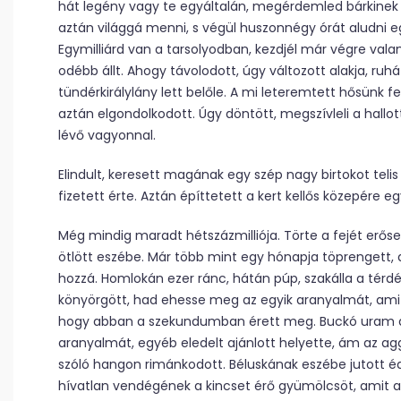
hát legény vagy te egyáltalán, megérdemled bárkinek 
aztán világgá menni, s végül huszonnégy órát aludni 
Egymilliárd van a tarsolyodban, kezdjél már végre valam
odébb állt. Ahogy távolodott, úgy változott alakja, ruh
tündérkirálylány lett belőle. A mi leteremtett hősünk f
aztán elgondolkodott. Úgy döntött, megszívleli a hallot
lévő vagyonnal.
Elindult, keresett magának egy szép nagy birtokot teli
fizetett érte. Aztán építtetett a kert kellős közepére egy
Még mindig maradt hétszázmilliója. Törte a fejét erő
ötlött eszébe. Már több mint egy hónapja töprengett
hozzá. Homlokán ezer ránc, hátán púp, szakálla a térd
könyörgött, had ehesse meg az egyik aranyalmát, ami
hogy abban a szekundumban érett meg. Buckó uram az
aranyalmát, egyéb eledelt ajánlott helyette, ám az ag
szóló hangon rimánkodott. Béluskának eszébe jutott éd
hívatlan vendégének a kincset érő gyümölcsöt, amit az jó