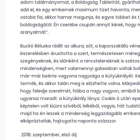
adom találmányomat, a Boldogság Tablettát, gyárthatsz
add el, és egy embernek maximum tízet havonta, mer
ostoba fia, akkor hamar megunja, és egyre többet és töb
boldogságától. Én cserébe csupán annyit kérek, hogy
aranyalmát”.
Buckó Béluska ráállt az alkura, sőt, a kaporszakállú v
kiszerelésben árusította a szert, természetesen mér
szegényeknek, és időnként a nincsteleneknek is széto
mindenségben, mert valamennyi galaxisban voltak boltjai
már-már beérte vagyona nagysága a kütyükirályét. Kell
termék, és akkor talán meg is előzhette volna. Márpedig
hogy feledje szerelmét, hiába a nagy vagyon, amiből b
ugyanaz maradt: a kütyükirály lánya. Csakis ő után ep
képtelen volt kiűzni szívéből, lelkéből, vagyis, hát tud
majd ha én leszek a mindenség leggazdagabb embere, 
elkápráztatlak, hajtogatta naponta százszor.
szeptember, első díj