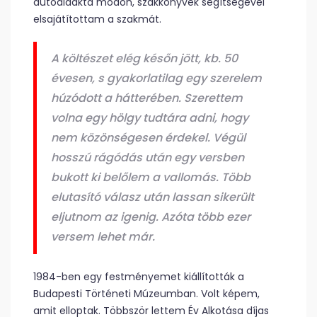
autodidakta módon, szakkönyvek segítségével
elsajátítottam a szakmát.
A költészet elég későn jött, kb. 50
évesen, s gyakorlatilag egy szerelem
húzódott a hátterében. Szerettem
volna egy hölgy tudtára adni, hogy
nem közönségesen érdekel. Végül
hosszú rágódás után egy versben
bukott ki belőlem a vallomás. Több
elutasító válasz után lassan sikerült
eljutnom az igenig. Azóta több ezer
versem lehet már.
1984-ben egy festményemet kiállították a
Budapesti Történeti Múzeumban. Volt képem,
amit elloptak. Többször lettem Év Alkotása díjas