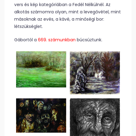
vers és kép kategóriában a Fedél Nélkülnél. Az
alkotás számomra o­­lyan, mint a levegővétel, mint
másoknak az evés, a kávé, a minőségi bor:
létszükséglet.
Gábortól a
669. számunkban
búcsúztunk.