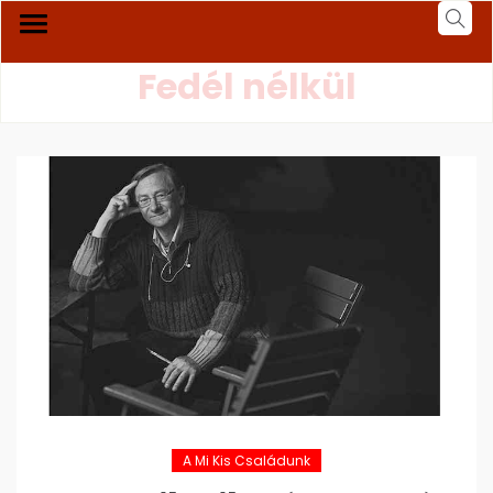
Fedél nélkül
A Mi Kis Családunk