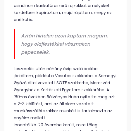
csinálnom karikatúraszerű rajzokkal, amelyeket
kezdetben kopíroztam, majd rájöttem, megy ez
anélkül is.
Aztán hirtelen azon kaptam magam,
hogy olajfestékkel vásznakon
pepecselek.
Leszerelés után néhány évig szakkörökbe
járkáltam, például a Vasutas szakkörbe, a Somogyi
Győző által vezetett SOTE szakkörbe, Marosvári
Györgyhöz a Kertészeti Egyetem szakkörébe. A
’80-as években Bálványos Huba nyitotta meg azt
a 2-3 kiállítást, ami az általam vezetett
munkásszállói szakkör munkáit is tartalmazta az
enyéim mellett.
Innentől kb. 20 évembe került, mire főleg