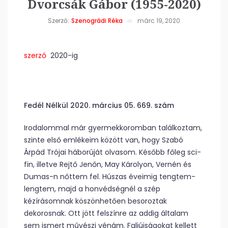
Dvorcsák Gábor (1955-2020)
Szerző:
Szenográdi Réka
márc 19, 2020
szerző
2020-ig
Fedél Nélkül 2020. március 05. 669. szám
Irodalommal már gyermekkoromban találkoztam,
szinte első emlékeim között van, hogy Szabó
Árpád Trójai háborúját olvasom. Később főleg sci-
fin, illetve Rejtő Jenőn, May Károlyon, Vernén és
Dumas-n nőttem fel. Húszas éveimig tengtem-
lengtem, majd a honvédségnél a szép
kézírásomnak köszönhetően besoroztak
dekorosnak. Ott jött felszínre az addig általam
sem ismert művészi vénám. Fali­újságokat kellett