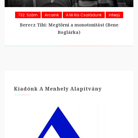
732. Szám
Arcaink
A Mi Kis Családunk
Interjú
Berecz Tibi: Megtörni a monotonitást (Bene
Boglárka)
Kiadónk A Menhely Alapítvány