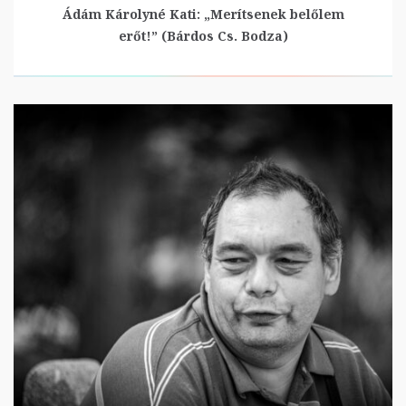
Ádám Károlyné Kati: „Merítsenek belőlem
erőt!” (Bárdos Cs. Bodza)