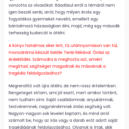
vonzotta az olvasókat. Ráadásul erről a témáról nem
igen beszél senki, arról, hogy milyen érzés egy
fogyatékos gyermeket nevelni, emellett egy
bántalmazó házasságban élni, majd, még egy második
terhesség kudarcát is átélni.
A könyv hatalmas siker lett, tíz utánnyomáson van túl,
monodráma készült belőle Tenki Rékával. Óriási az
érdeklődés. Számodra is meghozta azt, amiért
megírtad; segítséget magadnak és másoknak a
tragédia feldolgozásához?
Megrendítő volt újra átélni, de nem rossz értelemben.
Rengeteget sírtam, ami jól esett, mert amikor történt,
nem tudtam sírni. Saját családomnak; anyukámnak,
testvéremnek, nagynénéimnek óriási segítség volt.
Nagyon-nagyon sok levelet kaptam, és mind arról
számolt be, hogy az írás vagy a darab erőt adott saját
tragédiájának feldolgozásához. Olyanok is írtak, akik