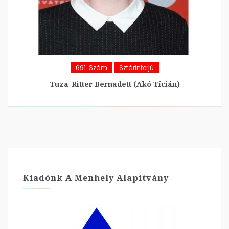
691. Szám
Sztárinterjú
Tuza-Ritter Bernadett (Akó Tícián)
Kiadónk A Menhely Alapítvány