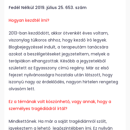
Fedél Nélkül 2019. július 25. 653. szám
Hogyan kezdtél írni?
2013-ban kezdődött, akkor ötvenkét éves voltam,
viszonylag túlkoros ahhoz, hogy kezdő író legyek.
Blogbejegyzéssel indult, a terapeutám tanácsára
azokat a beszélgetéseket jegyzeteltem, melyek a
terápiákon elhangzottak. Később a jegyzetekből
született az Egyasszony című regény. Már az első
fejezet nyilvánosságra hozatala után látszott, hogy
iszonyú nagy az érdeklődés, nagyon hirtelen rengeteg
olvasóm lett.
Ez a témának volt köszönhető, vagy annak, hogy a
személyes tragédiádról írtál?
Mindkettőnek. Ha már a saját tragédiámról szólt,
igyekeztem a lehető legőszintébben írni. Ez nyilván