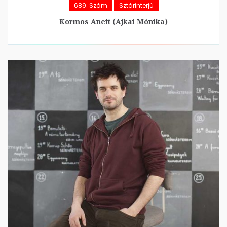
689. Szám
Sztárinterjú
Kormos Anett (Ajkai Mónika)