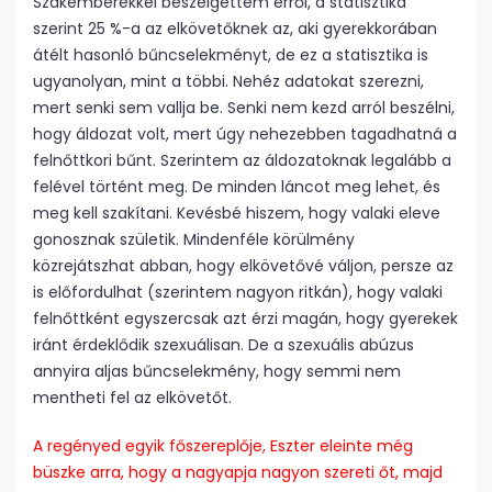
Szakemberekkel beszélgettem erről, a statisztika
szerint 25 %-a az elkövetőknek az, aki gyerekkorában
átélt hasonló bűncselekményt, de ez a statisztika is
ugyanolyan, mint a többi. Nehéz adatokat szerezni,
mert senki sem vallja be. Senki nem kezd arról beszélni,
hogy áldozat volt, mert úgy nehezebben tagadhatná a
felnőttkori bűnt. Szerintem az áldozatoknak legalább a
felével történt meg. De minden láncot meg lehet, és
meg kell szakítani. Kevésbé hiszem, hogy valaki eleve
gonosznak születik. Mindenféle körülmény
közrejátszhat abban, hogy elkövetővé váljon, persze az
is előfordulhat (szerintem nagyon ritkán), hogy valaki
felnőttként egyszercsak azt érzi magán, hogy gyerekek
iránt érdeklődik szexuálisan. De a szexuális abúzus
annyira aljas bűncselekmény, hogy semmi nem
mentheti fel az elkövetőt.
A regényed egyik főszereplője, Eszter eleinte még
büszke arra, hogy a nagyapja nagyon szereti őt, majd