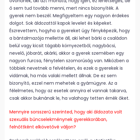
óvónőnek, aki azt mondta, hogy igen, ez lehetséges, de
ő sem tud tovább menni, mert nincs bizonyíték. A
gyerek nem beszél. Megfigyeltem egy nagyon érdekes
dolgot. Sok áldozattól kapok levelet és képeket.
Észrevettem, hogyha a gyereket úgy fényképezik, hogy
a bántalmazója mellette áll, aki lehet bárki a családon
belül vagy kicsit tágabb környezetből, nagybácsi,
nevelő, jóbarát, akárki, akkor a gyerek szemében egy
nagyon furcsa, fénytelen szomorúság van. Miközben a
többiek nevetnek a felvételen, és ezek a gyerekek is
vidámak, ha más valaki mellett állnak. De ez sem
bizonyító, ezzel nem mehetek a gyámügyre. Az a
félelmetes, hogy az esetek annyira el vannak takarva,
csak akkor buknának le, ha valahogy tetten érnék őket.
Mennyire sorsszerű szerinted, hogy aki áldozata volt
szexuális bűncselekménynek gyerekkorában,
felnőttként elkövetővé váljon?