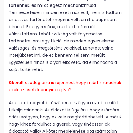
történnek, és mi az egész mechanizmusa.
Természetesen minden eset más volt, nem is tudtam
az összes történetet megírni, volt, amit a papír sem
bírna el. Ez egy regény, mert ezt a formát
választottam, tehát szükség volt folyamatos
történetre, ami egy fikció, de minden egyes eleme
valóságos, és megtörtént valakivel. Lehetett volna
interjúkötet írni, de ez bennem fel sem merült.
Egyszerűen nincs is olyan elkövető, aki elmondaná a
saját történetét.
Sikerült esetleg arra is rájönnöd, hogy miért maradnak
ezek az esetek ennyire rejtve?
Az esetek nagyobb részében a szégyen az ok, amiért
titkolja mindenki. Az áldozat is úgy érzi, hogy számára
óriási szégyen, hogy ez vele megtörténhetett. A másik,
hogy kihez fordulhat a gyerek, vagy tinédzser, aki
áldozattá válik? A kötet megjelenése óta számtalan