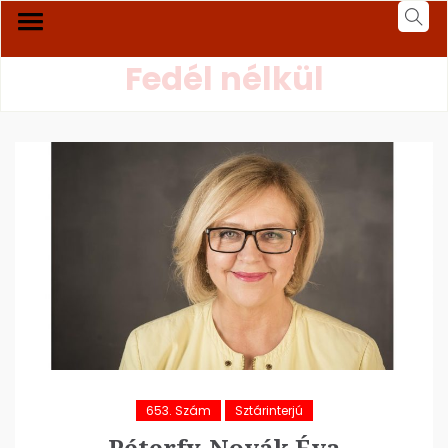
Fedél nélkül
653. Szám
Sztárinterjú
Péterfy-Novák Éva