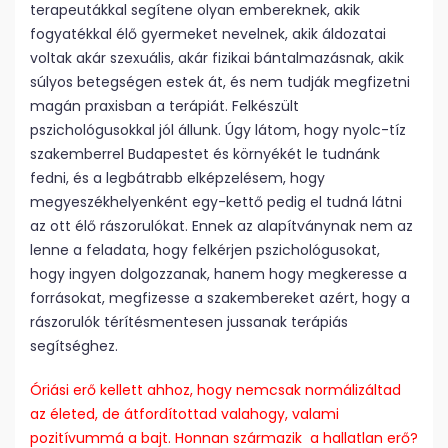
terapeutákkal segítene olyan embereknek, akik
fogyatékkal élő gyermeket nevelnek, akik áldozatai
voltak akár szexuális, akár fizikai bántalmazásnak, akik
súlyos betegségen estek át, és nem tudják megfizetni
magán praxisban a terápiát. Felkészült
pszichológusokkal jól állunk. Úgy látom, hogy nyolc-tíz
szakemberrel Budapestet és környékét le tudnánk
fedni, és a legbátrabb elképzelésem, hogy
megyeszékhelyenként egy-kettő pedig el tudná látni
az ott élő rászorulókat. Ennek az alapítványnak nem az
lenne a feladata, hogy felkérjen pszichológusokat,
hogy ingyen dolgozzanak, hanem hogy megkeresse a
forrásokat, megfizesse a szakembereket azért, hogy a
rászorulók térítésmentesen jussanak terápiás
segítséghez.
Óriási erő kellett ahhoz, hogy nemcsak normálizáltad
az életed, de átfordítottad valahogy, valami
pozitívummá a bajt. Honnan származik a hallatlan erő?