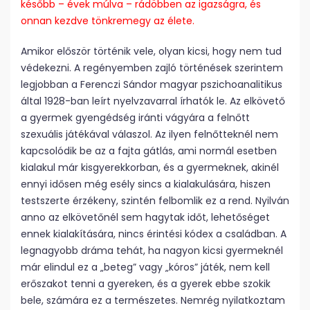
később – évek múlva – rádöbben az igazságra, és
onnan kezdve tönkremegy az élete.
Amikor először történik vele, olyan kicsi, hogy nem tud
védekezni. A regényemben zajló történések szerintem
legjobban a Ferenczi Sándor magyar pszichoanalitikus
által 1928-ban leírt nyelvzavarral írhatók le. Az elkövető
a gyermek gyengédség iránti vágyára a felnőtt
szexuális játékával válaszol. Az ilyen felnőtteknél nem
kapcsolódik be az a fajta gátlás, ami normál esetben
kialakul már kisgyerekkorban, és a gyermeknek, akinél
ennyi idősen még esély sincs a kialakulására, hiszen
testszerte érzékeny, szintén felbomlik ez a rend. Nyilván
anno az elkövetőnél sem hagytak időt, lehetőséget
ennek kialakítására, nincs érintési kódex a családban. A
legnagyobb dráma tehát, ha nagyon kicsi gyermeknél
már elindul ez a „beteg” vagy „kóros” játék, nem kell
erőszakot tenni a gyereken, és a gyerek ebbe szokik
bele, számára ez a természetes. Nemrég nyilatkoztam