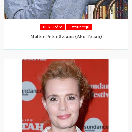
686. Szám
Sztárinterjú
Müller Péter Sziámi (Akó Tícián)