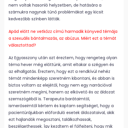
nem voltak hasonló helyzetben, de hatására a
számukra nagynak tűnő problémákat egy kicsit
kedvezőbb színben látták.
Apád előtt ne vetkőzz című harmadik könyved témája
a szexuális bántalmazás, az abúzus. Miért ezt a témát
választottad?
Az Egyasszony után azt éreztem, hogy rengeteg olyan
téma hever még előttünk, amit eltakar a szégyen és
az elhallgatás. Éreztem, hogy ezt a rendkívül nehéz
témát mindenképp szeretném kibontani, és abban is
biztos voltam az elejétől, hogy nem egy narrációval
szeretném megírni, hanem az elkövető és az áldozat
szemszögéből is. Terapeuta barátaimtól,
ismerőseimtől kértem és kaptam segítséget, hogy a
pacientúrájukban előforduló esetek áldozataival, akik
ezt hajlandók megosztani, találkozhassak,
beszélgethessek. Így kezdtem el fölfejteni, hogy mik