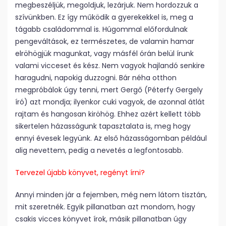
megbeszéljük, megoldjuk, lezárjuk. Nem hordozzuk a
szívünkben. Ez így működik a gyerekekkel is, meg a
tágabb családommal is. Húgommal előfordulnak
pengeváltások, ez természetes, de valamin hamar
elröhögjük magunkat, vagy másfél órán belül írunk
valami vicceset és kész. Nem vagyok hajlandó senkire
haragudni, napokig duzzogni. Bár néha otthon
megpróbálok úgy tenni, mert Gergő (Péterfy Gergely
író) azt mondja; ilyenkor cuki vagyok, de azonnal átlát
rajtam és hangosan kiröhög. Ehhez azért kellett több
sikertelen házasságunk tapasztalata is, meg hogy
ennyi évesek legyünk. Az első házasságomban például
alig nevettem, pedig a nevetés a legfontosabb.
Tervezel újabb könyvet, regényt írni?
Annyi minden jár a fejemben, még nem látom tisztán,
mit szeretnék. Egyik pillanatban azt mondom, hogy
csakis vicces könyvet írok, másik pillanatban úgy