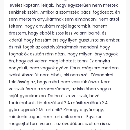
levelet kaptam, leírják, hogy egyszerűen nem mertek
senkinek szólni. Amikor a szomszéd bácsi fogdosott, én
sem mertem anyukámnak sem elmondani. Nem attól
féltem, hogy anyukám majd legorombít, hanem
éreztem, hogy ebből biztos lesz valami balhé, és
kiderül, hogy hozzám ért egy ilyen gusztustalan ember,
és mit fogok az osztálytársaimnak mondani, hogy
fognak ők ezután rám nézni, hogy milyen lány vagyok
én, hogy ezt velem meg lehetett tenni. Ez annyira
bonyolult, nem vagyok gyáva típus, mégsem mertem
szólni. Abszolút nem hibás, aki nem szól. Társadalmi
felelősség az, hogy miért nem vesszük észre. Nem
vesszük észre a szomszédban, az iskolában vagy a
saját gyerekünkön. De ha észrevesszük, hová
fordulhatunk, kinek szóljunk? A másik szülőnek? A
gyámügynek? Mi történik? Kimegy a gyámügy,
mindenki tagad, nem történik semmi. Egyszer
megsejtettem valamit az óvodában, szóltam is az