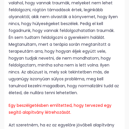
valahol, hogy vannak traumák, melyeket nem lehet
feldolgozni, rögtön támadások értek, leginkább
olyanoktól, akik nem olvasták a könyvemet, hogy ilyen
nincs, hogy hülyeségeket beszélek. Pedig el kell
fogadnunk, hogy vannak feldolgozhatatlan traumák.
Én sem tudtam feldolgozni a gyerekeim halálát.
Megtanultam, mert a terápia során megtanított a
terapeutám arra, hogy hogyan éljek együtt vele,
hogyan tudjak nevetni, de nem mondhatom, hogy
feldolgoztam, mintha soha nem is lett volna. Ilyen
nincs. Az abúzust is, mely sok tekintetben más, de
ugyanúgy iszonyúan súlyos probléma, meg kell
tanulnod kezelni magadban, hogy normalizálni tudd az
életed, de nullára tenni lehetetlen.
Egy beszélgetésben említetted, hogy tervezed egy
segítő alapítvány létrehozását.
Azt szeretném, ha ez az egyelőre jövőbeli alapítvány