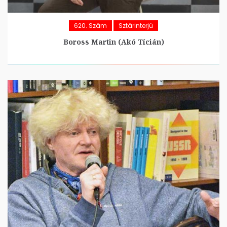
620. Szám
Sztárinterjú
Boross Martin (Akó Tícián)