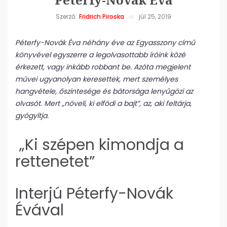
Szerző:
Fridrich Piroska
júl 25, 2019
Péterfy-Novák Éva néhány éve az Egyasszony című
könyvével egyszerre a legolvasottabb íróink közé
érkezett, vagy inkább robbant be. Azóta megjelent
művei ugyanolyan keresettek, mert személyes
hangvétele, őszintesége és bátorsága lenyűgözi az
olvasót. Mert „növeli, ki elfödi a bajt”, az, aki feltárja,
gyógyítja.
„Ki szépen kimondja a
rettenetet”
Interjú Péterfy-Novák
Évával