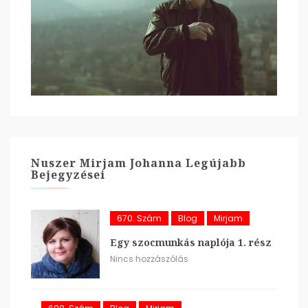
Nuszer Mirjam Johanna Legújabb
Bejegyzései
670. Szám
Blog
Mirjam
Egy szocmunkás naplója 1. rész
Nincs hozzászólás