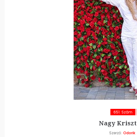
651. Szám
Nagy Kriszt
Szerző:
Odorik