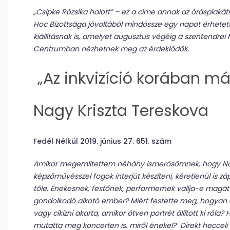
„Csipke Rózsika halott” – ez a címe annak az órásplaká
Hoc Bizottsága jóvoltából mindössze egy napot érhetett 
kiállításnak is, amelyet augusztus végéig a szentendr
Centrumban nézhetnek meg az érdeklődők.
„Az inkvizíció korában m
Nagy Kriszta Tereskova
Fedél Nélkül 2019. június 27. 651. szám
Amikor megemlítettem néhány ismerősömnek, hogy Nagy
képzőművésszel fogok interjút készíteni, kéretlenül is zá
tőle. Énekesnek, festőnek, performernek vallja-e magá
gondolkodó alkotó ember? Miért festette meg, hogyan d
vagy cikizni akarta, amikor ötven portrét állított ki róla
mutatta meg koncerten is, miről énekel? Direkt hecceli 