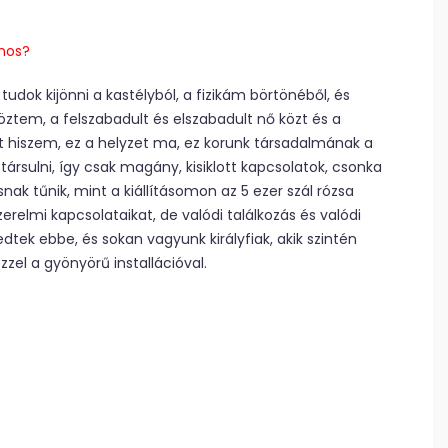
ános?
udok kijönni a kastélyból, a fizikám börtönéből, és
öztem, a felszabadult és elszabadult nő közt és a
azt hiszem, ez a helyzet ma, ez korunk társadalmának a
ársulni, így csak magány, kisiklott kapcsolatok, csonka
k tűnik, mint a kiállításomon az 5 ezer szál rózsa
zerelmi kapcsolataikat, de valódi találkozás és valódi
dtek ebbe, és sokan vagyunk királyfiak, akik szintén
zel a gyönyörű installációval.