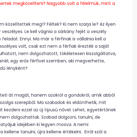
mertek megközelíteni? Nagyobb volt a félelmük, mint a
 közelítettek meg!? Féltek? Ki nem szarja le? Az ilyen
y veszélyes. Le kell vágnia a sárkány fejét a veszély
 feladat. Ennyi. Ma már a férfinak is vállalnia kell a
szélyes volt, csak ezt nem a férfiak érezték a saját
lhatott, nem dolgozhatott, tökéletesen kiszolgáltatva,
snél, egy erős férfivel szemben, aki megverhette,
dű lényként?
tteti át magát, hanem azokról a gondokról, amik abból
szolga szerepből. Ma szabadok és eldönthetik, mit
t kezdeni ezzel az új típusú nővel. Lehet, egyetértőnek
 nem dolgozhattak. Szabad dolgozni, tanulni, de
gatyájuk idejében ki legyen mosva. A nemi
 kellene tanulni, újra kellene értékelni. Erről szól a