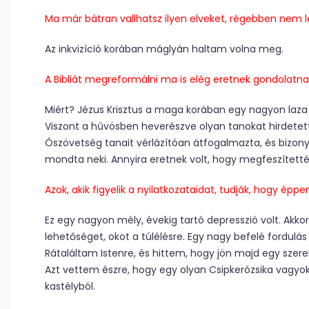
Ma már bátran vallhatsz ilyen elveket, régebben nem l
Az inkvizíció korában máglyán haltam volna meg.
A Bibliát megreformálni ma is elég eretnek gondolatnak
Miért? Jézus Krisztus a maga korában egy nagyon laza 
Viszont a hűvösben heverészve olyan tanokat hirdetet
Ószövetség tanait vérlázítóan átfogalmazta, és bizonyos
mondta neki. Annyira eretnek volt, hogy megfeszítetté
Azok, akik figyelik a nyilatkozataidat, tudják, hogy éppe
Ez egy nagyon mély, évekig tartó depresszió volt. Ak
lehetőséget, okot a túlélésre. Egy nagy befelé fordulás 
Rátaláltam Istenre, és hittem, hogy jön majd egy szer
Azt vettem észre, hogy egy olyan Csipkerózsika vagyok, 
kastélyból.