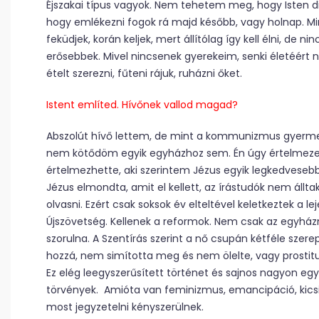
Éjszakai típus vagyok. Nem tehetem meg, hogy Isten d
hogy emlékezni fogok rá majd később, vagy holnap. Mind
feküdjek, korán keljek, mert állítólag így kell élni, de n
erősebbek. Mivel nincsenek gyerekeim, senki életéért ne
ételt szerezni, fűteni rájuk, ruházni őket.
Istent említed. Hívőnek vallod magad?
Abszolút hívő lettem, de mint a kommunizmus gyerme
nem kötődöm egyik egyházhoz sem. Én úgy értelmezem
értelmezhette, aki szerintem Jézus egyik legkedvesebb t
Jézus elmondta, amit el kellett, az írástudók nem álltak
olvasni. Ezért csak sok­sok év elteltével keletkeztek a l
Újszövetség. Kellenek a reformok. Nem csak az egyházna
szorulna. A Szentírás szerint a nő csupán kétféle szere
hozzá, nem simította meg és nem ölelte, vagy prostituá
Ez elég leegyszerűsített történet és sajnos nagyon egy
törvények. Amióta van feminizmus, emancipáció, kicsit m
most jegyzetelni kényszerülnek.