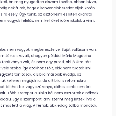
iktál, én meg nyugodtan alszom tovább, abban bízva,
ig nekifutok, hogy a konvenciók szerint éljek, korán
incs rá esély. Úgy tűnik, az ösztöneim és Isten akarata
m vagyok felelős, nem kell őket időre iskolába vinni,
ke, nem vagyok megkeresztelve. Saját vallásom van,
 Jézus szavait, ahogyan például Mária Magdolna
anítványa volt, és nem egy prosti, aki jó útra tért.
 vele szóba, így azokhoz szólt, akik nem tudtak írni-­
ejegyzett tanítások, a Biblia második évadja, az
k kellene megújulnia, de a Biblia is reformokra
pet tölthet be: vagy szűzanya, akihez senki sem ért
lt. Több szerepet a Biblia írói nem osztottak a nőknek.
oldalú. Egy a szempont, ami szerint meg lettek írva a
ás lett a világ. A férfiak, akik eddig tollba mondtak,