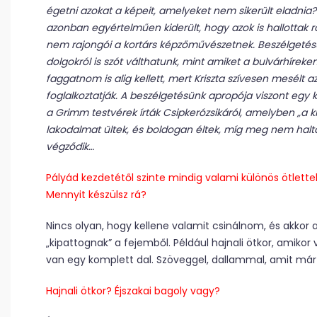
égetni azokat a képeit, amelyeket nem sikerült eladnia
azonban egyértelműen kiderült, hogy azok is hallottak róla
nem rajongói a kortárs képzőművészetnek. Beszélgetésü
dolgokról is szót válthatunk, mint amiket a bulvárhíreke
faggatnom is alig kellett, mert Kriszta szívesen mesélt
foglalkoztatják. A beszélgetésünk apropója viszont egy ki
a Grimm testvérek írták Csipkerózsikáról, amelyben „a ki
lakodalmat ültek, és boldogan éltek, míg meg nem halt
végződik…
Pályád kezdetétől szinte mindig valami különös ötlette
Mennyit készülsz rá?
Nincs olyan, hogy kellene valamit csinálnom, és akkor a
„kipattognak” a fejemből. Például hajnali ötkor, amikor
van egy komplett dal. Szöveggel, dallammal, amit már cs
Hajnali ötkor? Éjszakai bagoly vagy?