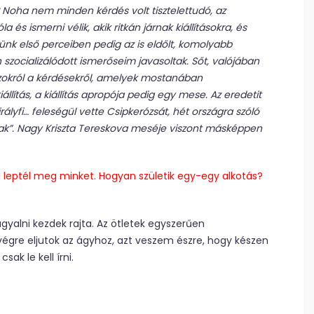
? Noha nem minden kérdés volt tisztelettudó, az
 és ismerni vélik, akik ritkán járnak kiállításokra, és
nk első perceiben pedig az is eldőlt, komolyabb
n szocializálódott ismerőseim javasoltak. Sőt, valójában
 azokról a kérdésekről, amelyek mostanában
állítás, a kiállítás apropója pedig egy mese. Az eredetit
rályfi… feleségül vette Csipkerózsát, hét országra szóló
ak”. Nagy Kriszta Tereskova meséje viszont másképpen
l leptél meg minket. Hogyan születik egy-egy alkotás?
gyalni kezdek rajta. Az ötletek egyszerűen
 végre eljutok az ágyhoz, azt veszem észre, hogy készen
ak le kell írni.