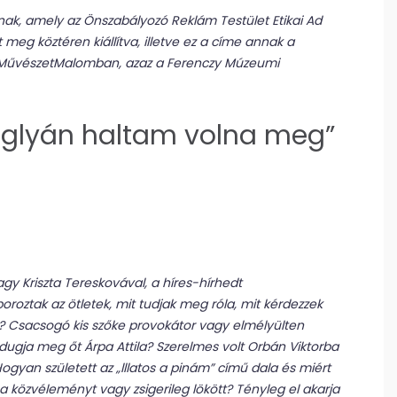
tnak, amely az Önszabályozó Reklám Testület Etikai Ad
meg köztéren kiállítva, illetve ez a címe annak a
ei MűvészetMalomban, azaz a Ferenczy Múzeumi
áglyán haltam volna meg”
 Kriszta Tereskovával, a híres-hírhedt
poroztak az ötletek, mit tudjak meg róla, mit kérdezzek
t? Csacsogó kis szőke provokátor vagy elmélyülten
ugja meg őt Árpa Attila? Szerelmes volt Orbán Viktorba
? Hogyan született az „lllatos a pinám” című dala és miért
a közvéleményt vagy zsigerileg lökött? Tényleg el akarja