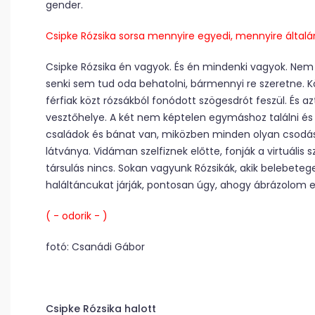
gender.
Csipke Rózsika sorsa mennyire egyedi, mennyire által
Csipke Rózsika én vagyok. És én mindenki vagyok. Nem t
senki sem tud oda behatolni, bármennyi re szeretne. K
férfiak közt rózsákból fonódott szögesdrót feszül. És 
vesztőhelye. A két nem képtelen egymáshoz találni és t
családok és bánat van, miközben minden olyan csodásna
látványa. Vidáman szelfiznek előtte, fonják a virtuális s
társulás nincs. Sokan vagyunk Rózsikák, akik belebetege
haláltáncukat járják, pontosan úgy, ahogy ábrázolom ez
( ­- odorik -­ )
fotó: Csanádi Gábor
Csipke Rózsika halott