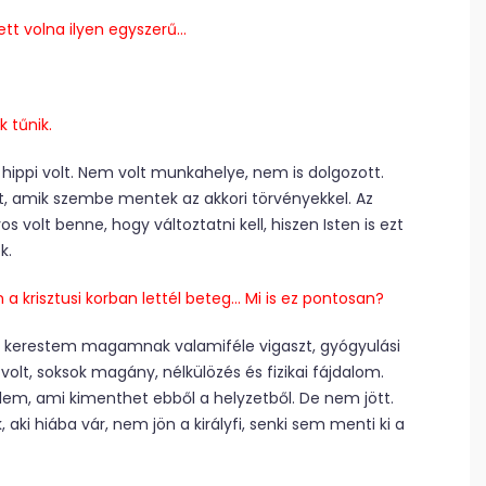
ett volna ilyen egyszerű…
 tűnik.
hippi volt. Nem volt munkahelye, nem is dolgozott.
t, amik szembe mentek az akkori törvényekkel. Az
 volt benne, hogy változtatni kell, hiszen Isten is ezt
k.
n a krisztusi korban lettél beteg… Mi is ez pontosan?
kor kerestem magamnak valamiféle vigaszt, gyógyulási
volt, sok­sok magány, nélkülözés és fizikai fájdalom.
elem, ami kimenthet ebből a helyzetből. De nem jött.
aki hiába vár, nem jön a királyfi, senki sem menti ki a